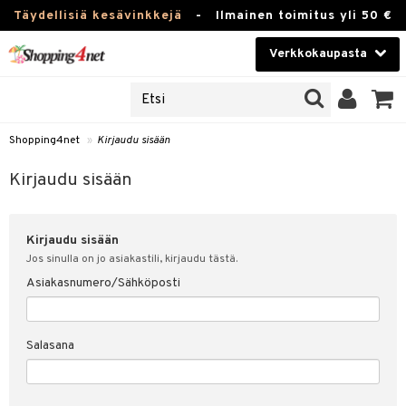
Täydellisiä kesävinkkejä
-
Ilmainen toimitus yli 50 €
Verkkokaupasta
JAT
Kauneudenhoito
UOTTEITA
Piilolinssit
Shopping4net
»
Kirjaudu sisään
u sisään
Luontaistuotteet
siakas
Kirjaudu sisään
Apteekki
nohtanut asiakastietoni
Kirjaudu sisään
Fitness
spalvelu
Jos sinulla on jo asiakastili, kirjaudu tästä.
Koti & Sisustus
Asiakasnumero/Sähköposti
ksiä & vastauksia
 hinnat
Lelut, Lapsi & Vauva
Salasana
Shopping4netin myyntiehdot
Tuotemerkkejä
Kampanjat