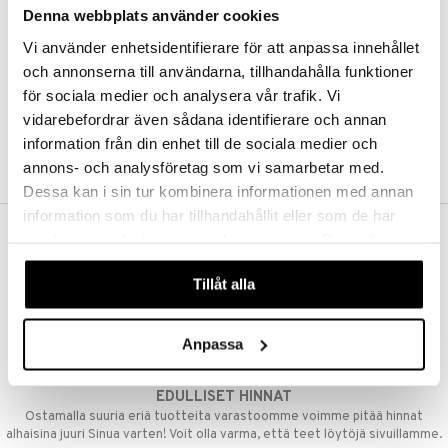
Denna webbplats använder cookies
Kestotilaus
Pidä tuotteita silmällä
Vi använder enhetsidentifierare för att anpassa innehållet
Arvostele tuotteita
Toivelistat
och annonserna till användarna, tillhandahålla funktioner
för sociala medier och analysera vår trafik. Vi
vidarebefordrar även sådana identifierare och annan
information från din enhet till de sociala medier och
LUO ASIAKAS
annons- och analysföretag som vi samarbetar med.
Dessa kan i sin tur kombinera informationen med annan
information som du har tillhandahållit eller som de har
samlat in när du har använt deras tjänster. Du godkänner
ILMAINEN TOIMITUS YLI 50 €
våra cookies vid fortsatt användande av vår webbplats.
Aina maksuton vaihtoehto, huolimatta siitä ostatko yksittäisen
Tillåt alla
tuotteen tai koko tilauksellesi joka ylittää 50 €.
NOPEAT TOIMITUKSET
Anpassa
Ennen kello 13.00 tehdyt tilaukset lähetetään normaalisti samana
päivänä
EDULLISET HINNAT
Ostamalla suuria eriä tuotteita varastoomme voimme pitää hinnat
alhaisina juuri Sinua varten! Voit olla varma, että teet löytöjä sivuillamme.