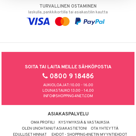
TURVALLINEN OSTAMINEN
laskulla, pankkikortilla tai asiakastilin kautta
SOITA TAI LAITA MEILLE SÄHKÖPOSTIA
0800 9 18486
AUKIOLOAJAT: 10.00 - 16.00
LOUNASTAUKO 13.00 - 14.00
INFO@SHOPPING4NET.COM
ASIAKASPALVELU
OMA PROFIILI
KYSYMYKSIÄ & VASTAUKSIA
OLEN UNOHTANUT ASIAKASTIETONI
OTA YHTEYTTÄ
EDULLISET HINNAT
EHDOT - SHOPPING4NETIN MYYNTIEHDOT