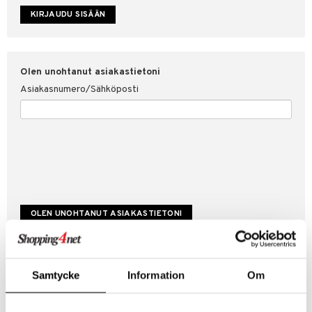
etojen suojaus
ksi
4net
Olen unohtanut asiakastietoni
Asiakasnumero/Sähköposti
Luo uusi asiakas
Samtycke
Information
Om
Hyviä tarjouksia
Laskutustiedot
Tilauksen tila & historiikki