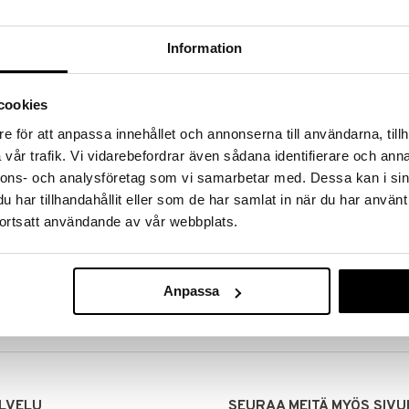
Information
cookies
e för att anpassa innehållet och annonserna till användarna, tillh
vår trafik. Vi vidarebefordrar även sådana identifierare och anna
nnons- och analysföretag som vi samarbetar med. Dessa kan i sin
har tillhandahållit eller som de har samlat in när du har använt
ortsatt användande av vår webbplats.
MITUKSET
EDULLISET HINNAT
00 tehdyt tilaukset lähetetään
Ostamalla suuria eriä tuotteita 
mana päivänä
voimme pitää hinnat alhaisina juuri
Anpassa
Voit olla varma, että teet löytöjä 
LVELU
SEURAA MEITÄ MYÖS SIVU