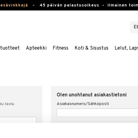
kesävinkkejä
-
45 päivän palautusoikeus -
Ilmainen toim
stuotteet
Apteekki
Fitness
Koti & Sisustus
Lelut, Lap
Olen unohtanut asiakastietoni
Asiakasnumero/Sähköposti
udu tästä.