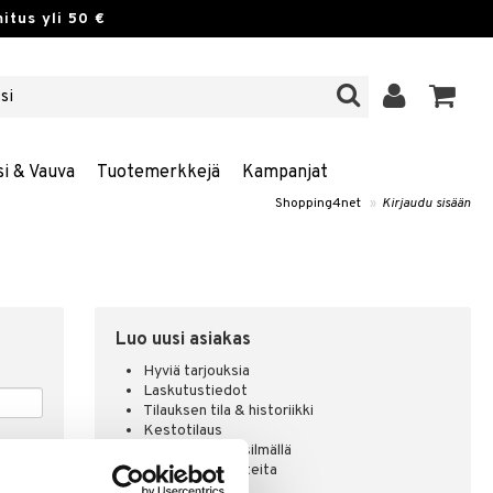
itus yli 50 €
si & Vauva
Tuotemerkkejä
Kampanjat
Shopping4net
»
Kirjaudu sisään
Luo uusi asiakas
Hyviä tarjouksia
Laskutustiedot
Tilauksen tila & historiikki
Kestotilaus
Pidä tuotteita silmällä
Arvostele tuotteita
Toivelistat