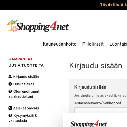
Täydellisiä 
Kauneudenhoito
Piilolinssit
Luontai
KAMPANJAT
Kirjaudu sisään
UUSIA TUOTTEITA
Kirjaudu sisään
Uusi asiakas
Kirjaudu sisään
Olen unohtanut
Jos sinulla on jo asiakastili, kirja
asiakastietoni
Asiakasnumero/Sähköposti
Asiakaspalvelu
Kysymyksiä &
vastauksia
Salasana