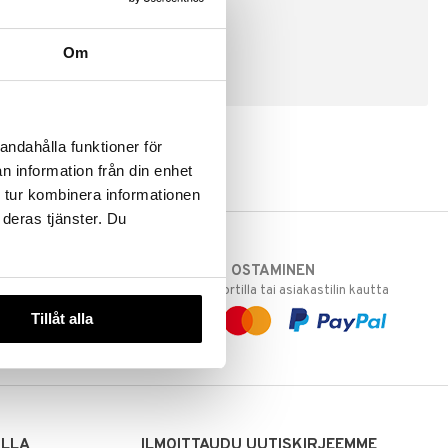
Om
LUO ASIAKAS
andahålla funktioner för
n information från din enhet
 tur kombinera informationen
 deras tjänster. Du
TURVALLINEN OSTAMINEN
varastoomme
laskulla, pankkikortilla tai asiakastilin kautta
 Sinua varten!
Tillåt alla
sivuillamme.
ILLA
ILMOITTAUDU UUTISKIRJEEMME