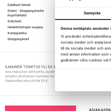
Edulliset hinnat
Ehdot - Shopping4netin
Samtycke
myyntiehdot
Evästeet
Henkilötietojen suojaus
Denna webbplats använder 
Kumppaniksi
Vi använder enhetsidentifierar
Shopping4net
sociala medier och analysera 
till de sociala medier och a
med annan information som du 
godkänner våra cookies vid f
ILMAINEN TOIMITUS YLI 50 €
NOPEAT TOI
Aina maksuton vaihtoehto, huolimatta siitä
Ennen kello 13.
ostatko yksittäisen tuotteen tai koko
normaalisti sa
tilauksellesi joka ylittää 50 €.
ASIAKASPA