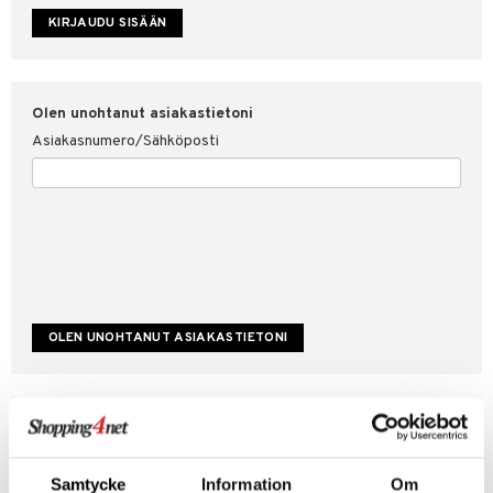
etojen suojaus
ksi
4net
Olen unohtanut asiakastietoni
Asiakasnumero/Sähköposti
Luo uusi asiakas
Hyviä tarjouksia
Laskutustiedot
Samtycke
Information
Om
Tilauksen tila & historiikki