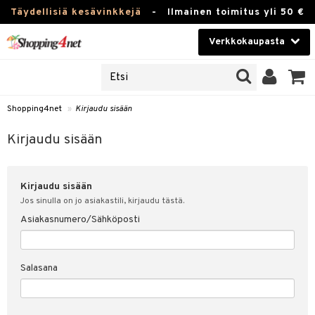
Täydellisiä kesävinkkejä
-
Ilmainen toimitus yli 50 €
Verkkokaupasta
JAT
Kauneudenhoito
UOTTEITA
Piilolinssit
Shopping4net
»
Kirjaudu sisään
u sisään
Luontaistuotteet
siakas
Kirjaudu sisään
Apteekki
nohtanut asiakastietoni
Kirjaudu sisään
Fitness
spalvelu
Jos sinulla on jo asiakastili, kirjaudu tästä.
Koti & Sisustus
Asiakasnumero/Sähköposti
ksiä & vastauksia
 hinnat
Lelut, Lapsi & Vauva
Salasana
Shopping4netin myyntiehdot
Tuotemerkkejä
Kampanjat