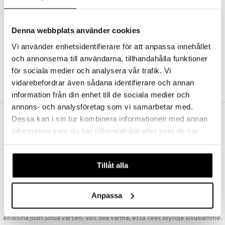
Kestotilaus
Pidä tuotteita silmällä
Arvostele tuotteita
Denna webbplats använder cookies
Toivelistat
Vi använder enhetsidentifierare för att anpassa innehållet
och annonserna till användarna, tillhandahålla funktioner
för sociala medier och analysera vår trafik. Vi
LUO ASIAKAS
vidarebefordrar även sådana identifierare och annan
information från din enhet till de sociala medier och
annons- och analysföretag som vi samarbetar med.
Dessa kan i sin tur kombinera informationen med annan
ILMAINEN TOIMITUS YLI 50 €
information som du har tillhandahållit eller som de har
Aina maksuton vaihtoehto, huolimatta siitä ostatko yksittäisen
samlat in när du har använt deras tjänster. Du godkänner
tuotteen tai koko tilauksellesi joka ylittää 50 €.
våra cookies vid fortsatt användande av vår webbplats.
NOPEAT TOIMITUKSET
Tillåt alla
Ennen kello 13.00 tehdyt tilaukset lähetetään normaalisti samana
päivänä
Anpassa
EDULLISET HINNAT
Ostamalla suuria eriä tuotteita varastoomme voimme pitää hinnat
alhaisina juuri Sinua varten! Voit olla varma, että teet löytöjä sivuillamme.