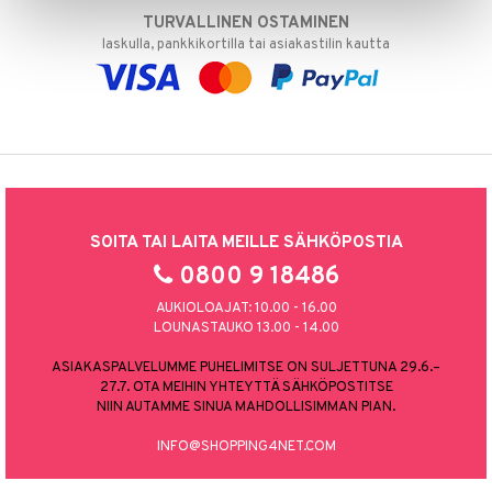
TURVALLINEN OSTAMINEN
laskulla, pankkikortilla tai asiakastilin kautta
SOITA TAI LAITA MEILLE SÄHKÖPOSTIA
0800 9 18486
AUKIOLOAJAT: 10.00 - 16.00
LOUNASTAUKO 13.00 - 14.00
ASIAKASPALVELUMME PUHELIMITSE ON SULJETTUNA 29.6.–
27.7. OTA MEIHIN YHTEYTTÄ SÄHKÖPOSTITSE
NIIN AUTAMME SINUA MAHDOLLISIMMAN PIAN.
INFO@SHOPPING4NET.COM