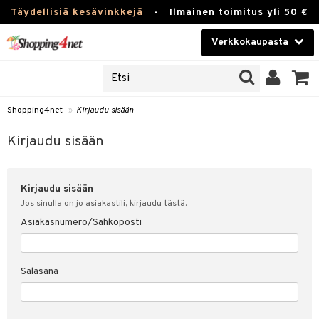
Täydellisiä kesävinkkejä
-
Ilmainen toimitus yli 50 €
Verkkokaupasta
JAT
Kauneudenhoito
UOTTEITA
Piilolinssit
Shopping4net
»
Kirjaudu sisään
u sisään
Luontaistuotteet
siakas
Kirjaudu sisään
Apteekki
nohtanut asiakastietoni
Kirjaudu sisään
Fitness
spalvelu
Jos sinulla on jo asiakastili, kirjaudu tästä.
Koti & Sisustus
Asiakasnumero/Sähköposti
ksiä & vastauksia
 hinnat
Lelut, Lapsi & Vauva
Salasana
Shopping4netin myyntiehdot
Tuotemerkkejä
Kampanjat