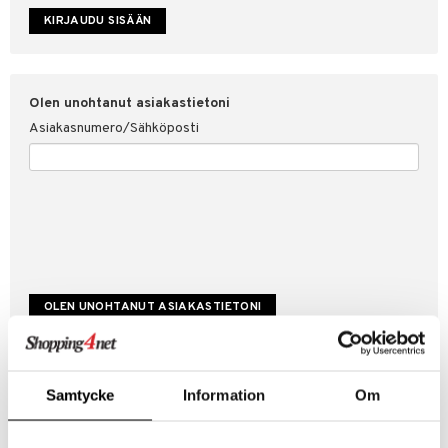
etojen suojaus
ksi
4net
Olen unohtanut asiakastietoni
Asiakasnumero/Sähköposti
Luo uusi asiakas
Samtycke
Information
Om
Hyviä tarjouksia
Laskutustiedot
Tilauksen tila & historiikki