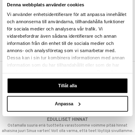
Denna webbplats använder cookies
Kestotilaus
Pidä tuotteita silmällä
Vi använder enhetsidentifierare för att anpassa innehållet
Arvostele tuotteita
Toivelistat
och annonserna till användarna, tillhandahålla funktioner
för sociala medier och analysera vår trafik. Vi
vidarebefordrar även sådana identifierare och annan
information från din enhet till de sociala medier och
LUO ASIAKAS
annons- och analysföretag som vi samarbetar med.
Dessa kan i sin tur kombinera informationen med annan
information som du har tillhandahållit eller som de har
samlat in när du har använt deras tjänster. Du godkänner
ILMAINEN TOIMITUS YLI 50 €
våra cookies vid fortsatt användande av vår webbplats.
Aina maksuton vaihtoehto, huolimatta siitä ostatko yksittäisen
Tillåt alla
tuotteen tai koko tilauksellesi joka ylittää 50 €.
NOPEAT TOIMITUKSET
Anpassa
Ennen kello 13.00 tehdyt tilaukset lähetetään normaalisti samana
päivänä
EDULLISET HINNAT
Ostamalla suuria eriä tuotteita varastoomme voimme pitää hinnat
alhaisina juuri Sinua varten! Voit olla varma, että teet löytöjä sivuillamme.