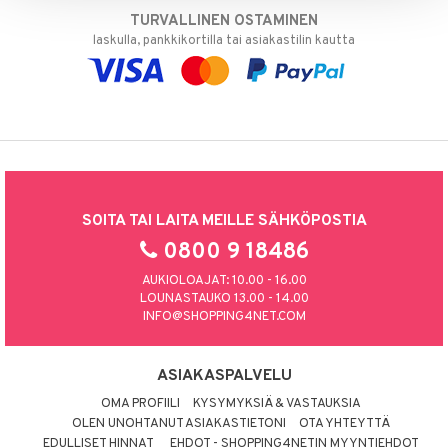
TURVALLINEN OSTAMINEN
laskulla, pankkikortilla tai asiakastilin kautta
SOITA TAI LAITA MEILLE SÄHKÖPOSTIA
0800 9 18486
AUKIOLOAJAT: 10.00 - 16.00
LOUNASTAUKO 13.00 - 14.00
INFO@SHOPPING4NET.COM
ASIAKASPALVELU
OMA PROFIILI
KYSYMYKSIÄ & VASTAUKSIA
OLEN UNOHTANUT ASIAKASTIETONI
OTA YHTEYTTÄ
EDULLISET HINNAT
EHDOT - SHOPPING4NETIN MYYNTIEHDOT