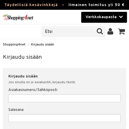
Täydellisiä kesävinkkejä
-
Ilmainen toimitus yli 50 €
Verkkokaupasta
JAT
Kauneudenhoito
UOTTEITA
Piilolinssit
Shopping4net
»
Kirjaudu sisään
u sisään
Luontaistuotteet
siakas
Kirjaudu sisään
Apteekki
nohtanut asiakastietoni
Kirjaudu sisään
Fitness
spalvelu
Jos sinulla on jo asiakastili, kirjaudu tästä.
Koti & Sisustus
Asiakasnumero/Sähköposti
ksiä & vastauksia
 hinnat
Lelut, Lapsi & Vauva
Salasana
Shopping4netin myyntiehdot
Tuotemerkkejä
Kampanjat