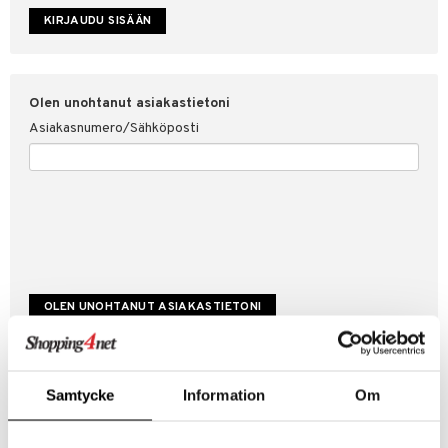
etojen suojaus
ksi
4net
Olen unohtanut asiakastietoni
Asiakasnumero/Sähköposti
Luo uusi asiakas
Samtycke
Information
Om
Hyviä tarjouksia
Laskutustiedot
Tilauksen tila & historiikki