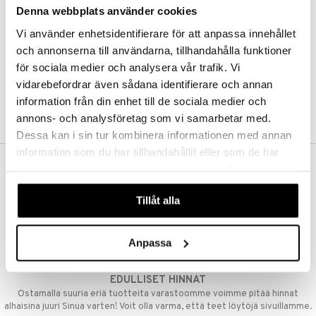
Denna webbplats använder cookies
Kestotilaus
Pidä tuotteita silmällä
Vi använder enhetsidentifierare för att anpassa innehållet
Arvostele tuotteita
Toivelistat
och annonserna till användarna, tillhandahålla funktioner
för sociala medier och analysera vår trafik. Vi
vidarebefordrar även sådana identifierare och annan
information från din enhet till de sociala medier och
LUO ASIAKAS
annons- och analysföretag som vi samarbetar med.
Dessa kan i sin tur kombinera informationen med annan
information som du har tillhandahållit eller som de har
samlat in när du har använt deras tjänster. Du godkänner
ILMAINEN TOIMITUS YLI 50 €
våra cookies vid fortsatt användande av vår webbplats.
Aina maksuton vaihtoehto, huolimatta siitä ostatko yksittäisen
Tillåt alla
tuotteen tai koko tilauksellesi joka ylittää 50 €.
NOPEAT TOIMITUKSET
Anpassa
Ennen kello 13.00 tehdyt tilaukset lähetetään normaalisti samana
päivänä
EDULLISET HINNAT
Ostamalla suuria eriä tuotteita varastoomme voimme pitää hinnat
alhaisina juuri Sinua varten! Voit olla varma, että teet löytöjä sivuillamme.