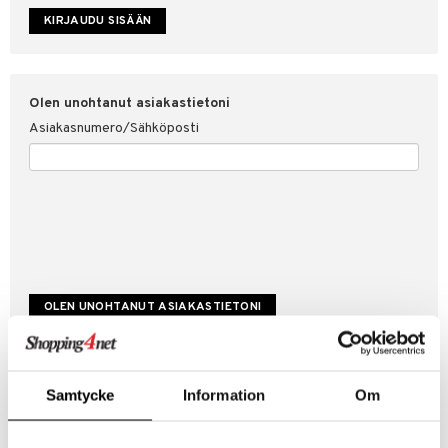
etojen suojaus
ksi
4net
Olen unohtanut asiakastietoni
Asiakasnumero/Sähköposti
Luo uusi asiakas
Samtycke
Information
Om
Hyviä tarjouksia
Laskutustiedot
Tilauksen tila & historiikki