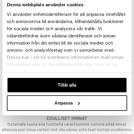
Denna webbplats använder cookies
Kestotilaus
Pidä tuotteita silmällä
Vi använder enhetsidentifierare för att anpassa innehållet
Arvostele tuotteita
Toivelistat
och annonserna till användarna, tillhandahålla funktioner
för sociala medier och analysera vår trafik. Vi
vidarebefordrar även sådana identifierare och annan
information från din enhet till de sociala medier och
LUO ASIAKAS
annons- och analysföretag som vi samarbetar med.
Dessa kan i sin tur kombinera informationen med annan
information som du har tillhandahållit eller som de har
samlat in när du har använt deras tjänster. Du godkänner
ILMAINEN TOIMITUS YLI 50 €
våra cookies vid fortsatt användande av vår webbplats.
Aina maksuton vaihtoehto, huolimatta siitä ostatko yksittäisen
Tillåt alla
tuotteen tai koko tilauksellesi joka ylittää 50 €.
NOPEAT TOIMITUKSET
Anpassa
Ennen kello 13.00 tehdyt tilaukset lähetetään normaalisti samana
päivänä
EDULLISET HINNAT
Ostamalla suuria eriä tuotteita varastoomme voimme pitää hinnat
alhaisina juuri Sinua varten! Voit olla varma, että teet löytöjä sivuillamme.