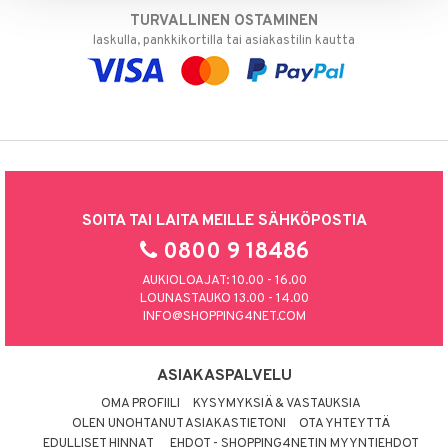
TURVALLINEN OSTAMINEN
laskulla, pankkikortilla tai asiakastilin kautta
SOITA TAI LAITA MEILLE SÄHKÖPOSTIA
0800 9 18486
AUKIOLOAJAT: 10.00 - 16.00
LOUNASTAUKO 13.00 - 14.00
INFO@SHOPPING4NET.COM
ASIAKASPALVELU
OMA PROFIILI
KYSYMYKSIÄ & VASTAUKSIA
OLEN UNOHTANUT ASIAKASTIETONI
OTA YHTEYTTÄ
EDULLISET HINNAT
EHDOT - SHOPPING4NETIN MYYNTIEHDOT