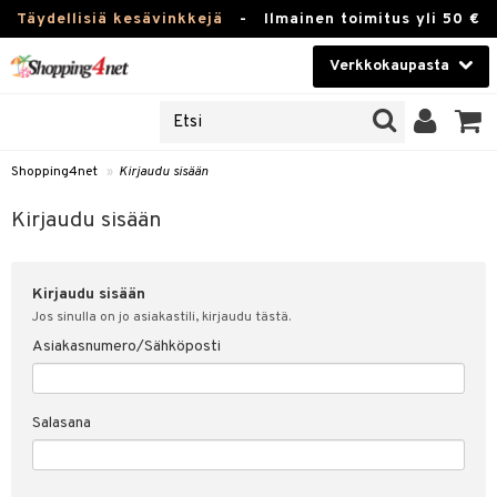
Täydellisiä kesävinkkejä
-
Ilmainen toimitus yli 50 €
Verkkokaupasta
JAT
Kauneudenhoito
UOTTEITA
Piilolinssit
Shopping4net
»
Kirjaudu sisään
u sisään
Luontaistuotteet
siakas
Kirjaudu sisään
Apteekki
nohtanut asiakastietoni
Kirjaudu sisään
Fitness
spalvelu
Jos sinulla on jo asiakastili, kirjaudu tästä.
Koti & Sisustus
Asiakasnumero/Sähköposti
ksiä & vastauksia
 hinnat
Lelut, Lapsi & Vauva
Salasana
Shopping4netin myyntiehdot
Tuotemerkkejä
Kampanjat