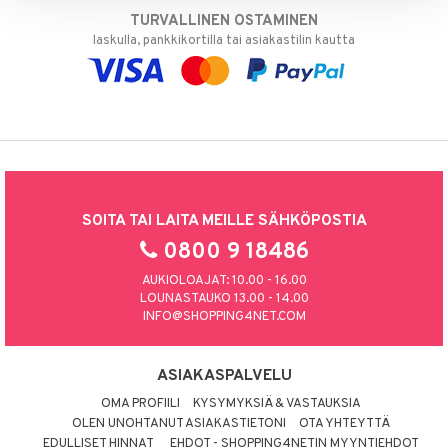
TURVALLINEN OSTAMINEN
laskulla, pankkikortilla tai asiakastilin kautta
SOITA TAI LAITA MEILLE SÄHKÖPOSTIA
0800 9 18486
AUKIOLOAJAT: 10.00 - 16.00
LOUNASTAUKO 13.00 - 14.00
INFO@SHOPPING4NET.COM
ASIAKASPALVELU
OMA PROFIILI
KYSYMYKSIÄ & VASTAUKSIA
OLEN UNOHTANUT ASIAKASTIETONI
OTA YHTEYTTÄ
EDULLISET HINNAT
EHDOT - SHOPPING4NETIN MYYNTIEHDOT