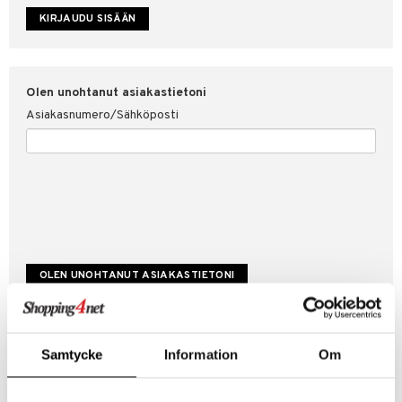
etojen suojaus
ksi
4net
Olen unohtanut asiakastietoni
Asiakasnumero/Sähköposti
Luo uusi asiakas
Samtycke
Information
Om
Hyviä tarjouksia
Laskutustiedot
Tilauksen tila & historiikki