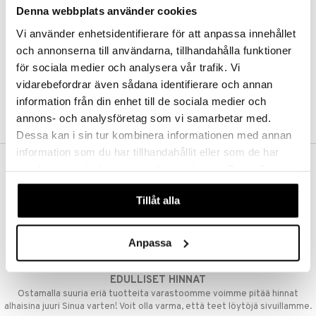
Denna webbplats använder cookies
Kestotilaus
Pidä tuotteita silmällä
Vi använder enhetsidentifierare för att anpassa innehållet
Arvostele tuotteita
Toivelistat
och annonserna till användarna, tillhandahålla funktioner
för sociala medier och analysera vår trafik. Vi
vidarebefordrar även sådana identifierare och annan
information från din enhet till de sociala medier och
LUO ASIAKAS
annons- och analysföretag som vi samarbetar med.
Dessa kan i sin tur kombinera informationen med annan
information som du har tillhandahållit eller som de har
samlat in när du har använt deras tjänster. Du godkänner
ILMAINEN TOIMITUS YLI 50 €
våra cookies vid fortsatt användande av vår webbplats.
Aina maksuton vaihtoehto, huolimatta siitä ostatko yksittäisen
Tillåt alla
tuotteen tai koko tilauksellesi joka ylittää 50 €.
NOPEAT TOIMITUKSET
Anpassa
Ennen kello 13.00 tehdyt tilaukset lähetetään normaalisti samana
päivänä
EDULLISET HINNAT
Ostamalla suuria eriä tuotteita varastoomme voimme pitää hinnat
alhaisina juuri Sinua varten! Voit olla varma, että teet löytöjä sivuillamme.