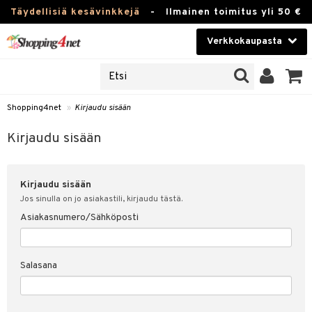
Täydellisiä kesävinkkejä
-
Ilmainen toimitus yli 50 €
Verkkokaupasta
JAT
Kauneudenhoito
UOTTEITA
Piilolinssit
Shopping4net
»
Kirjaudu sisään
u sisään
Luontaistuotteet
siakas
Kirjaudu sisään
Apteekki
nohtanut asiakastietoni
Kirjaudu sisään
Fitness
spalvelu
Jos sinulla on jo asiakastili, kirjaudu tästä.
Koti & Sisustus
Asiakasnumero/Sähköposti
ksiä & vastauksia
 hinnat
Lelut, Lapsi & Vauva
Salasana
Shopping4netin myyntiehdot
Tuotemerkkejä
Kampanjat