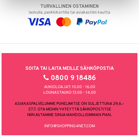
TURVALLINEN OSTAMINEN
laskulla, pankkikortilla tai asiakastilin kautta
SOITA TAI LAITA MEILLE SÄHKÖPOSTIA
0800 9 18486
AUKIOLOAJAT: 10.00 - 16.00
LOUNASTAUKO 13.00 - 14.00
ASIAKASPALVELUMME PUHELIMITSE ON SULJETTUNA 29.6.–
27.7. OTA MEIHIN YHTEYTTÄ SÄHKÖPOSTITSE
NIIN AUTAMME SINUA MAHDOLLISIMMAN PIAN.
INFO@SHOPPING4NET.COM