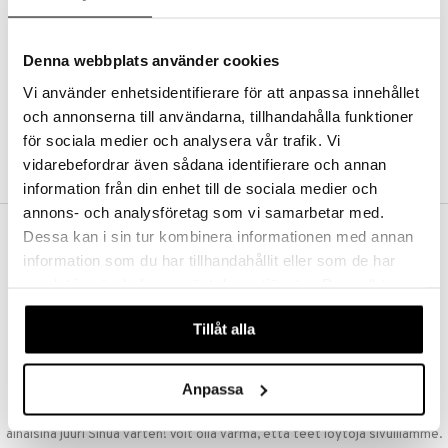
Kestotilaus
Pidä tuotteita silmällä
Arvostele tuotteita
Denna webbplats använder cookies
Toivelistat
Vi använder enhetsidentifierare för att anpassa innehållet
och annonserna till användarna, tillhandahålla funktioner
för sociala medier och analysera vår trafik. Vi
LUO ASIAKAS
vidarebefordrar även sådana identifierare och annan
information från din enhet till de sociala medier och
annons- och analysföretag som vi samarbetar med.
Dessa kan i sin tur kombinera informationen med annan
ILMAINEN TOIMITUS YLI 50 €
information som du har tillhandahållit eller som de har
Aina maksuton vaihtoehto, huolimatta siitä ostatko yksittäisen
samlat in när du har använt deras tjänster. Du godkänner
tuotteen tai koko tilauksellesi joka ylittää 50 €.
våra cookies vid fortsatt användande av vår webbplats.
NOPEAT TOIMITUKSET
Tillåt alla
Ennen kello 13.00 tehdyt tilaukset lähetetään normaalisti samana
päivänä
Anpassa
EDULLISET HINNAT
Ostamalla suuria eriä tuotteita varastoomme voimme pitää hinnat
alhaisina juuri Sinua varten! Voit olla varma, että teet löytöjä sivuillamme.