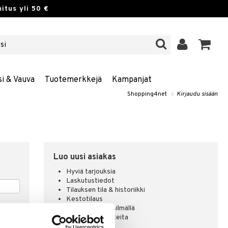
itus yli 50 €
si & Vauva
Tuotemerkkejä
Kampanjat
Shopping4net
»
Kirjaudu sisään
Luo uusi asiakas
Hyviä tarjouksia
Laskutustiedot
Tilauksen tila & historiikki
Kestotilaus
Pidä tuotteita silmällä
Arvostele tuotteita
Toivelistat