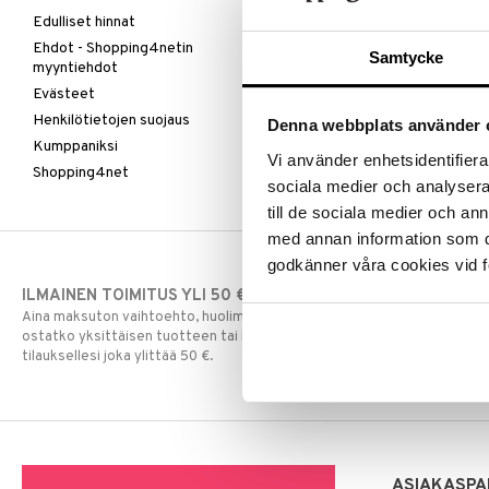
Edulliset hinnat
Ehdot - Shopping4netin
Samtycke
myyntiehdot
Evästeet
Henkilötietojen suojaus
Denna webbplats använder 
Kumppaniksi
Vi använder enhetsidentifierar
Shopping4net
sociala medier och analysera 
till de sociala medier och a
med annan information som du 
godkänner våra cookies vid f
ILMAINEN TOIMITUS YLI 50 €
NOPEAT TOI
Aina maksuton vaihtoehto, huolimatta siitä
Ennen kello 13.
ostatko yksittäisen tuotteen tai koko
normaalisti sa
tilauksellesi joka ylittää 50 €.
ASIAKASPA