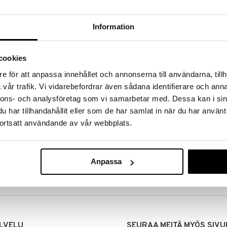
Information
cookies
e för att anpassa innehållet och annonserna till användarna, tillh
vår trafik. Vi vidarebefordrar även sådana identifierare och anna
nnons- och analysföretag som vi samarbetar med. Dessa kan i sin
har tillhandahållit eller som de har samlat in när du har använt
ortsatt användande av vår webbplats.
MITUKSET
EDULLISET HINNAT
00 tehdyt tilaukset lähetetään
Ostamalla suuria eriä tuotteita 
mana päivänä
voimme pitää hinnat alhaisina juuri
Anpassa
Voit olla varma, että teet löytöjä 
LVELU
SEURAA MEITÄ MYÖS SIVU