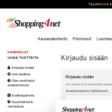
Täydellisiä 
Kauneudenhoito
Piilolinssit
Luontai
KAMPANJAT
Kirjaudu sisään
UUSIA TUOTTEITA
Kirjaudu sisään
Uusi asiakas
Kirjaudu sisään
Olen unohtanut
Jos sinulla on jo asiakastili, kirja
asiakastietoni
Asiakasnumero/Sähköposti
Asiakaspalvelu
Kysymyksiä &
vastauksia
Salasana