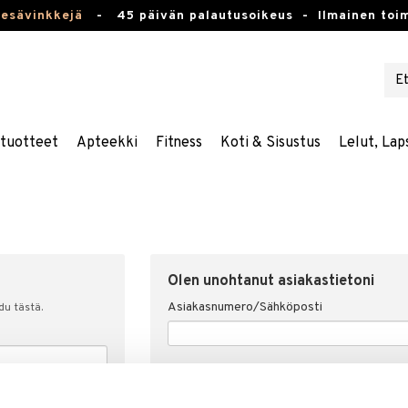
kesävinkkejä
-
45 päivän palautusoikeus -
Ilmainen toim
stuotteet
Apteekki
Fitness
Koti & Sisustus
Lelut, Lap
Olen unohtanut asiakastietoni
Asiakasnumero/Sähköposti
udu tästä.