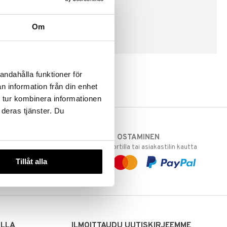
Om
LUO ASIAKAS
andahålla funktioner för
n information från din enhet
 tur kombinera informationen
 deras tjänster. Du
TURVALLINEN OSTAMINEN
varastoomme
laskulla, pankkikortilla tai asiakastilin kautta
 Sinua varten!
Tillåt alla
sivuillamme.
ILLA
ILMOITTAUDU UUTISKIRJEEMME