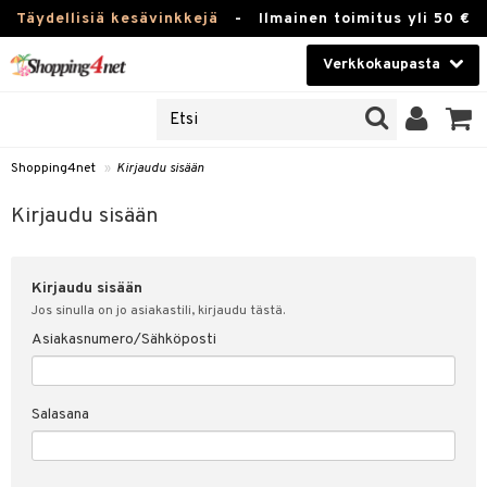
Täydellisiä kesävinkkejä
-
Ilmainen toimitus yli 50 €
Verkkokaupasta
JAT
Kauneudenhoito
UOTTEITA
Piilolinssit
Shopping4net
»
Kirjaudu sisään
u sisään
Luontaistuotteet
siakas
Kirjaudu sisään
Apteekki
nohtanut asiakastietoni
Kirjaudu sisään
Fitness
spalvelu
Jos sinulla on jo asiakastili, kirjaudu tästä.
Koti & Sisustus
Asiakasnumero/Sähköposti
ksiä & vastauksia
 hinnat
Lelut, Lapsi & Vauva
Salasana
Shopping4netin myyntiehdot
Tuotemerkkejä
Kampanjat