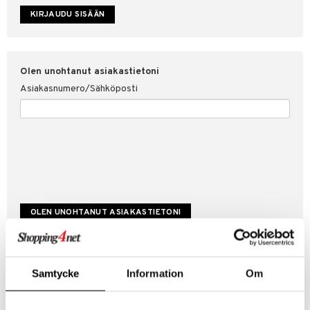
etojen suojaus
ksi
4net
Olen unohtanut asiakastietoni
Asiakasnumero/Sähköposti
Luo uusi asiakas
Samtycke
Information
Om
Hyviä tarjouksia
Laskutustiedot
Tilauksen tila & historiikki