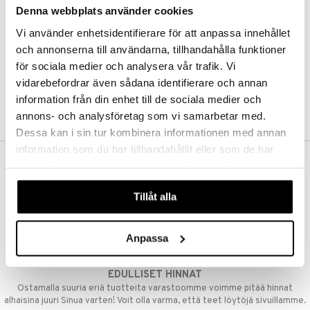
Denna webbplats använder cookies
Kestotilaus
Pidä tuotteita silmällä
Vi använder enhetsidentifierare för att anpassa innehållet
Arvostele tuotteita
Toivelistat
och annonserna till användarna, tillhandahålla funktioner
för sociala medier och analysera vår trafik. Vi
vidarebefordrar även sådana identifierare och annan
information från din enhet till de sociala medier och
LUO ASIAKAS
annons- och analysföretag som vi samarbetar med.
Dessa kan i sin tur kombinera informationen med annan
information som du har tillhandahållit eller som de har
samlat in när du har använt deras tjänster. Du godkänner
ILMAINEN TOIMITUS YLI 50 €
våra cookies vid fortsatt användande av vår webbplats.
Aina maksuton vaihtoehto, huolimatta siitä ostatko yksittäisen
Tillåt alla
tuotteen tai koko tilauksellesi joka ylittää 50 €.
NOPEAT TOIMITUKSET
Anpassa
Ennen kello 13.00 tehdyt tilaukset lähetetään normaalisti samana
päivänä
EDULLISET HINNAT
Ostamalla suuria eriä tuotteita varastoomme voimme pitää hinnat
alhaisina juuri Sinua varten! Voit olla varma, että teet löytöjä sivuillamme.