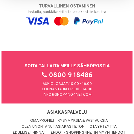
TURVALLINEN OSTAMINEN
laskulla, pankkikortilla tai asiakastilin kautta
SOITA TAI LAITA MEILLE SÄHKÖPOSTIA
0800 9 18486
AUKIOLOAJAT: 10.00 - 16.00
LOUNASTAUKO 13.00 - 14.00
INFO@SHOPPING4NET.COM
ASIAKASPALVELU
OMA PROFIILI
KYSYMYKSIÄ & VASTAUKSIA
OLEN UNOHTANUT ASIAKASTIETONI
OTA YHTEYTTÄ
EDULLISET HINNAT
EHDOT - SHOPPING4NETIN MYYNTIEHDOT