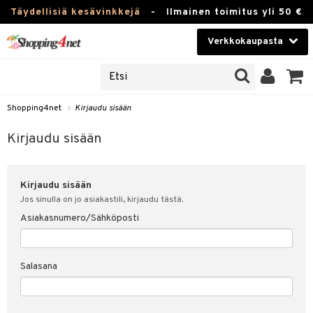
Täydellisiä kesävinkkejä
-
Ilmainen toimitus yli 50 €
Verkkokaupasta
JAT
Kauneudenhoito
UOTTEITA
Piilolinssit
Shopping4net
»
Kirjaudu sisään
u sisään
Luontaistuotteet
siakas
Kirjaudu sisään
Apteekki
nohtanut asiakastietoni
Kirjaudu sisään
Fitness
spalvelu
Jos sinulla on jo asiakastili, kirjaudu tästä.
Koti & Sisustus
Asiakasnumero/Sähköposti
ksiä & vastauksia
 hinnat
Lelut, Lapsi & Vauva
Salasana
Shopping4netin myyntiehdot
Tuotemerkkejä
Kampanjat