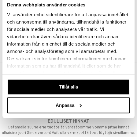
Denna webbplats använder cookies
Kestotilaus
Pidä tuotteita silmällä
Vi använder enhetsidentifierare för att anpassa innehållet
Arvostele tuotteita
Toivelistat
och annonserna till användarna, tillhandahålla funktioner
för sociala medier och analysera vår trafik. Vi
vidarebefordrar även sådana identifierare och annan
information från din enhet till de sociala medier och
LUO ASIAKAS
annons- och analysföretag som vi samarbetar med.
Dessa kan i sin tur kombinera informationen med annan
information som du har tillhandahållit eller som de har
samlat in när du har använt deras tjänster. Du godkänner
ILMAINEN TOIMITUS YLI 50 €
våra cookies vid fortsatt användande av vår webbplats.
Aina maksuton vaihtoehto, huolimatta siitä ostatko yksittäisen
Tillåt alla
tuotteen tai koko tilauksellesi joka ylittää 50 €.
NOPEAT TOIMITUKSET
Anpassa
Ennen kello 13.00 tehdyt tilaukset lähetetään normaalisti samana
päivänä
EDULLISET HINNAT
Ostamalla suuria eriä tuotteita varastoomme voimme pitää hinnat
alhaisina juuri Sinua varten! Voit olla varma, että teet löytöjä sivuillamme.