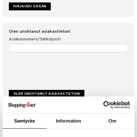
etojen suojaus
ksi
4net
Olen unohtanut asiakastietoni
Asiakasnumero/Sähköposti
Luo uusi asiakas
Samtycke
Information
Om
Hyviä tarjouksia
Laskutustiedot
Tilauksen tila & historiikki