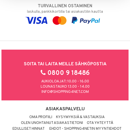
TURVALLINEN OSTAMINEN
laskulla, pankkikortilla tai asiakastilin kautta
SOITA TAI LAITA MEILLE SÄHKÖPOSTIA
0800 9 18486
AUKIOLOAJAT: 10.00 - 16.00
LOUNASTAUKO 13.00 - 14.00
INFO@SHOPPING4NET.COM
ASIAKASPALVELU
OMA PROFIILI
KYSYMYKSIÄ & VASTAUKSIA
OLEN UNOHTANUT ASIAKASTIETONI
OTA YHTEYTTÄ
EDULLISET HINNAT
EHDOT - SHOPPING4NETIN MYYNTIEHDOT