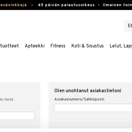
kesävinkkejä
-
45 päivän palautusoikeus -
Ilmainen toim
stuotteet
Apteekki
Fitness
Koti & Sisustus
Lelut, Lap
Olen unohtanut asiakastietoni
Asiakasnumero/Sähköposti
udu tästä.