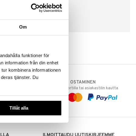
LUO ASIAKAS
Om
andahålla funktioner för
n information från din enhet
 tur kombinera informationen
 deras tjänster. Du
TURVALLINEN OSTAMINEN
varastoomme
laskulla, pankkikortilla tai asiakastilin kautta
 Sinua varten!
sivuillamme.
Tillåt alla
ILLA
ILMOITTAUDU UUTISKIRJEEMME