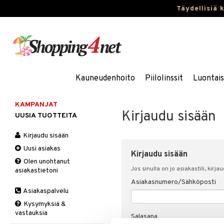
Täydellisiä 
Kauneudenhoito
Piilolinssit
Luontai
KAMPANJAT
Kirjaudu sisään
UUSIA TUOTTEITA
Kirjaudu sisään
Uusi asiakas
Kirjaudu sisään
Olen unohtanut
Jos sinulla on jo asiakastili, kirja
asiakastietoni
Asiakasnumero/Sähköposti
Asiakaspalvelu
Kysymyksiä &
vastauksia
Salasana