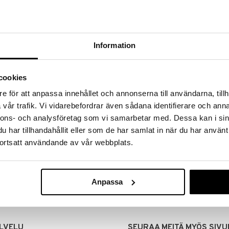
Information
cookies
e för att anpassa innehållet och annonserna till användarna, tillh
vår trafik. Vi vidarebefordrar även sådana identifierare och anna
nnons- och analysföretag som vi samarbetar med. Dessa kan i sin
har tillhandahållit eller som de har samlat in när du har använt
MITUKSET
EDULLISET HINNAT
ortsatt användande av vår webbplats.
00 tehdyt tilaukset lähetetään
Ostamalla suuria eriä tuotteita 
mana päivänä
voimme pitää hinnat alhaisina juuri
Voit olla varma, että teet löytöjä 
Anpassa
LVELU
SEURAA MEITÄ MYÖS SIVU