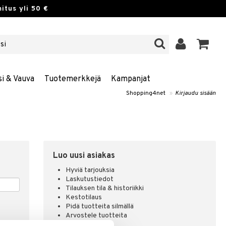
itus yli 50 €
si & Vauva
Tuotemerkkejä
Kampanjat
Shopping4net
»
Kirjaudu sisään
Luo uusi asiakas
Hyviä tarjouksia
Laskutustiedot
Tilauksen tila & historiikki
Kestotilaus
Pidä tuotteita silmällä
Arvostele tuotteita
Toivelistat