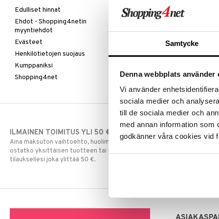
Edulliset hinnat
Ehdot - Shopping4netin
myyntiehdot
Evästeet
Samtycke
Henkilötietojen suojaus
Kumppaniksi
Denna webbplats använder 
Shopping4net
Vi använder enhetsidentifierar
sociala medier och analysera 
till de sociala medier och a
med annan information som du 
ILMAINEN TOIMITUS YLI 50 €
NOPEAT TOI
godkänner våra cookies vid f
Aina maksuton vaihtoehto, huolimatta siitä
Ennen kello 13.
ostatko yksittäisen tuotteen tai koko
normaalisti sa
tilauksellesi joka ylittää 50 €.
ASIAKASPA