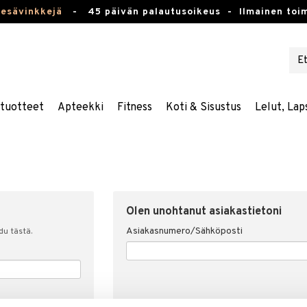
kesävinkkejä
-
45 päivän palautusoikeus -
Ilmainen toim
stuotteet
Apteekki
Fitness
Koti & Sisustus
Lelut, Lap
Olen unohtanut asiakastietoni
Asiakasnumero/Sähköposti
udu tästä.