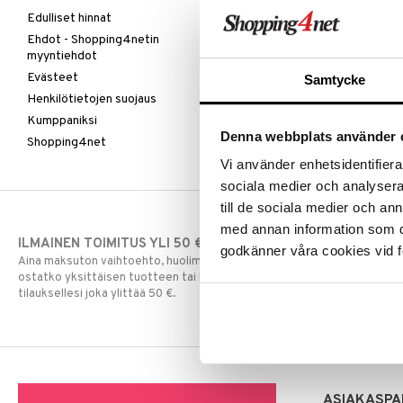
Edulliset hinnat
Ehdot - Shopping4netin
myyntiehdot
Evästeet
Samtycke
Henkilötietojen suojaus
Kumppaniksi
Denna webbplats använder 
Shopping4net
Vi använder enhetsidentifierar
sociala medier och analysera 
till de sociala medier och a
med annan information som du 
ILMAINEN TOIMITUS YLI 50 €
NOPEAT TOI
godkänner våra cookies vid f
Aina maksuton vaihtoehto, huolimatta siitä
Ennen kello 13.
ostatko yksittäisen tuotteen tai koko
normaalisti sa
tilauksellesi joka ylittää 50 €.
ASIAKASPA