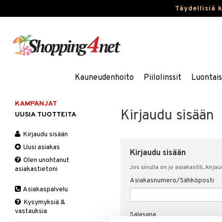
Täydellisiä 
Kauneudenhoito
Piilolinssit
Luontai
KAMPANJAT
Kirjaudu sisään
UUSIA TUOTTEITA
Kirjaudu sisään
Uusi asiakas
Kirjaudu sisään
Olen unohtanut
Jos sinulla on jo asiakastili, kirja
asiakastietoni
Asiakasnumero/Sähköposti
Asiakaspalvelu
Kysymyksiä &
vastauksia
Salasana