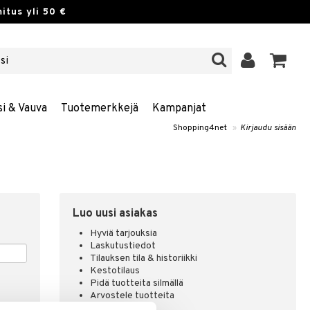
itus yli 50 €
si & Vauva
Tuotemerkkejä
Kampanjat
Shopping4net
»
Kirjaudu sisään
Luo uusi asiakas
Hyviä tarjouksia
Laskutustiedot
Tilauksen tila & historiikki
Kestotilaus
Pidä tuotteita silmällä
Arvostele tuotteita
Toivelistat