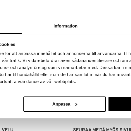
Information
cookies
e för att anpassa innehållet och annonserna till användarna, tillh
vår trafik. Vi vidarebefordrar även sådana identifierare och anna
nnons- och analysföretag som vi samarbetar med. Dessa kan i sin
har tillhandahållit eller som de har samlat in när du har använt
MITUKSET
EDULLISET HINNAT
ortsatt användande av vår webbplats.
00 tehdyt tilaukset lähetetään
Ostamalla suuria eriä tuotteita 
mana päivänä
voimme pitää hinnat alhaisina juuri
Voit olla varma, että teet löytöjä 
Anpassa
LVELU
SEURAA MEITÄ MYÖS SIVU