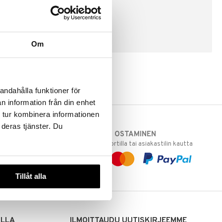
LUO ASIAKAS
Om
andahålla funktioner för
n information från din enhet
 tur kombinera informationen
 deras tjänster. Du
TURVALLINEN OSTAMINEN
varastoomme
laskulla, pankkikortilla tai asiakastilin kautta
 Sinua varten!
sivuillamme.
Tillåt alla
ILLA
ILMOITTAUDU UUTISKIRJEEMME