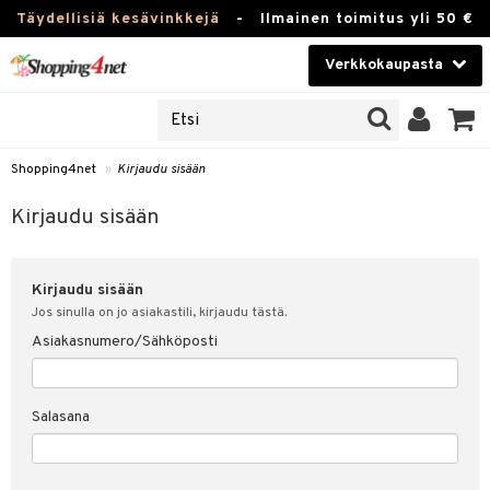
Täydellisiä kesävinkkejä
-
Ilmainen toimitus yli 50 €
Verkkokaupasta
JAT
Kauneudenhoito
UOTTEITA
Piilolinssit
Shopping4net
»
Kirjaudu sisään
u sisään
Luontaistuotteet
siakas
Kirjaudu sisään
Apteekki
nohtanut asiakastietoni
Kirjaudu sisään
Fitness
spalvelu
Jos sinulla on jo asiakastili, kirjaudu tästä.
Koti & Sisustus
Asiakasnumero/Sähköposti
ksiä & vastauksia
 hinnat
Lelut, Lapsi & Vauva
Salasana
Shopping4netin myyntiehdot
Tuotemerkkejä
Kampanjat