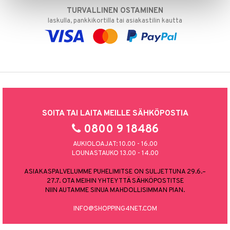
TURVALLINEN OSTAMINEN
laskulla, pankkikortilla tai asiakastilin kautta
SOITA TAI LAITA MEILLE SÄHKÖPOSTIA
0800 9 18486
AUKIOLOAJAT: 10.00 - 16.00
LOUNASTAUKO 13.00 - 14.00
ASIAKASPALVELUMME PUHELIMITSE ON SULJETTUNA 29.6.–
27.7. OTA MEIHIN YHTEYTTÄ SÄHKÖPOSTITSE
NIIN AUTAMME SINUA MAHDOLLISIMMAN PIAN.
INFO@SHOPPING4NET.COM