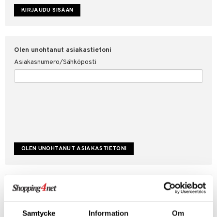
etojen suojaus
ksi
4net
Olen unohtanut asiakastietoni
Asiakasnumero/Sähköposti
Luo uusi asiakas
Hyviä tarjouksia
Laskutustiedot
Samtycke
Information
Om
Tilauksen tila & historiikki