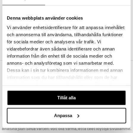
Kestotilaus
Pidä tuotteita silmällä
Arvostele tuotteita
Denna webbplats använder cookies
Toivelistat
Vi använder enhetsidentifierare för att anpassa innehållet
och annonserna till användarna, tillhandahålla funktioner
för sociala medier och analysera vår trafik. Vi
LUO ASIAKAS
vidarebefordrar även sådana identifierare och annan
information från din enhet till de sociala medier och
annons- och analysföretag som vi samarbetar med.
Dessa kan i sin tur kombinera informationen med annan
ILMAINEN TOIMITUS YLI 50 €
information som du har tillhandahållit eller som de har
Aina maksuton vaihtoehto, huolimatta siitä ostatko yksittäisen
samlat in när du har använt deras tjänster. Du godkänner
tuotteen tai koko tilauksellesi joka ylittää 50 €.
våra cookies vid fortsatt användande av vår webbplats.
NOPEAT TOIMITUKSET
Tillåt alla
Ennen kello 13.00 tehdyt tilaukset lähetetään normaalisti samana
päivänä
Anpassa
EDULLISET HINNAT
Ostamalla suuria eriä tuotteita varastoomme voimme pitää hinnat
alhaisina juuri Sinua varten! Voit olla varma, että teet löytöjä sivuillamme.