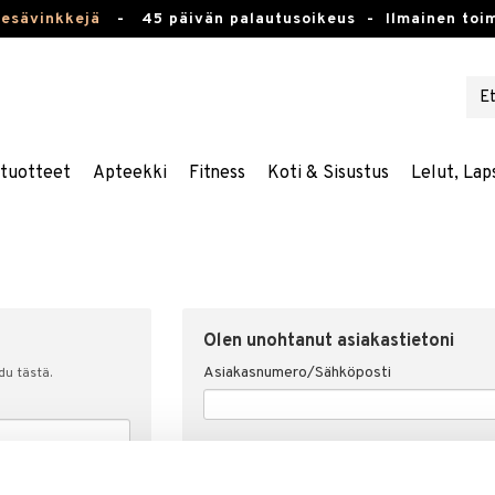
kesävinkkejä
-
45 päivän palautusoikeus -
Ilmainen toim
stuotteet
Apteekki
Fitness
Koti & Sisustus
Lelut, Lap
Olen unohtanut asiakastietoni
Asiakasnumero/Sähköposti
udu tästä.