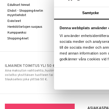
Edulliset hinnat
Ehdot - Shopping4netin
Samtycke
myyntiehdot
Evästeet
Henkilötietojen suojaus
Denna webbplats använder 
Kumppaniksi
Vi använder enhetsidentifierar
Shopping4net
sociala medier och analysera 
till de sociala medier och a
med annan information som du 
godkänner våra cookies vid f
ILMAINEN TOIMITUS YLI 50 €
NOPEAT TOI
Aina maksuton vaihtoehto, huolimatta siitä
Ennen kello 13.
ostatko yksittäisen tuotteen tai koko
normaalisti sa
tilauksellesi joka ylittää 50 €.
ASIAKASPA