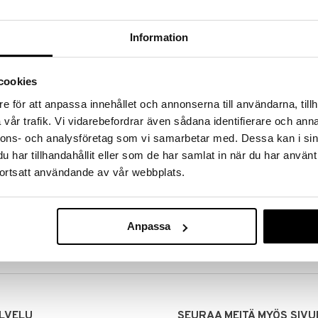
Information
cookies
e för att anpassa innehållet och annonserna till användarna, tillh
vår trafik. Vi vidarebefordrar även sådana identifierare och anna
nnons- och analysföretag som vi samarbetar med. Dessa kan i sin
har tillhandahållit eller som de har samlat in när du har använt
ortsatt användande av vår webbplats.
MITUKSET
EDULLISET HINNAT
00 tehdyt tilaukset lähetetään
Ostamalla suuria eriä tuotteita 
mana päivänä
voimme pitää hinnat alhaisina juuri
Anpassa
Voit olla varma, että teet löytöjä 
LVELU
SEURAA MEITÄ MYÖS SIVU