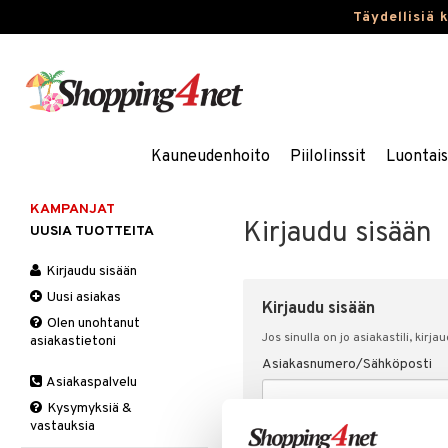
Täydellisiä 
Kauneudenhoito
Piilolinssit
Luontai
KAMPANJAT
Kirjaudu sisään
UUSIA TUOTTEITA
Kirjaudu sisään
Uusi asiakas
Kirjaudu sisään
Olen unohtanut
Jos sinulla on jo asiakastili, kirja
asiakastietoni
Asiakasnumero/Sähköposti
Asiakaspalvelu
Kysymyksiä &
vastauksia
Salasana