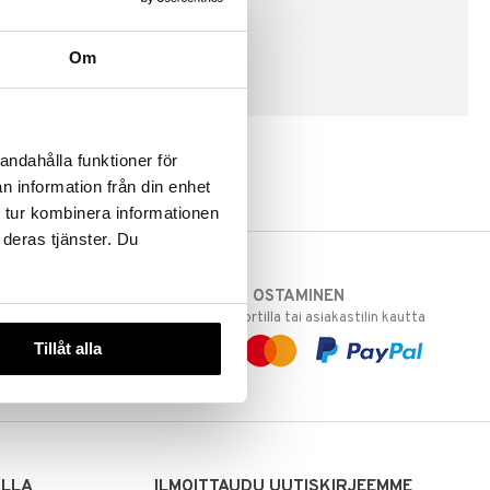
Om
LUO ASIAKAS
andahålla funktioner för
n information från din enhet
 tur kombinera informationen
 deras tjänster. Du
TURVALLINEN OSTAMINEN
varastoomme
laskulla, pankkikortilla tai asiakastilin kautta
 Sinua varten!
Tillåt alla
sivuillamme.
ILLA
ILMOITTAUDU UUTISKIRJEEMME