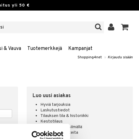
itus yli 50 €
si & Vauva
Tuotemerkkejä
Kampanjat
Shopping4net
»
Kirjaudu sisään
Luo uusi asiakas
Hyviä tarjouksia
Laskutustiedot
Tilauksen tila & historiikki
Kestotilaus
Pidä tuotteita silmällä
Arvostele tuotteita
Toivelistat