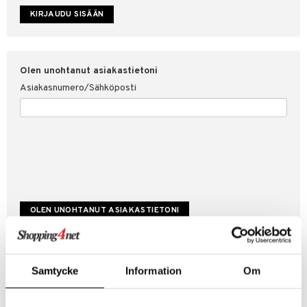
etojen suojaus
ksi
4net
Olen unohtanut asiakastietoni
Asiakasnumero/Sähköposti
Luo uusi asiakas
Samtycke
Information
Om
Hyviä tarjouksia
Laskutustiedot
Tilauksen tila & historiikki