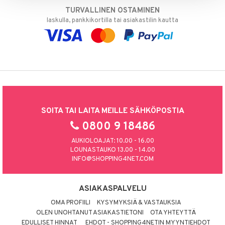
TURVALLINEN OSTAMINEN
laskulla, pankkikortilla tai asiakastilin kautta
SOITA TAI LAITA MEILLE SÄHKÖPOSTIA
0800 9 18486
AUKIOLOAJAT: 10.00 - 16.00
LOUNASTAUKO 13.00 - 14.00
INFO@SHOPPING4NET.COM
ASIAKASPALVELU
OMA PROFIILI
KYSYMYKSIÄ & VASTAUKSIA
OLEN UNOHTANUT ASIAKASTIETONI
OTA YHTEYTTÄ
EDULLISET HINNAT
EHDOT - SHOPPING4NETIN MYYNTIEHDOT