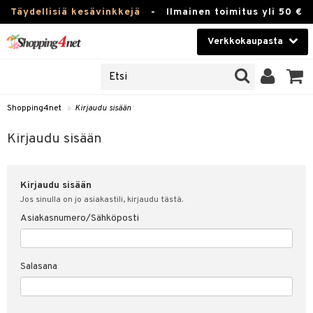
Täydellisiä kesävinkkejä
-
Ilmainen toimitus yli 50 €
Verkkokaupasta
JAT
Kauneudenhoito
UOTTEITA
Piilolinssit
Shopping4net
»
Kirjaudu sisään
u sisään
Luontaistuotteet
siakas
Kirjaudu sisään
Apteekki
nohtanut asiakastietoni
Kirjaudu sisään
Fitness
spalvelu
Jos sinulla on jo asiakastili, kirjaudu tästä.
Koti & Sisustus
Asiakasnumero/Sähköposti
ksiä & vastauksia
 hinnat
Lelut, Lapsi & Vauva
Salasana
Shopping4netin myyntiehdot
Tuotemerkkejä
Kampanjat