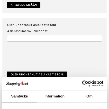
etojen suojaus
ksi
4net
Olen unohtanut asiakastietoni
Asiakasnumero/Sähköposti
Luo uusi asiakas
Samtycke
Information
Om
Hyviä tarjouksia
Laskutustiedot
Tilauksen tila & historiikki