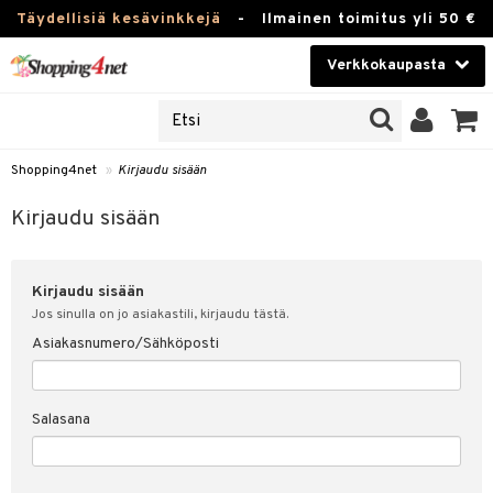
Täydellisiä kesävinkkejä
-
Ilmainen toimitus yli 50 €
Verkkokaupasta
JAT
Kauneudenhoito
UOTTEITA
Piilolinssit
Shopping4net
»
Kirjaudu sisään
u sisään
Luontaistuotteet
siakas
Kirjaudu sisään
Apteekki
nohtanut asiakastietoni
Kirjaudu sisään
Fitness
spalvelu
Jos sinulla on jo asiakastili, kirjaudu tästä.
Koti & Sisustus
Asiakasnumero/Sähköposti
ksiä & vastauksia
 hinnat
Lelut, Lapsi & Vauva
Salasana
Shopping4netin myyntiehdot
Tuotemerkkejä
Kampanjat