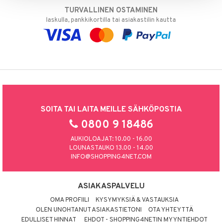
TURVALLINEN OSTAMINEN
laskulla, pankkikortilla tai asiakastilin kautta
SOITA TAI LAITA MEILLE SÄHKÖPOSTIA
0800 9 18486
AUKIOLOAJAT: 10.00 - 16.00
LOUNASTAUKO 13.00 - 14.00
INFO@SHOPPING4NET.COM
ASIAKASPALVELU
OMA PROFIILI
KYSYMYKSIÄ & VASTAUKSIA
OLEN UNOHTANUT ASIAKASTIETONI
OTA YHTEYTTÄ
EDULLISET HINNAT
EHDOT - SHOPPING4NETIN MYYNTIEHDOT