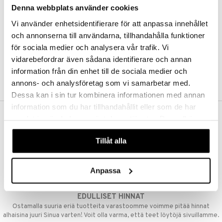
Denna webbplats använder cookies
Kestotilaus
Pidä tuotteita silmällä
Vi använder enhetsidentifierare för att anpassa innehållet
Arvostele tuotteita
Toivelistat
och annonserna till användarna, tillhandahålla funktioner
för sociala medier och analysera vår trafik. Vi
vidarebefordrar även sådana identifierare och annan
information från din enhet till de sociala medier och
LUO ASIAKAS
annons- och analysföretag som vi samarbetar med.
Dessa kan i sin tur kombinera informationen med annan
information som du har tillhandahållit eller som de har
samlat in när du har använt deras tjänster. Du godkänner
ILMAINEN TOIMITUS YLI 50 €
våra cookies vid fortsatt användande av vår webbplats.
Aina maksuton vaihtoehto, huolimatta siitä ostatko yksittäisen
Tillåt alla
tuotteen tai koko tilauksellesi joka ylittää 50 €.
NOPEAT TOIMITUKSET
Anpassa
Ennen kello 13.00 tehdyt tilaukset lähetetään normaalisti samana
päivänä
EDULLISET HINNAT
Ostamalla suuria eriä tuotteita varastoomme voimme pitää hinnat
alhaisina juuri Sinua varten! Voit olla varma, että teet löytöjä sivuillamme.