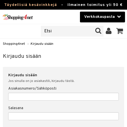
Täydellisiä kesävinkkejä
-
Ilmainen toimitus yli 50 €
Verkkokaupasta
JAT
Kauneudenhoito
UOTTEITA
Piilolinssit
Shopping4net
»
Kirjaudu sisään
u sisään
Luontaistuotteet
siakas
Kirjaudu sisään
Apteekki
nohtanut asiakastietoni
Kirjaudu sisään
Fitness
spalvelu
Jos sinulla on jo asiakastili, kirjaudu tästä.
Koti & Sisustus
Asiakasnumero/Sähköposti
ksiä & vastauksia
 hinnat
Lelut, Lapsi & Vauva
Salasana
Shopping4netin myyntiehdot
Tuotemerkkejä
Kampanjat