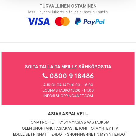
TURVALLINEN OSTAMINEN
laskulla, pankkikortilla tai asiakastilin kautta
SOITA TAI LAITA MEILLE SÄHKÖPOSTIA
0800 9 18486
AUKIOLOAJAT: 10.00 - 16.00
LOUNASTAUKO 13.00 - 14.00
INFO@SHOPPING4NET.COM
ASIAKASPALVELU
OMA PROFIILI
KYSYMYKSIÄ & VASTAUKSIA
OLEN UNOHTANUT ASIAKASTIETONI
OTA YHTEYTTÄ
EDULLISET HINNAT
EHDOT - SHOPPING4NETIN MYYNTIEHDOT