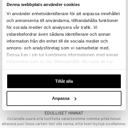
Denna webbplats använder cookies
Kestotilaus
Pidä tuotteita silmällä
Vi använder enhetsidentifierare för att anpassa innehållet
Arvostele tuotteita
Toivelistat
och annonserna till användarna, tillhandahålla funktioner
för sociala medier och analysera vår trafik. Vi
vidarebefordrar även sådana identifierare och annan
information från din enhet till de sociala medier och
LUO ASIAKAS
annons- och analysföretag som vi samarbetar med.
Dessa kan i sin tur kombinera informationen med annan
information som du har tillhandahållit eller som de har
samlat in när du har använt deras tjänster. Du godkänner
ILMAINEN TOIMITUS YLI 50 €
våra cookies vid fortsatt användande av vår webbplats.
Aina maksuton vaihtoehto, huolimatta siitä ostatko yksittäisen
Tillåt alla
tuotteen tai koko tilauksellesi joka ylittää 50 €.
NOPEAT TOIMITUKSET
Anpassa
Ennen kello 13.00 tehdyt tilaukset lähetetään normaalisti samana
päivänä
EDULLISET HINNAT
Ostamalla suuria eriä tuotteita varastoomme voimme pitää hinnat
alhaisina juuri Sinua varten! Voit olla varma, että teet löytöjä sivuillamme.