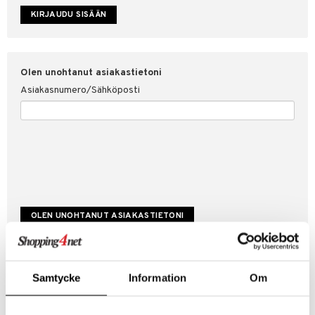
etojen suojaus
ksi
4net
Olen unohtanut asiakastietoni
Asiakasnumero/Sähköposti
Luo uusi asiakas
Samtycke
Information
Om
Hyviä tarjouksia
Laskutustiedot
Tilauksen tila & historiikki