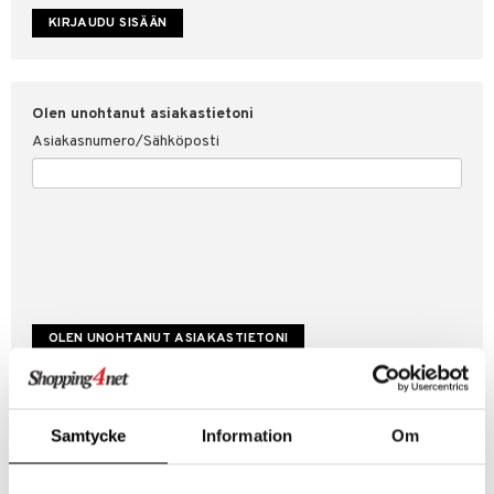
etojen suojaus
ksi
4net
Olen unohtanut asiakastietoni
Asiakasnumero/Sähköposti
Luo uusi asiakas
Samtycke
Information
Om
Hyviä tarjouksia
Laskutustiedot
Tilauksen tila & historiikki