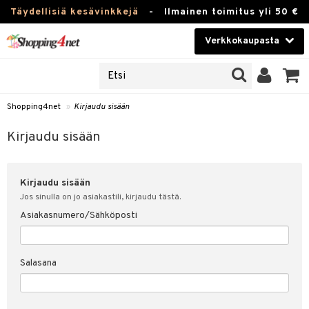
Täydellisiä kesävinkkejä
-
Ilmainen toimitus yli 50 €
Verkkokaupasta
JAT
Kauneudenhoito
UOTTEITA
Piilolinssit
Shopping4net
»
Kirjaudu sisään
u sisään
Luontaistuotteet
siakas
Kirjaudu sisään
Apteekki
nohtanut asiakastietoni
Kirjaudu sisään
Fitness
spalvelu
Jos sinulla on jo asiakastili, kirjaudu tästä.
Koti & Sisustus
Asiakasnumero/Sähköposti
ksiä & vastauksia
 hinnat
Lelut, Lapsi & Vauva
Salasana
Shopping4netin myyntiehdot
Tuotemerkkejä
Kampanjat