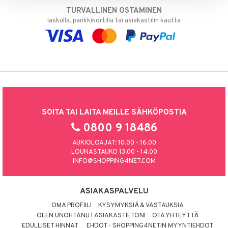
TURVALLINEN OSTAMINEN
laskulla, pankkikortilla tai asiakastilin kautta
SOITA TAI LAITA MEILLE SÄHKÖPOSTIA
0800 9 18486
AUKIOLOAJAT: 10.00 - 16.00
LOUNASTAUKO 13.00 - 14.00
INFO@SHOPPING4NET.COM
ASIAKASPALVELU
OMA PROFIILI
KYSYMYKSIÄ & VASTAUKSIA
OLEN UNOHTANUT ASIAKASTIETONI
OTA YHTEYTTÄ
EDULLISET HINNAT
EHDOT - SHOPPING4NETIN MYYNTIEHDOT