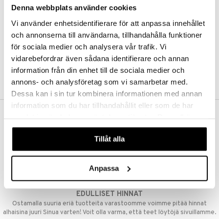
Denna webbplats använder cookies
Kestotilaus
Pidä tuotteita silmällä
Vi använder enhetsidentifierare för att anpassa innehållet
Arvostele tuotteita
Toivelistat
och annonserna till användarna, tillhandahålla funktioner
för sociala medier och analysera vår trafik. Vi
vidarebefordrar även sådana identifierare och annan
information från din enhet till de sociala medier och
LUO ASIAKAS
annons- och analysföretag som vi samarbetar med.
Dessa kan i sin tur kombinera informationen med annan
information som du har tillhandahållit eller som de har
samlat in när du har använt deras tjänster. Du godkänner
ILMAINEN TOIMITUS YLI 50 €
våra cookies vid fortsatt användande av vår webbplats.
Aina maksuton vaihtoehto, huolimatta siitä ostatko yksittäisen
Tillåt alla
tuotteen tai koko tilauksellesi joka ylittää 50 €.
NOPEAT TOIMITUKSET
Anpassa
Ennen kello 13.00 tehdyt tilaukset lähetetään normaalisti samana
päivänä
EDULLISET HINNAT
Ostamalla suuria eriä tuotteita varastoomme voimme pitää hinnat
alhaisina juuri Sinua varten! Voit olla varma, että teet löytöjä sivuillamme.