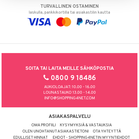
TURVALLINEN OSTAMINEN
laskulla, pankkikortilla tai asiakastilin kautta
SOITA TAI LAITA MEILLE SÄHKÖPOSTIA
0800 9 18486
AUKIOLOAJAT: 10.00 - 16.00
LOUNASTAUKO 13.00 - 14.00
INFO@SHOPPING4NET.COM
ASIAKASPALVELU
OMA PROFIILI
KYSYMYKSIÄ & VASTAUKSIA
OLEN UNOHTANUT ASIAKASTIETONI
OTA YHTEYTTÄ
EDULLISET HINNAT
EHDOT - SHOPPING4NETIN MYYNTIEHDOT