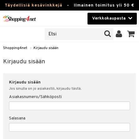
Täydellisiä kesävinkkejä
-
Ilmainen toimitus yli 50 €
Verkkokaupasta
JAT
Kauneudenhoito
UOTTEITA
Piilolinssit
Shopping4net
»
Kirjaudu sisään
u sisään
Luontaistuotteet
siakas
Kirjaudu sisään
Apteekki
nohtanut asiakastietoni
Kirjaudu sisään
Fitness
spalvelu
Jos sinulla on jo asiakastili, kirjaudu tästä.
Koti & Sisustus
Asiakasnumero/Sähköposti
ksiä & vastauksia
 hinnat
Lelut, Lapsi & Vauva
Salasana
Shopping4netin myyntiehdot
Tuotemerkkejä
Kampanjat