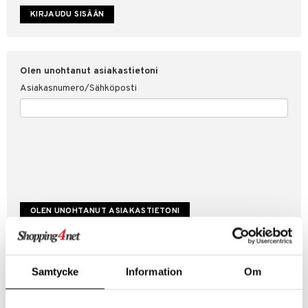
etojen suojaus
ksi
4net
Olen unohtanut asiakastietoni
Asiakasnumero/Sähköposti
Luo uusi asiakas
Samtycke
Information
Om
Hyviä tarjouksia
Laskutustiedot
Tilauksen tila & historiikki