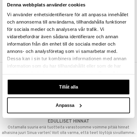
Denna webbplats använder cookies
Kestotilaus
Pidä tuotteita silmällä
Vi använder enhetsidentifierare för att anpassa innehållet
Arvostele tuotteita
Toivelistat
och annonserna till användarna, tillhandahålla funktioner
för sociala medier och analysera vår trafik. Vi
vidarebefordrar även sådana identifierare och annan
information från din enhet till de sociala medier och
LUO ASIAKAS
annons- och analysföretag som vi samarbetar med.
Dessa kan i sin tur kombinera informationen med annan
information som du har tillhandahållit eller som de har
samlat in när du har använt deras tjänster. Du godkänner
ILMAINEN TOIMITUS YLI 50 €
våra cookies vid fortsatt användande av vår webbplats.
Aina maksuton vaihtoehto, huolimatta siitä ostatko yksittäisen
Tillåt alla
tuotteen tai koko tilauksellesi joka ylittää 50 €.
NOPEAT TOIMITUKSET
Anpassa
Ennen kello 13.00 tehdyt tilaukset lähetetään normaalisti samana
päivänä
EDULLISET HINNAT
Ostamalla suuria eriä tuotteita varastoomme voimme pitää hinnat
alhaisina juuri Sinua varten! Voit olla varma, että teet löytöjä sivuillamme.