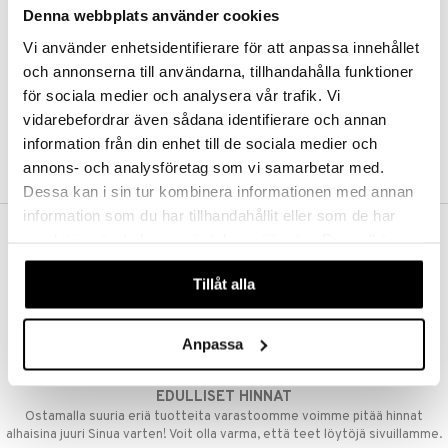
Denna webbplats använder cookies
Kestotilaus
Pidä tuotteita silmällä
Vi använder enhetsidentifierare för att anpassa innehållet
Arvostele tuotteita
Toivelistat
och annonserna till användarna, tillhandahålla funktioner
för sociala medier och analysera vår trafik. Vi
vidarebefordrar även sådana identifierare och annan
information från din enhet till de sociala medier och
LUO ASIAKAS
annons- och analysföretag som vi samarbetar med.
Dessa kan i sin tur kombinera informationen med annan
information som du har tillhandahållit eller som de har
samlat in när du har använt deras tjänster. Du godkänner
ILMAINEN TOIMITUS YLI 50 €
våra cookies vid fortsatt användande av vår webbplats.
Aina maksuton vaihtoehto, huolimatta siitä ostatko yksittäisen
Tillåt alla
tuotteen tai koko tilauksellesi joka ylittää 50 €.
NOPEAT TOIMITUKSET
Anpassa
Ennen kello 13.00 tehdyt tilaukset lähetetään normaalisti samana
päivänä
EDULLISET HINNAT
Ostamalla suuria eriä tuotteita varastoomme voimme pitää hinnat
alhaisina juuri Sinua varten! Voit olla varma, että teet löytöjä sivuillamme.