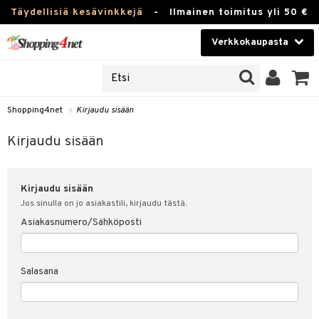
Täydellisiä kesävinkkejä
-
Ilmainen toimitus yli 50 €
Verkkokaupasta
JAT
Kauneudenhoito
UOTTEITA
Piilolinssit
Shopping4net
»
Kirjaudu sisään
u sisään
Luontaistuotteet
siakas
Kirjaudu sisään
Apteekki
nohtanut asiakastietoni
Kirjaudu sisään
Fitness
spalvelu
Jos sinulla on jo asiakastili, kirjaudu tästä.
Koti & Sisustus
Asiakasnumero/Sähköposti
ksiä & vastauksia
 hinnat
Lelut, Lapsi & Vauva
Salasana
Shopping4netin myyntiehdot
Tuotemerkkejä
Kampanjat