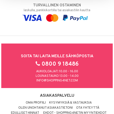
TURVALLINEN OSTAMINEN
laskulla, pankkikortilla tai asiakastilin kautta
SOITA TAI LAITA MEILLE SÄHKÖPOSTIA
0800 9 18486
AUKIOLOAJAT: 10.00 - 16.00
LOUNASTAUKO 13.00 - 14.00
INFO@SHOPPING4NET.COM
ASIAKASPALVELU
OMA PROFIILI
KYSYMYKSIÄ & VASTAUKSIA
OLEN UNOHTANUT ASIAKASTIETONI
OTA YHTEYTTÄ
EDULLISET HINNAT
EHDOT - SHOPPING4NETIN MYYNTIEHDOT