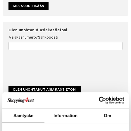
etojen suojaus
ksi
4net
Olen unohtanut asiakastietoni
Asiakasnumero/Sähköposti
Luo uusi asiakas
Samtycke
Information
Om
Hyviä tarjouksia
Laskutustiedot
Tilauksen tila & historiikki