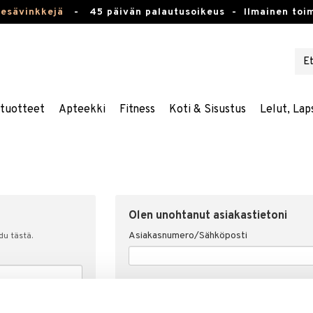
kesävinkkejä
-
45 päivän palautusoikeus -
Ilmainen toim
stuotteet
Apteekki
Fitness
Koti & Sisustus
Lelut, Lap
Olen unohtanut asiakastietoni
Asiakasnumero/Sähköposti
udu tästä.