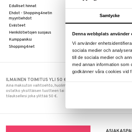
Edulliset hinnat
Ehdot - Shopping4netin
Samtycke
myyntiehdot
Evästeet
Henkilötietojen suojaus
Denna webbplats använder 
Kumppaniksi
Vi använder enhetsidentifierar
Shopping4net
sociala medier och analysera 
till de sociala medier och a
med annan information som du 
godkänner våra cookies vid f
ILMAINEN TOIMITUS YLI 50 €
NOPEAT TOI
Aina maksuton vaihtoehto, huolimatta siitä
Ennen kello 13.
ostatko yksittäisen tuotteen tai koko
normaalisti sa
tilauksellesi joka ylittää 50 €.
ASIAKASPA