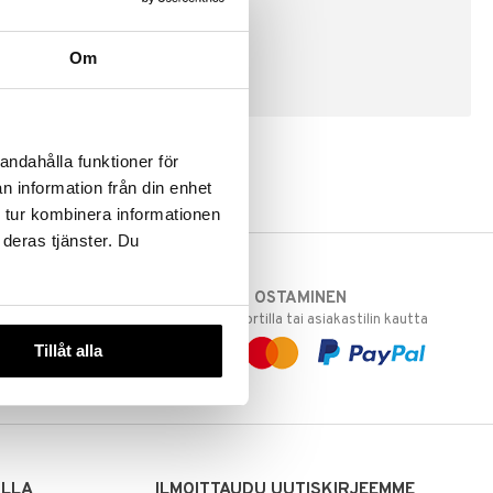
Om
LUO ASIAKAS
andahålla funktioner för
n information från din enhet
 tur kombinera informationen
 deras tjänster. Du
TURVALLINEN OSTAMINEN
varastoomme
laskulla, pankkikortilla tai asiakastilin kautta
 Sinua varten!
Tillåt alla
sivuillamme.
ILLA
ILMOITTAUDU UUTISKIRJEEMME