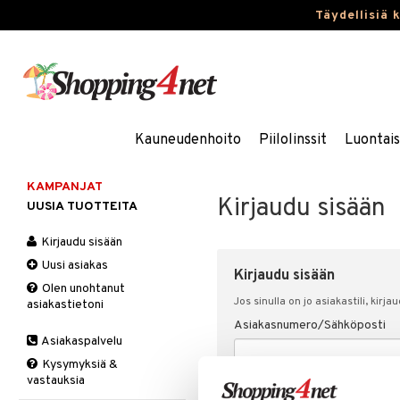
Täydellisiä 
Kauneudenhoito
Piilolinssit
Luontai
KAMPANJAT
Kirjaudu sisään
UUSIA TUOTTEITA
Kirjaudu sisään
Uusi asiakas
Kirjaudu sisään
Olen unohtanut
Jos sinulla on jo asiakastili, kirja
asiakastietoni
Asiakasnumero/Sähköposti
Asiakaspalvelu
Kysymyksiä &
vastauksia
Salasana