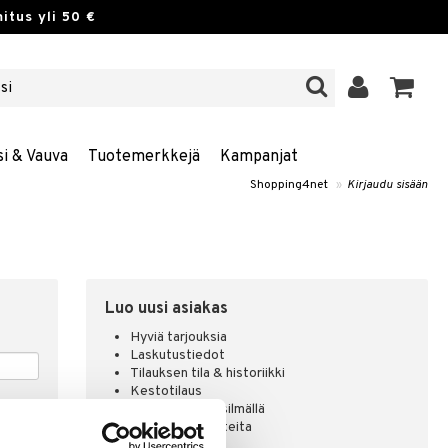
itus yli 50 €
si & Vauva
Tuotemerkkejä
Kampanjat
Shopping4net
»
Kirjaudu sisään
Luo uusi asiakas
Hyviä tarjouksia
Laskutustiedot
Tilauksen tila & historiikki
Kestotilaus
Pidä tuotteita silmällä
Arvostele tuotteita
Toivelistat