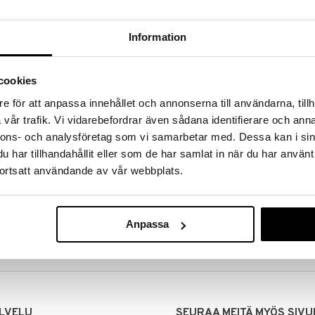
Information
cookies
e för att anpassa innehållet och annonserna till användarna, tillh
vår trafik. Vi vidarebefordrar även sådana identifierare och anna
nnons- och analysföretag som vi samarbetar med. Dessa kan i sin
har tillhandahållit eller som de har samlat in när du har använt
ortsatt användande av vår webbplats.
MITUKSET
EDULLISET HINNAT
00 tehdyt tilaukset lähetetään
Ostamalla suuria eriä tuotteita 
mana päivänä
voimme pitää hinnat alhaisina juuri
Anpassa
Voit olla varma, että teet löytöjä 
LVELU
SEURAA MEITÄ MYÖS SIVU