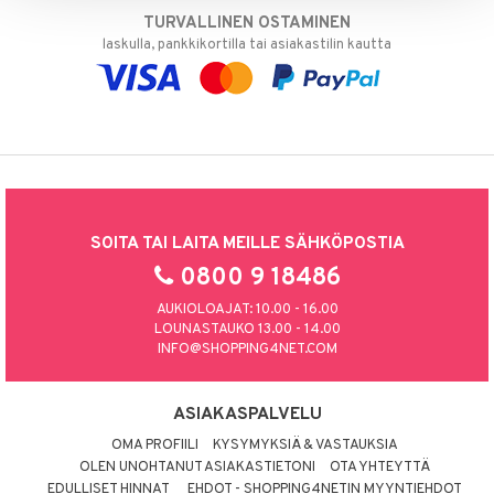
TURVALLINEN OSTAMINEN
laskulla, pankkikortilla tai asiakastilin kautta
SOITA TAI LAITA MEILLE SÄHKÖPOSTIA
0800 9 18486
AUKIOLOAJAT: 10.00 - 16.00
LOUNASTAUKO 13.00 - 14.00
INFO@SHOPPING4NET.COM
ASIAKASPALVELU
OMA PROFIILI
KYSYMYKSIÄ & VASTAUKSIA
OLEN UNOHTANUT ASIAKASTIETONI
OTA YHTEYTTÄ
EDULLISET HINNAT
EHDOT - SHOPPING4NETIN MYYNTIEHDOT