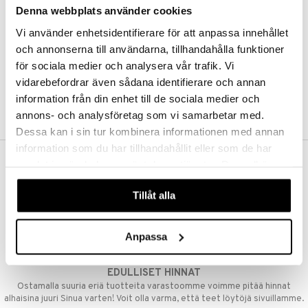
Denna webbplats använder cookies
Kestotilaus
Pidä tuotteita silmällä
Vi använder enhetsidentifierare för att anpassa innehållet
Arvostele tuotteita
Toivelistat
och annonserna till användarna, tillhandahålla funktioner
för sociala medier och analysera vår trafik. Vi
vidarebefordrar även sådana identifierare och annan
information från din enhet till de sociala medier och
LUO ASIAKAS
annons- och analysföretag som vi samarbetar med.
Dessa kan i sin tur kombinera informationen med annan
information som du har tillhandahållit eller som de har
samlat in när du har använt deras tjänster. Du godkänner
ILMAINEN TOIMITUS YLI 50 €
våra cookies vid fortsatt användande av vår webbplats.
Aina maksuton vaihtoehto, huolimatta siitä ostatko yksittäisen
Tillåt alla
tuotteen tai koko tilauksellesi joka ylittää 50 €.
NOPEAT TOIMITUKSET
Anpassa
Ennen kello 13.00 tehdyt tilaukset lähetetään normaalisti samana
päivänä
EDULLISET HINNAT
Ostamalla suuria eriä tuotteita varastoomme voimme pitää hinnat
alhaisina juuri Sinua varten! Voit olla varma, että teet löytöjä sivuillamme.