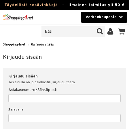
Täydellisiä kesävinkkejä
-
Ilmainen toimitus yli 50 €
Verkkokaupasta
JAT
Kauneudenhoito
UOTTEITA
Piilolinssit
Shopping4net
»
Kirjaudu sisään
u sisään
Luontaistuotteet
siakas
Kirjaudu sisään
Apteekki
nohtanut asiakastietoni
Kirjaudu sisään
Fitness
spalvelu
Jos sinulla on jo asiakastili, kirjaudu tästä.
Koti & Sisustus
Asiakasnumero/Sähköposti
ksiä & vastauksia
 hinnat
Lelut, Lapsi & Vauva
Salasana
Shopping4netin myyntiehdot
Tuotemerkkejä
Kampanjat