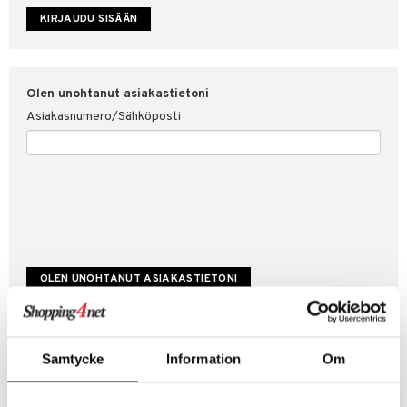
etojen suojaus
ksi
4net
Olen unohtanut asiakastietoni
Asiakasnumero/Sähköposti
Luo uusi asiakas
Samtycke
Information
Om
Hyviä tarjouksia
Laskutustiedot
Tilauksen tila & historiikki