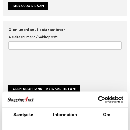
etojen suojaus
ksi
4net
Olen unohtanut asiakastietoni
Asiakasnumero/Sähköposti
Luo uusi asiakas
Samtycke
Information
Om
Hyviä tarjouksia
Laskutustiedot
Tilauksen tila & historiikki