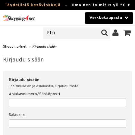
Täydellisiä kesävinkkejä
-
Ilmainen toimitus yli 50 €
Verkkokaupasta
JAT
Kauneudenhoito
UOTTEITA
Piilolinssit
Shopping4net
»
Kirjaudu sisään
u sisään
Luontaistuotteet
siakas
Kirjaudu sisään
Apteekki
nohtanut asiakastietoni
Kirjaudu sisään
Fitness
spalvelu
Jos sinulla on jo asiakastili, kirjaudu tästä.
Koti & Sisustus
Asiakasnumero/Sähköposti
ksiä & vastauksia
 hinnat
Lelut, Lapsi & Vauva
Salasana
Shopping4netin myyntiehdot
Tuotemerkkejä
Kampanjat