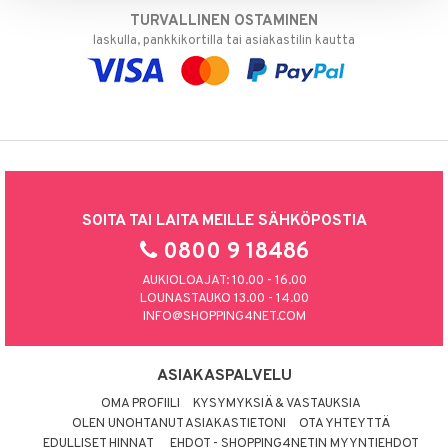
TURVALLINEN OSTAMINEN
laskulla, pankkikortilla tai asiakastilin kautta
SOITA TAI LAITA MEILLE SÄHKÖPOSTIA
0800 9 18486
AUKIOLOAJAT: 10.00 - 16.00
LOUNASTAUKO 13.00 - 14.00
INFO@SHOPPING4NET.COM
ASIAKASPALVELU
OMA PROFIILI
KYSYMYKSIÄ & VASTAUKSIA
OLEN UNOHTANUT ASIAKASTIETONI
OTA YHTEYTTÄ
EDULLISET HINNAT
EHDOT - SHOPPING4NETIN MYYNTIEHDOT