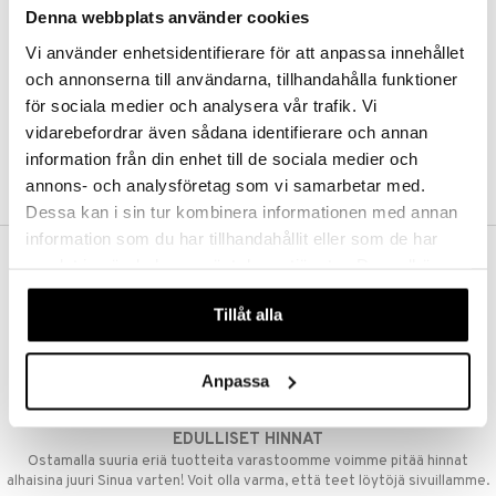
Denna webbplats använder cookies
Kestotilaus
Pidä tuotteita silmällä
Vi använder enhetsidentifierare för att anpassa innehållet
Arvostele tuotteita
Toivelistat
och annonserna till användarna, tillhandahålla funktioner
för sociala medier och analysera vår trafik. Vi
vidarebefordrar även sådana identifierare och annan
information från din enhet till de sociala medier och
LUO ASIAKAS
annons- och analysföretag som vi samarbetar med.
Dessa kan i sin tur kombinera informationen med annan
information som du har tillhandahållit eller som de har
samlat in när du har använt deras tjänster. Du godkänner
ILMAINEN TOIMITUS YLI 50 €
våra cookies vid fortsatt användande av vår webbplats.
Aina maksuton vaihtoehto, huolimatta siitä ostatko yksittäisen
Tillåt alla
tuotteen tai koko tilauksellesi joka ylittää 50 €.
NOPEAT TOIMITUKSET
Anpassa
Ennen kello 13.00 tehdyt tilaukset lähetetään normaalisti samana
päivänä
EDULLISET HINNAT
Ostamalla suuria eriä tuotteita varastoomme voimme pitää hinnat
alhaisina juuri Sinua varten! Voit olla varma, että teet löytöjä sivuillamme.