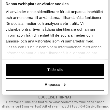
Denna webbplats använder cookies
Kestotilaus
Pidä tuotteita silmällä
Vi använder enhetsidentifierare för att anpassa innehållet
Arvostele tuotteita
Toivelistat
och annonserna till användarna, tillhandahålla funktioner
för sociala medier och analysera vår trafik. Vi
vidarebefordrar även sådana identifierare och annan
information från din enhet till de sociala medier och
LUO ASIAKAS
annons- och analysföretag som vi samarbetar med.
Dessa kan i sin tur kombinera informationen med annan
information som du har tillhandahållit eller som de har
samlat in när du har använt deras tjänster. Du godkänner
ILMAINEN TOIMITUS YLI 50 €
våra cookies vid fortsatt användande av vår webbplats.
Aina maksuton vaihtoehto, huolimatta siitä ostatko yksittäisen
Tillåt alla
tuotteen tai koko tilauksellesi joka ylittää 50 €.
NOPEAT TOIMITUKSET
Anpassa
Ennen kello 13.00 tehdyt tilaukset lähetetään normaalisti samana
päivänä
EDULLISET HINNAT
Ostamalla suuria eriä tuotteita varastoomme voimme pitää hinnat
alhaisina juuri Sinua varten! Voit olla varma, että teet löytöjä sivuillamme.