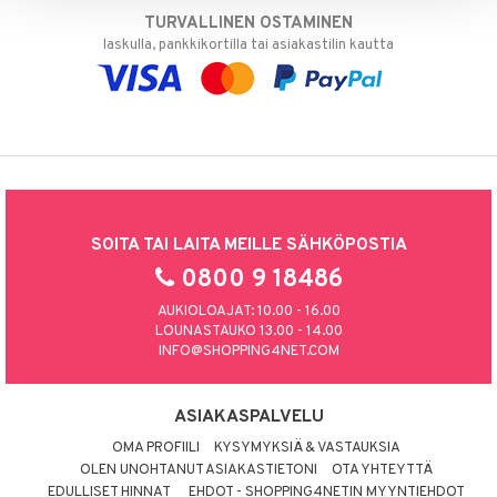
TURVALLINEN OSTAMINEN
laskulla, pankkikortilla tai asiakastilin kautta
SOITA TAI LAITA MEILLE SÄHKÖPOSTIA
0800 9 18486
AUKIOLOAJAT: 10.00 - 16.00
LOUNASTAUKO 13.00 - 14.00
INFO@SHOPPING4NET.COM
ASIAKASPALVELU
OMA PROFIILI
KYSYMYKSIÄ & VASTAUKSIA
OLEN UNOHTANUT ASIAKASTIETONI
OTA YHTEYTTÄ
EDULLISET HINNAT
EHDOT - SHOPPING4NETIN MYYNTIEHDOT