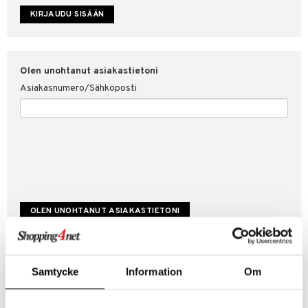
etojen suojaus
ksi
4net
Olen unohtanut asiakastietoni
Asiakasnumero/Sähköposti
Luo uusi asiakas
Samtycke
Information
Om
Hyviä tarjouksia
Laskutustiedot
Tilauksen tila & historiikki