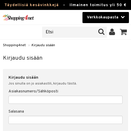
Täydellisiä kesävinkkejä
-
Ilmainen toimitus yli 50 €
Verkkokaupasta
JAT
Kauneudenhoito
UOTTEITA
Piilolinssit
Shopping4net
»
Kirjaudu sisään
u sisään
Luontaistuotteet
siakas
Kirjaudu sisään
Apteekki
nohtanut asiakastietoni
Kirjaudu sisään
Fitness
spalvelu
Jos sinulla on jo asiakastili, kirjaudu tästä.
Koti & Sisustus
Asiakasnumero/Sähköposti
ksiä & vastauksia
 hinnat
Lelut, Lapsi & Vauva
Salasana
Shopping4netin myyntiehdot
Tuotemerkkejä
Kampanjat