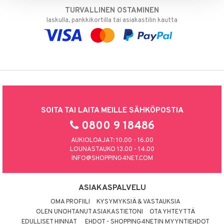
TURVALLINEN OSTAMINEN
laskulla, pankkikortilla tai asiakastilin kautta
SOITA TAI LAITA MEILLE SÄHKÖPOSTIA
0800 9 18486
AUKIOLOAJAT: 10.00 - 16.00
LOUNASTAUKO 13.00 - 14.00
INFO@SHOPPING4NET.COM
ASIAKASPALVELU
OMA PROFIILI
KYSYMYKSIÄ & VASTAUKSIA
OLEN UNOHTANUT ASIAKASTIETONI
OTA YHTEYTTÄ
EDULLISET HINNAT
EHDOT - SHOPPING4NETIN MYYNTIEHDOT