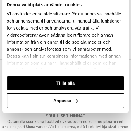
Denna webbplats använder cookies
Kestotilaus
Pidä tuotteita silmällä
Vi använder enhetsidentifierare för att anpassa innehållet
Arvostele tuotteita
Toivelistat
och annonserna till användarna, tillhandahålla funktioner
för sociala medier och analysera vår trafik. Vi
vidarebefordrar även sådana identifierare och annan
information från din enhet till de sociala medier och
LUO ASIAKAS
annons- och analysföretag som vi samarbetar med.
Dessa kan i sin tur kombinera informationen med annan
information som du har tillhandahållit eller som de har
samlat in när du har använt deras tjänster. Du godkänner
ILMAINEN TOIMITUS YLI 50 €
våra cookies vid fortsatt användande av vår webbplats.
Aina maksuton vaihtoehto, huolimatta siitä ostatko yksittäisen
Tillåt alla
tuotteen tai koko tilauksellesi joka ylittää 50 €.
NOPEAT TOIMITUKSET
Anpassa
Ennen kello 13.00 tehdyt tilaukset lähetetään normaalisti samana
päivänä
EDULLISET HINNAT
Ostamalla suuria eriä tuotteita varastoomme voimme pitää hinnat
alhaisina juuri Sinua varten! Voit olla varma, että teet löytöjä sivuillamme.