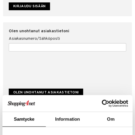
etojen suojaus
ksi
4net
Olen unohtanut asiakastietoni
Asiakasnumero/Sähköposti
Luo uusi asiakas
Samtycke
Information
Om
Hyviä tarjouksia
Laskutustiedot
Tilauksen tila & historiikki