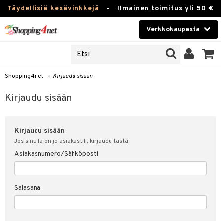
Täydellisiä kesävinkkejä
-
Ilmainen toimitus yli 50 €
Verkkokaupasta
JAT
Kauneudenhoito
UOTTEITA
Piilolinssit
Shopping4net
»
Kirjaudu sisään
u sisään
Luontaistuotteet
siakas
Kirjaudu sisään
Apteekki
nohtanut asiakastietoni
Kirjaudu sisään
Fitness
spalvelu
Jos sinulla on jo asiakastili, kirjaudu tästä.
Koti & Sisustus
Asiakasnumero/Sähköposti
ksiä & vastauksia
 hinnat
Lelut, Lapsi & Vauva
Salasana
Shopping4netin myyntiehdot
Tuotemerkkejä
Kampanjat