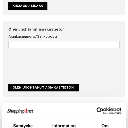
etojen suojaus
ksi
4net
Olen unohtanut asiakastietoni
Asiakasnumero/Sähköposti
Luo uusi asiakas
Hyviä tarjouksia
Laskutustiedot
Samtycke
Information
Om
Tilauksen tila & historiikki