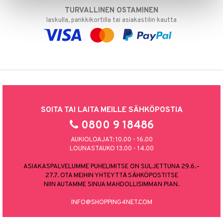
TURVALLINEN OSTAMINEN
laskulla, pankkikortilla tai asiakastilin kautta
SOITA TAI LAITA MEILLE SÄHKÖPOSTIA
0800 9 18486
AUKIOLOAJAT: 10.00 - 16.00
LOUNASTAUKO 13.00 - 14.00
ASIAKASPALVELUMME PUHELIMITSE ON SULJETTUNA 29.6.–
27.7. OTA MEIHIN YHTEYTTÄ SÄHKÖPOSTITSE
NIIN AUTAMME SINUA MAHDOLLISIMMAN PIAN.
INFO@SHOPPING4NET.COM