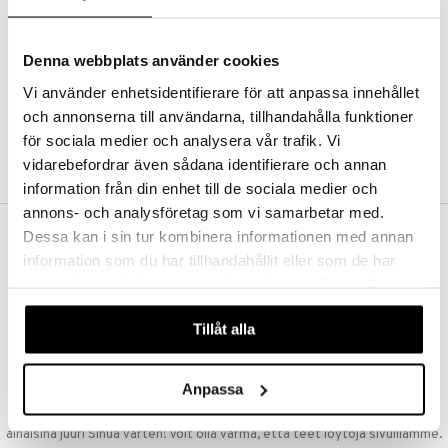
Kestotilaus
Pidä tuotteita silmällä
Arvostele tuotteita
Denna webbplats använder cookies
Toivelistat
Vi använder enhetsidentifierare för att anpassa innehållet
och annonserna till användarna, tillhandahålla funktioner
för sociala medier och analysera vår trafik. Vi
LUO ASIAKAS
vidarebefordrar även sådana identifierare och annan
information från din enhet till de sociala medier och
annons- och analysföretag som vi samarbetar med.
Dessa kan i sin tur kombinera informationen med annan
ILMAINEN TOIMITUS YLI 50 €
information som du har tillhandahållit eller som de har
Aina maksuton vaihtoehto, huolimatta siitä ostatko yksittäisen
samlat in när du har använt deras tjänster. Du godkänner
tuotteen tai koko tilauksellesi joka ylittää 50 €.
våra cookies vid fortsatt användande av vår webbplats.
NOPEAT TOIMITUKSET
Tillåt alla
Ennen kello 13.00 tehdyt tilaukset lähetetään normaalisti samana
päivänä
Anpassa
EDULLISET HINNAT
Ostamalla suuria eriä tuotteita varastoomme voimme pitää hinnat
alhaisina juuri Sinua varten! Voit olla varma, että teet löytöjä sivuillamme.