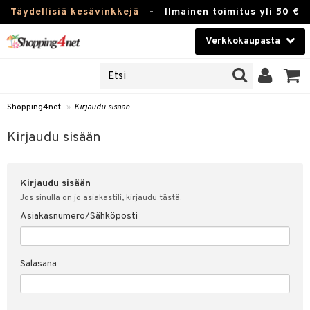
Täydellisiä kesävinkkejä
-
Ilmainen toimitus yli 50 €
Verkkokaupasta
JAT
Kauneudenhoito
UOTTEITA
Piilolinssit
Shopping4net
»
Kirjaudu sisään
u sisään
Luontaistuotteet
siakas
Kirjaudu sisään
Apteekki
nohtanut asiakastietoni
Kirjaudu sisään
Fitness
spalvelu
Jos sinulla on jo asiakastili, kirjaudu tästä.
Koti & Sisustus
Asiakasnumero/Sähköposti
ksiä & vastauksia
 hinnat
Lelut, Lapsi & Vauva
Salasana
Shopping4netin myyntiehdot
Tuotemerkkejä
Kampanjat