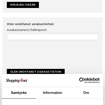
etojen suojaus
ksi
4net
Olen unohtanut asiakastietoni
Asiakasnumero/Sähköposti
Luo uusi asiakas
Samtycke
Information
Om
Hyviä tarjouksia
Laskutustiedot
Tilauksen tila & historiikki