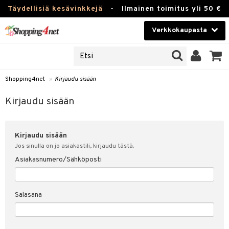
Täydellisiä kesävinkkejä
-
Ilmainen toimitus yli 50 €
Verkkokaupasta
JAT
Kauneudenhoito
UOTTEITA
Piilolinssit
Shopping4net
»
Kirjaudu sisään
u sisään
Luontaistuotteet
siakas
Kirjaudu sisään
Apteekki
nohtanut asiakastietoni
Kirjaudu sisään
Fitness
spalvelu
Jos sinulla on jo asiakastili, kirjaudu tästä.
Koti & Sisustus
Asiakasnumero/Sähköposti
ksiä & vastauksia
 hinnat
Lelut, Lapsi & Vauva
Salasana
Shopping4netin myyntiehdot
Tuotemerkkejä
Kampanjat