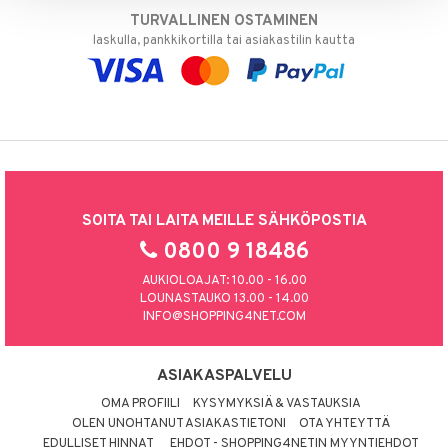
TURVALLINEN OSTAMINEN
laskulla, pankkikortilla tai asiakastilin kautta
SOITA TAI LAITA MEILLE SÄHKÖPOSTIA
0800 9 18486
AUKIOLOAJAT: 10.00 - 16.00
LOUNASTAUKO 13.00 - 14.00
INFO@SHOPPING4NET.COM
ASIAKASPALVELU
OMA PROFIILI
KYSYMYKSIÄ & VASTAUKSIA
OLEN UNOHTANUT ASIAKASTIETONI
OTA YHTEYTTÄ
EDULLISET HINNAT
EHDOT - SHOPPING4NETIN MYYNTIEHDOT