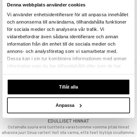
Denna webbplats använder cookies
Kestotilaus
Pidä tuotteita silmällä
Vi använder enhetsidentifierare för att anpassa innehållet
Arvostele tuotteita
Toivelistat
och annonserna till användarna, tillhandahålla funktioner
för sociala medier och analysera vår trafik. Vi
vidarebefordrar även sådana identifierare och annan
information från din enhet till de sociala medier och
LUO ASIAKAS
annons- och analysföretag som vi samarbetar med.
Dessa kan i sin tur kombinera informationen med annan
information som du har tillhandahållit eller som de har
samlat in när du har använt deras tjänster. Du godkänner
ILMAINEN TOIMITUS YLI 50 €
våra cookies vid fortsatt användande av vår webbplats.
Aina maksuton vaihtoehto, huolimatta siitä ostatko yksittäisen
Tillåt alla
tuotteen tai koko tilauksellesi joka ylittää 50 €.
NOPEAT TOIMITUKSET
Anpassa
Ennen kello 13.00 tehdyt tilaukset lähetetään normaalisti samana
päivänä
EDULLISET HINNAT
Ostamalla suuria eriä tuotteita varastoomme voimme pitää hinnat
alhaisina juuri Sinua varten! Voit olla varma, että teet löytöjä sivuillamme.