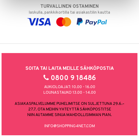
TURVALLINEN OSTAMINEN
laskulla, pankkikortilla tai asiakastilin kautta
SOITA TAI LAITA MEILLE SÄHKÖPOSTIA
0800 9 18486
AUKIOLOAJAT: 10.00 - 16.00
LOUNASTAUKO 13.00 - 14.00
ASIAKASPALVELUMME PUHELIMITSE ON SULJETTUNA 29.6.–
27.7. OTA MEIHIN YHTEYTTÄ SÄHKÖPOSTITSE
NIIN AUTAMME SINUA MAHDOLLISIMMAN PIAN.
INFO@SHOPPING4NET.COM