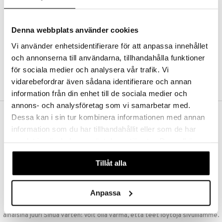
Kestotilaus
Pidä tuotteita silmällä
Arvostele tuotteita
Denna webbplats använder cookies
Toivelistat
Vi använder enhetsidentifierare för att anpassa innehållet
och annonserna till användarna, tillhandahålla funktioner
för sociala medier och analysera vår trafik. Vi
LUO ASIAKAS
vidarebefordrar även sådana identifierare och annan
information från din enhet till de sociala medier och
annons- och analysföretag som vi samarbetar med.
Dessa kan i sin tur kombinera informationen med annan
ILMAINEN TOIMITUS YLI 50 €
information som du har tillhandahållit eller som de har
Aina maksuton vaihtoehto, huolimatta siitä ostatko yksittäisen
samlat in när du har använt deras tjänster. Du godkänner
tuotteen tai koko tilauksellesi joka ylittää 50 €.
våra cookies vid fortsatt användande av vår webbplats.
NOPEAT TOIMITUKSET
Tillåt alla
Ennen kello 13.00 tehdyt tilaukset lähetetään normaalisti samana
päivänä
Anpassa
EDULLISET HINNAT
Ostamalla suuria eriä tuotteita varastoomme voimme pitää hinnat
alhaisina juuri Sinua varten! Voit olla varma, että teet löytöjä sivuillamme.