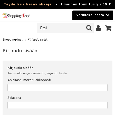
Täydellisiä kesävinkkejä
-
Ilmainen toimitus yli 50 €
Verkkokaupasta
JAT
Kauneudenhoito
UOTTEITA
Piilolinssit
Shopping4net
»
Kirjaudu sisään
u sisään
Luontaistuotteet
siakas
Kirjaudu sisään
Apteekki
nohtanut asiakastietoni
Kirjaudu sisään
Fitness
spalvelu
Jos sinulla on jo asiakastili, kirjaudu tästä.
Koti & Sisustus
Asiakasnumero/Sähköposti
ksiä & vastauksia
 hinnat
Lelut, Lapsi & Vauva
Salasana
Shopping4netin myyntiehdot
Tuotemerkkejä
Kampanjat