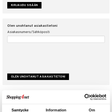
etojen suojaus
ksi
4net
Olen unohtanut asiakastietoni
Asiakasnumero/Sähköposti
Luo uusi asiakas
Hyviä tarjouksia
Laskutustiedot
Samtycke
Information
Om
Tilauksen tila & historiikki