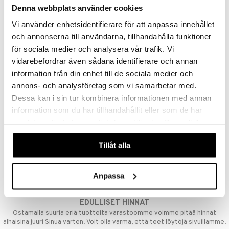
Denna webbplats använder cookies
Kestotilaus
Pidä tuotteita silmällä
Vi använder enhetsidentifierare för att anpassa innehållet
Arvostele tuotteita
Toivelistat
och annonserna till användarna, tillhandahålla funktioner
för sociala medier och analysera vår trafik. Vi
vidarebefordrar även sådana identifierare och annan
information från din enhet till de sociala medier och
LUO ASIAKAS
annons- och analysföretag som vi samarbetar med.
Dessa kan i sin tur kombinera informationen med annan
information som du har tillhandahållit eller som de har
samlat in när du har använt deras tjänster. Du godkänner
ILMAINEN TOIMITUS YLI 50 €
våra cookies vid fortsatt användande av vår webbplats.
Aina maksuton vaihtoehto, huolimatta siitä ostatko yksittäisen
Tillåt alla
tuotteen tai koko tilauksellesi joka ylittää 50 €.
NOPEAT TOIMITUKSET
Anpassa
Ennen kello 13.00 tehdyt tilaukset lähetetään normaalisti samana
päivänä
EDULLISET HINNAT
Ostamalla suuria eriä tuotteita varastoomme voimme pitää hinnat
alhaisina juuri Sinua varten! Voit olla varma, että teet löytöjä sivuillamme.