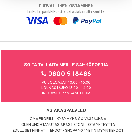
TURVALLINEN OSTAMINEN
laskulla, pankkikortilla tai asiakastilin kautta
SOITA TAI LAITA MEILLE SÄHKÖPOSTIA
0800 9 18486
AUKIOLOAJAT: 10.00 - 16.00
LOUNASTAUKO 13.00 - 14.00
INFO@SHOPPING4NET.COM
ASIAKASPALVELU
OMA PROFIILI
KYSYMYKSIÄ & VASTAUKSIA
OLEN UNOHTANUT ASIAKASTIETONI
OTA YHTEYTTÄ
EDULLISET HINNAT
EHDOT - SHOPPING4NETIN MYYNTIEHDOT