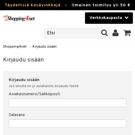
Täydellisiä kesävinkkejä
-
Ilmainen toimitus yli 50 €
Verkkokaupasta
JAT
Kauneudenhoito
UOTTEITA
Piilolinssit
Shopping4net
»
Kirjaudu sisään
u sisään
Luontaistuotteet
siakas
Kirjaudu sisään
Apteekki
nohtanut asiakastietoni
Kirjaudu sisään
Fitness
spalvelu
Jos sinulla on jo asiakastili, kirjaudu tästä.
Koti & Sisustus
Asiakasnumero/Sähköposti
ksiä & vastauksia
 hinnat
Lelut, Lapsi & Vauva
Salasana
Shopping4netin myyntiehdot
Tuotemerkkejä
Kampanjat