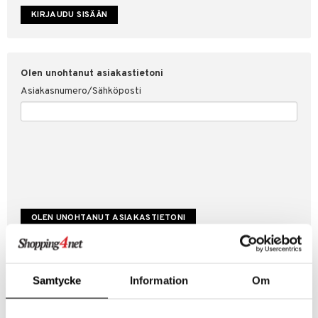
etojen suojaus
ksi
4net
Olen unohtanut asiakastietoni
Asiakasnumero/Sähköposti
Luo uusi asiakas
Samtycke
Information
Om
Hyviä tarjouksia
Laskutustiedot
Tilauksen tila & historiikki