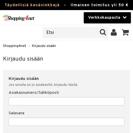
Täydellisiä kesävinkkejä
-
Ilmainen toimitus yli 50 €
Verkkokaupasta
JAT
Kauneudenhoito
UOTTEITA
Piilolinssit
Shopping4net
»
Kirjaudu sisään
u sisään
Luontaistuotteet
siakas
Kirjaudu sisään
Apteekki
nohtanut asiakastietoni
Kirjaudu sisään
Fitness
spalvelu
Jos sinulla on jo asiakastili, kirjaudu tästä.
Koti & Sisustus
Asiakasnumero/Sähköposti
ksiä & vastauksia
 hinnat
Lelut, Lapsi & Vauva
Salasana
Shopping4netin myyntiehdot
Tuotemerkkejä
Kampanjat