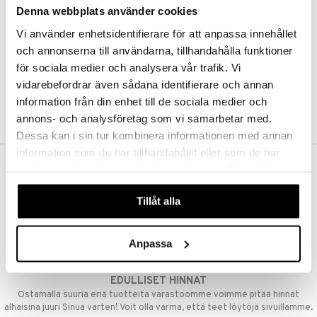
Denna webbplats använder cookies
Kestotilaus
Pidä tuotteita silmällä
Vi använder enhetsidentifierare för att anpassa innehållet
Arvostele tuotteita
Toivelistat
och annonserna till användarna, tillhandahålla funktioner
för sociala medier och analysera vår trafik. Vi
vidarebefordrar även sådana identifierare och annan
information från din enhet till de sociala medier och
LUO ASIAKAS
annons- och analysföretag som vi samarbetar med.
Dessa kan i sin tur kombinera informationen med annan
information som du har tillhandahållit eller som de har
samlat in när du har använt deras tjänster. Du godkänner
ILMAINEN TOIMITUS YLI 50 €
våra cookies vid fortsatt användande av vår webbplats.
Aina maksuton vaihtoehto, huolimatta siitä ostatko yksittäisen
Tillåt alla
tuotteen tai koko tilauksellesi joka ylittää 50 €.
NOPEAT TOIMITUKSET
Anpassa
Ennen kello 13.00 tehdyt tilaukset lähetetään normaalisti samana
päivänä
EDULLISET HINNAT
Ostamalla suuria eriä tuotteita varastoomme voimme pitää hinnat
alhaisina juuri Sinua varten! Voit olla varma, että teet löytöjä sivuillamme.