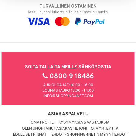
TURVALLINEN OSTAMINEN
laskulla, pankkikortilla tai asiakastilin kautta
SOITA TAI LAITA MEILLE SÄHKÖPOSTIA
0800 9 18486
AUKIOLOAJAT: 10.00 - 16.00
LOUNASTAUKO 13.00 - 14.00
INFO@SHOPPING4NET.COM
ASIAKASPALVELU
OMA PROFIILI
KYSYMYKSIÄ & VASTAUKSIA
OLEN UNOHTANUT ASIAKASTIETONI
OTA YHTEYTTÄ
EDULLISET HINNAT
EHDOT - SHOPPING4NETIN MYYNTIEHDOT