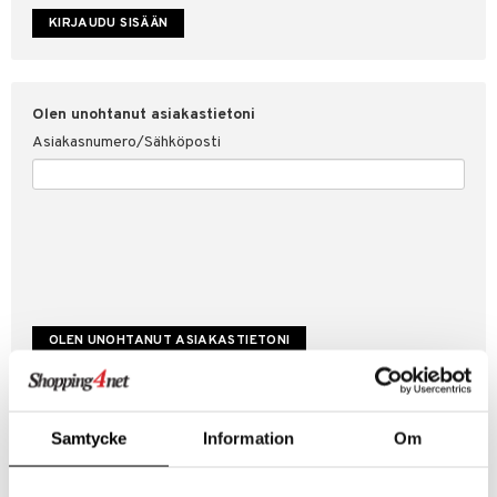
etojen suojaus
ksi
4net
Olen unohtanut asiakastietoni
Asiakasnumero/Sähköposti
Luo uusi asiakas
Samtycke
Information
Om
Hyviä tarjouksia
Laskutustiedot
Tilauksen tila & historiikki