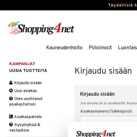
Täydellisiä 
Kauneudenhoito
Piilolinssit
Luontai
KAMPANJAT
Kirjaudu sisään
UUSIA TUOTTEITA
Kirjaudu sisään
Uusi asiakas
Kirjaudu sisään
Olen unohtanut
Jos sinulla on jo asiakastili, kirja
asiakastietoni
Asiakasnumero/Sähköposti
Asiakaspalvelu
Kysymyksiä &
vastauksia
Salasana