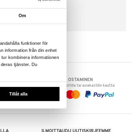
Om
LUO ASIAKAS
andahålla funktioner för
n information från din enhet
 tur kombinera informationen
 deras tjänster. Du
TURVALLINEN OSTAMINEN
varastoomme
laskulla, pankkikortilla tai asiakastilin kautta
 Sinua varten!
Tillåt alla
sivuillamme.
ILLA
ILMOITTAUDU UUTISKIRJEEMME