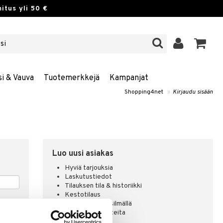
itus yli 50 €
si & Vauva
Tuotemerkkejä
Kampanjat
Shopping4net
»
Kirjaudu sisään
Luo uusi asiakas
Hyviä tarjouksia
Laskutustiedot
Tilauksen tila & historiikki
Kestotilaus
Pidä tuotteita silmällä
Arvostele tuotteita
Toivelistat