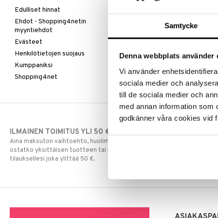
Edulliset hinnat
Ehdot - Shopping4netin
Samtycke
myyntiehdot
Evästeet
Henkilötietojen suojaus
Denna webbplats använder 
Kumppaniksi
Vi använder enhetsidentifierar
Shopping4net
sociala medier och analysera 
till de sociala medier och a
med annan information som du 
godkänner våra cookies vid f
ILMAINEN TOIMITUS YLI 50 €
NOPEAT TOI
Aina maksuton vaihtoehto, huolimatta siitä
Ennen kello 13.
ostatko yksittäisen tuotteen tai koko
normaalisti sa
tilauksellesi joka ylittää 50 €.
ASIAKASPA