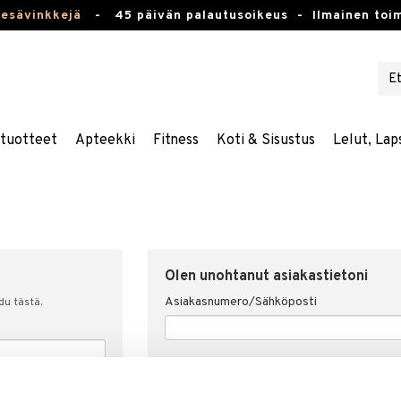
kesävinkkejä
-
45 päivän palautusoikeus -
Ilmainen toim
stuotteet
Apteekki
Fitness
Koti & Sisustus
Lelut, Lap
Olen unohtanut asiakastietoni
Asiakasnumero/Sähköposti
udu tästä.