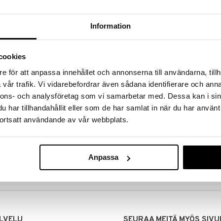
Information
cookies
e för att anpassa innehållet och annonserna till användarna, tillh
vår trafik. Vi vidarebefordrar även sådana identifierare och anna
nnons- och analysföretag som vi samarbetar med. Dessa kan i sin
har tillhandahållit eller som de har samlat in när du har använt
ortsatt användande av vår webbplats.
MITUKSET
EDULLISET HINNAT
00 tehdyt tilaukset lähetetään
Ostamalla suuria eriä tuotteita 
mana päivänä
voimme pitää hinnat alhaisina juuri
Anpassa
Voit olla varma, että teet löytöjä 
LVELU
SEURAA MEITÄ MYÖS SIVU