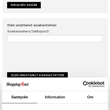
etojen suojaus
ksi
4net
Olen unohtanut asiakastietoni
Asiakasnumero/Sähköposti
Luo uusi asiakas
Samtycke
Information
Om
Hyviä tarjouksia
Laskutustiedot
Tilauksen tila & historiikki