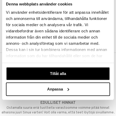
Denna webbplats använder cookies
Kestotilaus
Pidä tuotteita silmällä
Vi använder enhetsidentifierare för att anpassa innehållet
Arvostele tuotteita
Toivelistat
och annonserna till användarna, tillhandahålla funktioner
för sociala medier och analysera vår trafik. Vi
vidarebefordrar även sådana identifierare och annan
information från din enhet till de sociala medier och
LUO ASIAKAS
annons- och analysföretag som vi samarbetar med.
Dessa kan i sin tur kombinera informationen med annan
information som du har tillhandahållit eller som de har
samlat in när du har använt deras tjänster. Du godkänner
ILMAINEN TOIMITUS YLI 50 €
våra cookies vid fortsatt användande av vår webbplats.
Aina maksuton vaihtoehto, huolimatta siitä ostatko yksittäisen
Tillåt alla
tuotteen tai koko tilauksellesi joka ylittää 50 €.
NOPEAT TOIMITUKSET
Anpassa
Ennen kello 13.00 tehdyt tilaukset lähetetään normaalisti samana
päivänä
EDULLISET HINNAT
Ostamalla suuria eriä tuotteita varastoomme voimme pitää hinnat
alhaisina juuri Sinua varten! Voit olla varma, että teet löytöjä sivuillamme.