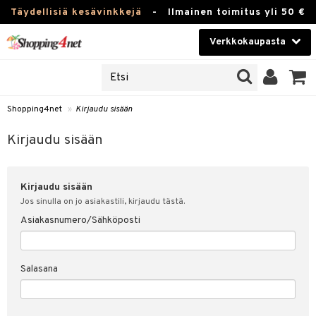
Täydellisiä kesävinkkejä
-
Ilmainen toimitus yli 50 €
Verkkokaupasta
JAT
Kauneudenhoito
UOTTEITA
Piilolinssit
Shopping4net
»
Kirjaudu sisään
u sisään
Luontaistuotteet
siakas
Kirjaudu sisään
Apteekki
nohtanut asiakastietoni
Kirjaudu sisään
Fitness
spalvelu
Jos sinulla on jo asiakastili, kirjaudu tästä.
Koti & Sisustus
Asiakasnumero/Sähköposti
ksiä & vastauksia
 hinnat
Lelut, Lapsi & Vauva
Salasana
Shopping4netin myyntiehdot
Tuotemerkkejä
Kampanjat