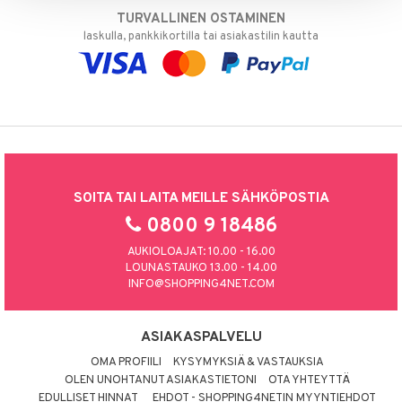
TURVALLINEN OSTAMINEN
laskulla, pankkikortilla tai asiakastilin kautta
SOITA TAI LAITA MEILLE SÄHKÖPOSTIA
0800 9 18486
AUKIOLOAJAT: 10.00 - 16.00
LOUNASTAUKO 13.00 - 14.00
INFO@SHOPPING4NET.COM
ASIAKASPALVELU
OMA PROFIILI
KYSYMYKSIÄ & VASTAUKSIA
OLEN UNOHTANUT ASIAKASTIETONI
OTA YHTEYTTÄ
EDULLISET HINNAT
EHDOT - SHOPPING4NETIN MYYNTIEHDOT