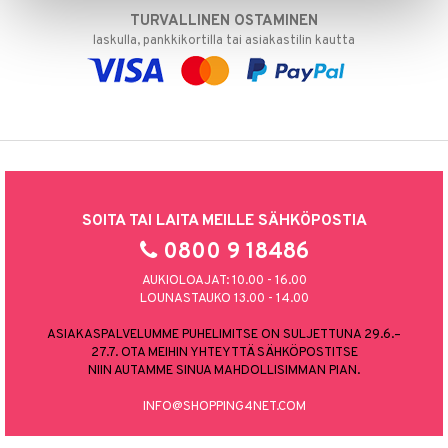
TURVALLINEN OSTAMINEN
laskulla, pankkikortilla tai asiakastilin kautta
SOITA TAI LAITA MEILLE SÄHKÖPOSTIA
0800 9 18486
AUKIOLOAJAT: 10.00 - 16.00
LOUNASTAUKO 13.00 - 14.00
ASIAKASPALVELUMME PUHELIMITSE ON SULJETTUNA 29.6.–
27.7. OTA MEIHIN YHTEYTTÄ SÄHKÖPOSTITSE
NIIN AUTAMME SINUA MAHDOLLISIMMAN PIAN.
INFO@SHOPPING4NET.COM