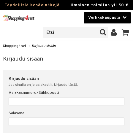
Täydellisiä kesävinkkejä
-
Ilmainen toimitus yli 50 €
Verkkokaupasta
JAT
Kauneudenhoito
UOTTEITA
Piilolinssit
Shopping4net
»
Kirjaudu sisään
u sisään
Luontaistuotteet
siakas
Kirjaudu sisään
Apteekki
nohtanut asiakastietoni
Kirjaudu sisään
Fitness
spalvelu
Jos sinulla on jo asiakastili, kirjaudu tästä.
Koti & Sisustus
Asiakasnumero/Sähköposti
ksiä & vastauksia
 hinnat
Lelut, Lapsi & Vauva
Salasana
Shopping4netin myyntiehdot
Tuotemerkkejä
Kampanjat