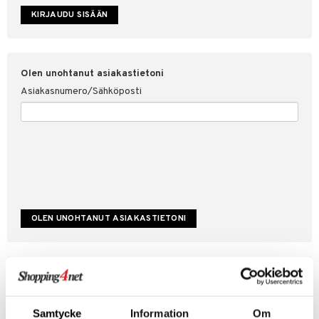
etojen suojaus
ksi
4net
Olen unohtanut asiakastietoni
Asiakasnumero/Sähköposti
Luo uusi asiakas
Hyviä tarjouksia
Laskutustiedot
Samtycke
Information
Om
Tilauksen tila & historiikki