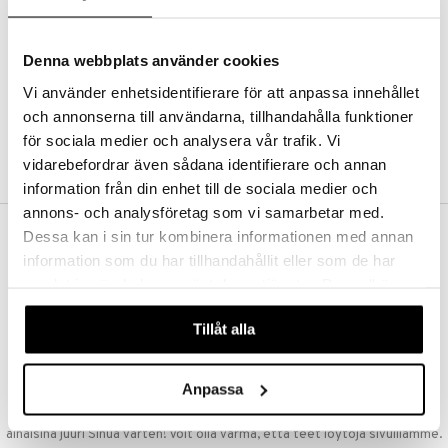
Kestotilaus
Pidä tuotteita silmällä
Arvostele tuotteita
Denna webbplats använder cookies
Toivelistat
Vi använder enhetsidentifierare för att anpassa innehållet
och annonserna till användarna, tillhandahålla funktioner
för sociala medier och analysera vår trafik. Vi
LUO ASIAKAS
vidarebefordrar även sådana identifierare och annan
information från din enhet till de sociala medier och
annons- och analysföretag som vi samarbetar med.
Dessa kan i sin tur kombinera informationen med annan
ILMAINEN TOIMITUS YLI 50 €
information som du har tillhandahållit eller som de har
Aina maksuton vaihtoehto, huolimatta siitä ostatko yksittäisen
samlat in när du har använt deras tjänster. Du godkänner
tuotteen tai koko tilauksellesi joka ylittää 50 €.
våra cookies vid fortsatt användande av vår webbplats.
NOPEAT TOIMITUKSET
Tillåt alla
Ennen kello 13.00 tehdyt tilaukset lähetetään normaalisti samana
päivänä
Anpassa
EDULLISET HINNAT
Ostamalla suuria eriä tuotteita varastoomme voimme pitää hinnat
alhaisina juuri Sinua varten! Voit olla varma, että teet löytöjä sivuillamme.