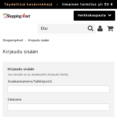
Täydellisiä kesävinkkejä
-
Ilmainen toimitus yli 50 €
Verkkokaupasta
JAT
Kauneudenhoito
UOTTEITA
Piilolinssit
Shopping4net
»
Kirjaudu sisään
u sisään
Luontaistuotteet
siakas
Kirjaudu sisään
Apteekki
nohtanut asiakastietoni
Kirjaudu sisään
Fitness
spalvelu
Jos sinulla on jo asiakastili, kirjaudu tästä.
Koti & Sisustus
Asiakasnumero/Sähköposti
ksiä & vastauksia
 hinnat
Lelut, Lapsi & Vauva
Salasana
Shopping4netin myyntiehdot
Tuotemerkkejä
Kampanjat