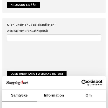
etojen suojaus
ksi
4net
Olen unohtanut asiakastietoni
Asiakasnumero/Sähköposti
Luo uusi asiakas
Samtycke
Information
Om
Hyviä tarjouksia
Laskutustiedot
Tilauksen tila & historiikki