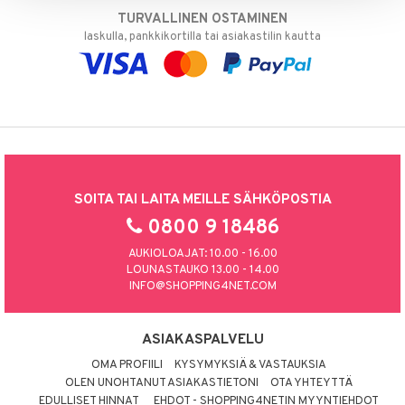
TURVALLINEN OSTAMINEN
laskulla, pankkikortilla tai asiakastilin kautta
SOITA TAI LAITA MEILLE SÄHKÖPOSTIA
0800 9 18486
AUKIOLOAJAT: 10.00 - 16.00
LOUNASTAUKO 13.00 - 14.00
INFO@SHOPPING4NET.COM
ASIAKASPALVELU
OMA PROFIILI
KYSYMYKSIÄ & VASTAUKSIA
OLEN UNOHTANUT ASIAKASTIETONI
OTA YHTEYTTÄ
EDULLISET HINNAT
EHDOT - SHOPPING4NETIN MYYNTIEHDOT