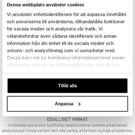
Denna webbplats använder cookies
Kestotilaus
Pidä tuotteita silmällä
Vi använder enhetsidentifierare för att anpassa innehållet
Arvostele tuotteita
Toivelistat
och annonserna till användarna, tillhandahålla funktioner
för sociala medier och analysera vår trafik. Vi
vidarebefordrar även sådana identifierare och annan
information från din enhet till de sociala medier och
LUO ASIAKAS
annons- och analysföretag som vi samarbetar med.
Dessa kan i sin tur kombinera informationen med annan
information som du har tillhandahållit eller som de har
samlat in när du har använt deras tjänster. Du godkänner
ILMAINEN TOIMITUS YLI 50 €
våra cookies vid fortsatt användande av vår webbplats.
Aina maksuton vaihtoehto, huolimatta siitä ostatko yksittäisen
Tillåt alla
tuotteen tai koko tilauksellesi joka ylittää 50 €.
NOPEAT TOIMITUKSET
Anpassa
Ennen kello 13.00 tehdyt tilaukset lähetetään normaalisti samana
päivänä
EDULLISET HINNAT
Ostamalla suuria eriä tuotteita varastoomme voimme pitää hinnat
alhaisina juuri Sinua varten! Voit olla varma, että teet löytöjä sivuillamme.