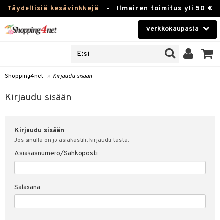
Täydellisiä kesävinkkejä
-
Ilmainen toimitus yli 50 €
Verkkokaupasta
JAT
Kauneudenhoito
UOTTEITA
Piilolinssit
Shopping4net
»
Kirjaudu sisään
u sisään
Luontaistuotteet
siakas
Kirjaudu sisään
Apteekki
nohtanut asiakastietoni
Kirjaudu sisään
Fitness
spalvelu
Jos sinulla on jo asiakastili, kirjaudu tästä.
Koti & Sisustus
Asiakasnumero/Sähköposti
ksiä & vastauksia
 hinnat
Lelut, Lapsi & Vauva
Salasana
Shopping4netin myyntiehdot
Tuotemerkkejä
Kampanjat