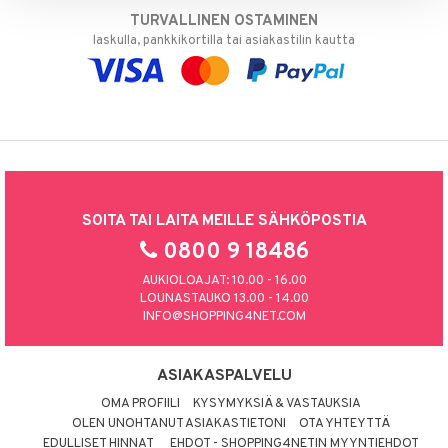
TURVALLINEN OSTAMINEN
laskulla, pankkikortilla tai asiakastilin kautta
SOITA TAI LAITA MEILLE SÄHKÖPOSTIA
0800 9 18486
AUKIOLOAJAT: 10.00 - 16.00
LOUNASTAUKO 13.00 - 14.00
INFO@SHOPPING4NET.COM
ASIAKASPALVELU
OMA PROFIILI
KYSYMYKSIÄ & VASTAUKSIA
OLEN UNOHTANUT ASIAKASTIETONI
OTA YHTEYTTÄ
EDULLISET HINNAT
EHDOT - SHOPPING4NETIN MYYNTIEHDOT