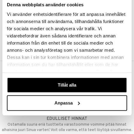
Denna webbplats använder cookies
Kestotilaus
Pidä tuotteita silmällä
Vi använder enhetsidentifierare för att anpassa innehållet
Arvostele tuotteita
Toivelistat
och annonserna till användarna, tillhandahålla funktioner
för sociala medier och analysera vår trafik. Vi
vidarebefordrar även sådana identifierare och annan
information från din enhet till de sociala medier och
LUO ASIAKAS
annons- och analysföretag som vi samarbetar med.
Dessa kan i sin tur kombinera informationen med annan
information som du har tillhandahållit eller som de har
samlat in när du har använt deras tjänster. Du godkänner
ILMAINEN TOIMITUS YLI 50 €
våra cookies vid fortsatt användande av vår webbplats.
Aina maksuton vaihtoehto, huolimatta siitä ostatko yksittäisen
Tillåt alla
tuotteen tai koko tilauksellesi joka ylittää 50 €.
NOPEAT TOIMITUKSET
Anpassa
Ennen kello 13.00 tehdyt tilaukset lähetetään normaalisti samana
päivänä
EDULLISET HINNAT
Ostamalla suuria eriä tuotteita varastoomme voimme pitää hinnat
alhaisina juuri Sinua varten! Voit olla varma, että teet löytöjä sivuillamme.