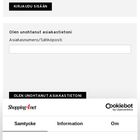
etojen suojaus
ksi
4net
Olen unohtanut asiakastietoni
Asiakasnumero/Sähköposti
Luo uusi asiakas
Samtycke
Information
Om
Hyviä tarjouksia
Laskutustiedot
Tilauksen tila & historiikki