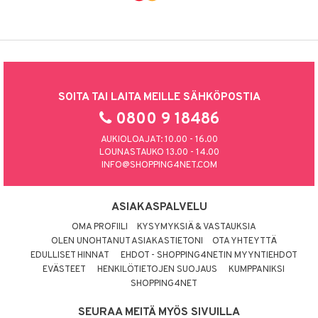
SOITA TAI LAITA MEILLE SÄHKÖPOSTIA
0800 9 18486
AUKIOLOAJAT: 10.00 - 16.00
LOUNASTAUKO 13.00 - 14.00
INFO@SHOPPING4NET.COM
ASIAKASPALVELU
OMA PROFIILI
KYSYMYKSIÄ & VASTAUKSIA
OLEN UNOHTANUT ASIAKASTIETONI
OTA YHTEYTTÄ
EDULLISET HINNAT
EHDOT - SHOPPING4NETIN MYYNTIEHDOT
EVÄSTEET
HENKILÖTIETOJEN SUOJAUS
KUMPPANIKSI
SHOPPING4NET
SEURAA MEITÄ MYÖS SIVUILLA