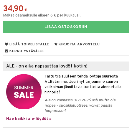
34,90
yt
ie
t
€
Maksa osamaksulla alkaen 6 € per kuukausi.
talon kuorinta
poltto
LISÄÄ OSTOSKORIIN
talovoiteet
pot
iot
rasvahapot
LISÄÄ TOIVELISTALLE
KIRJOITA ARVOSTELU
svahapot
i-intoleranssi
KERRO YSTÄVÄLLE
d
ALE - on aika napsauttaa löydöt kotiin!
verisuonet
ood
Tartu tilaisuuteen tehdä löytöjä suuresta
ALEstamme. Juuri nyt tarjoamme suuren
 terveydenhuoltoa
rolia alentavat
valikoiman jännittäviä tuotteita alennetuilla
hinnoilla!
uolisto
rasvahapot
ta
Ale on voimassa 31.8.2026 asti mutta ole
inen
hiuspuu
ostuttimet
uutta säätelevät
nopea - suosikkituotteesi voivat päästä
loppumaan!
t
riset rasvahapot
evitys
t
iini
Näe kaikki ale-löydöt »
 energiaa
nia vahvistavat
 & helpottava
 & K