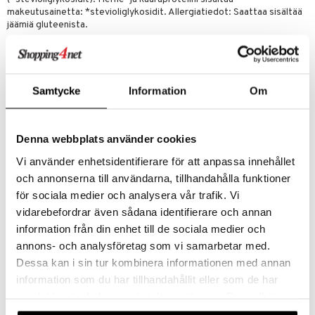
makeutusainetta: *stevioliglykosidit. Allergiatiedot: Saattaa sisältää
jäämiä gluteenista.
Suklaa: Ainesosat: Herneproteiini (EU), KAURAproteiini
(Ruotsalainen raaka-aine), rasvaton kaakaojauhe, aromit,
makeutusaine (*stevioliglykosidit). Herne- ja kauraproteiini sisältää
makeutusainetta: *stevioliglykosidit. Allergiatiedot: Saattaa sisältää
Samtycke
Information
Om
jäämiä gluteenista.
Vanilja: Ainesosat: Herneproteiini (EU), KAURAproteiini (Ruotsalainen
raaka-aine), vaniljan aromit, aromit, makeutusaine
Denna webbplats använder cookies
(*stevioliglykosidit). Herne- ja kauraproteiini sisältää
makeutusainetta: *stevioliglykosidit. Allergiatiedot: Saattaa sisältää
Vi använder enhetsidentifierare för att anpassa innehållet
jäämiä gluteenista.
och annonserna till användarna, tillhandahålla funktioner
Energia
för sociala medier och analysera vår trafik. Vi
Rasva 3 g, josta tyydyttynyttä rasvaa
vidarebefordrar även sådana identifierare och annan
Hiilihydraatti 6 g, josta sokereita
Kuitu 4 g
information från din enhet till de sociala medier och
Proteiini 85 g
annons- och analysföretag som vi samarbetar med.
Suola 0,2 g
Dessa kan i sin tur kombinera informationen med annan
information som du har tillhandahållit eller som de har
Tuotenumero
samlat in när du har använt deras tjänster. Du godkänner
FBYM2-G7-1000-HJ
våra cookies vid fortsatt användande av vår webbplats.