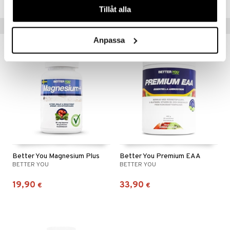
Tillåt alla
Vinkkejä sinulle
Anpassa
Better You Magnesium Plus
Better You Premium EAA
BETTER YOU
BETTER YOU
19,90
33,90
€
€