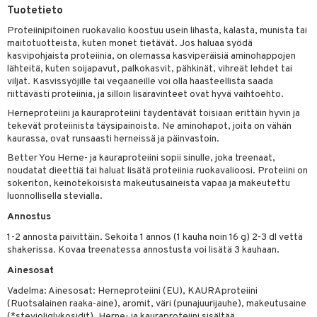
apia
tus
& nenä & kurkku
idantit
g
Tuotetieto
spalvelu
ulatus
iinit
Proteiinipitoinen ruokavalio koostuu usein lihasta, kalasta, munista tai
ksiä & vastauksia
maitotuotteista, kuten monet tietävät. Jos haluaa syödä
o
puli
iinit
kasvipohjaista proteiinia, on olemassa kasviperäisiä aminohappojen
tuotetta
lähteitä, kuten soijapavut, palkokasvit, pähkinät, vihreät lehdet tai
n
uuri
viljat. Kasvissyöjille tai vegaaneille voi olla haasteellista saada
 verkkokaupasta
riittävästi proteiinia, ja silloin lisäravinteet ovat hyvä vaihtoehto.
ndra
Herneproteiini ja kauraproteiini täydentävät toisiaan erittäin hyvin ja
tekevät proteiinista täysipainoista. Ne aminohapot, joita on vähän
neraalit
uskyky
kaurassa, ovat runsaasti herneissä ja päinvastoin.
Better You Herne- ja kauraproteiini sopii sinulle, joka treenaat,
noudatat dieettiä tai haluat lisätä proteiinia ruokavalioosi. Proteiini on
sokeriton, keinotekoisista makeutusaineista vapaa ja makeutettu
luonnollisella stevialla.
Annostus
1-2 annosta päivittäin. Sekoita 1 annos (1 kauha noin 16 g) 2-3 dl vettä
shakerissa. Kovaa treenatessa annostusta voi lisätä 3 kauhaan.
Ainesosat
Vadelma: Ainesosat: Herneproteiini (EU), KAURAproteiini
(Ruotsalainen raaka-aine), aromit, väri (punajuurijauhe), makeutusaine
(*stevioliglykosidit). Herne- ja kauraproteiini sisältää