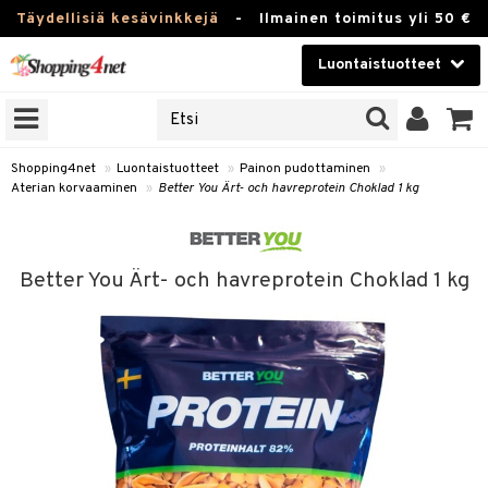
Täydellisiä kesävinkkejä
-
Ilmainen toimitus yli 50 €
Luontaistuotteet
ERKKEJÄ
Kauneudenhoito
JAT
UOTTEITA
Piilolinssit
Shopping4net
»
Luontaistuotteet
»
Painon pudottaminen
»
Aterian korvaaminen
»
Better You Ärt- och havreprotein Choklad 1 kg
Luontaistuotteet
silmät
Apteekki
suus
Better You Ärt- och havreprotein Choklad 1 kg
apot
Fitness
Koti & Sisustus
Lelut, Lapsi & Vauva
kkeet
Tuotemerkkejä
otteet
ät & pähkinät
Kampanjat
iho & kynnet
en