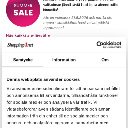
valikoiman jännittäviä tuotteita alennetuilla
umi
hinnoilla!
le
Ale on voimassa 31.8.2026 asti mutta ole
nopea - suosikkituotteesi voivat päästä
 Patrol
loppumaan!
Näe kaikki ale-löydöt »
pi Pitkätossu
sa Possu
Tuotetieto
 MASKS
Samtycke
Information
Om
Tämä tippumaton ja tuplasti vuototurvallinen eristetty pillimuki sopii
kaikenikäisille lapsille. Pillimukista on helppo juoda lapsen asennosta
kemon
riippumatta (istuen, nojaten tai sängyssä maaten). Astia on
ållan
vuotamaton sekä suljettuna että avattuna. Loistava liikkuvaan
Denna webbplats använder cookies
elämään lapsen kanssa mutta sopii myös korvaamaan juomapullon
er Mario
koulussa. Avataan ja suljetaan helposti myös ilman aikuisen valvontaa.
Vi använder enhetsidentifierare för att anpassa innehållet
Tilavuus
: 350ml.
och annonserna till användarna, tillhandahålla funktioner
ru & Pesonen
Mitat
: H. 12,9 cm. Halk. 7,3 cm.
för sociala medier och analysera vår trafik. Vi
Materiaali
: Elintarviketurvallinen ruostumaton teräs ja silikoni, ei
vidarebefordrar även sådana identifierare och annan
sisällä BPA- & BPS-yhdisteita, voidaan pestä astianpesukoneessa
(max 55 ?) Suositellaan käsinpesua. Ei sovellu mikroaaltouuniin.
information från din enhet till de sociala medier och
annons- och analysföretag som vi samarbetar med.