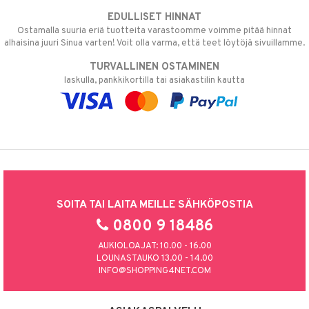
EDULLISET HINNAT
Ostamalla suuria eriä tuotteita varastoomme voimme pitää hinnat
alhaisina juuri Sinua varten! Voit olla varma, että teet löytöjä sivuillamme.
TURVALLINEN OSTAMINEN
laskulla, pankkikortilla tai asiakastilin kautta
SOITA TAI LAITA MEILLE SÄHKÖPOSTIA
0800 9 18486
AUKIOLOAJAT: 10.00 - 16.00
LOUNASTAUKO 13.00 - 14.00
INFO@SHOPPING4NET.COM