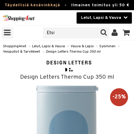
Täydellisiä kesävinkkejä
-
Ilmainen toimitus yli 50 €
Lelut, Lapsi & Vauva
ERKKEJÄ
Kauneudenhoito
JAT
UOTTEITA
Piilolinssit
Shopping4net
»
Lelut, Lapsi & Vauva
»
Vauva & Lapsi
»
Syöminen
»
Vesipullot & Tarvikkeet
»
Design Letters Thermo Cup 350 ml
Luontaistuotteet
u
Apteekki
lumateriaalit
Design Letters Thermo Cup 350 ml
atteet
lusetti
lukirjat
Fitness
pi
kirjat
t
Koti & Sisustus
-25%
gingsit
ut
rvikkeet
rjat
atteet & Sukat
lelut
Lelut, Lapsi & Vauva
luvaha
pelit
vot
Tuotemerkkejä
oradat
ja maalaa
et
t
alaa
Kampanjat
ot
 Real
Lapsi
otteet
it
lentereita
alaa
elit