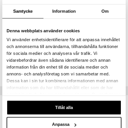
Design Letters Mini Suosikkikulhoissa on ihanat värit, ne on
valmistettu kestävästä tritaanista ja ne voi lämmittää mikrossa ja
Samtycke
Information
Om
pestä astianpesukoneessa. Täytä kulho hedelmillä, marjoilla,
snackseilla tai muulla syätävällä lapselle.
Yhdistä kulho muihin Mini-sarjan tuotteisiin, niitä on useissa kauniissa
Denna webbplats använder cookies
väreissä, sekä mukeina että kulhoina.
Vi använder enhetsidentifierare för att anpassa innehållet
Muuta
och annonserna till användarna, tillhandahålla funktioner
Materiaali: Tritaani, ei sisällä BPA-yhdisteitä.
för sociala medier och analysera vår trafik. Vi
vidarebefordrar även sådana identifierare och annan
Tuotenumero
information från din enhet till de sociala medier och
TDE70-1-ZK
annons- och analysföretag som vi samarbetar med.
Dessa kan i sin tur kombinera informationen med annan
information som du har tillhandahållit eller som de har
Suositut tuotteet
samlat in när du har använt deras tjänster. Du godkänner
våra cookies vid fortsatt användande av vår webbplats.
Tillåt alla
Anpassa