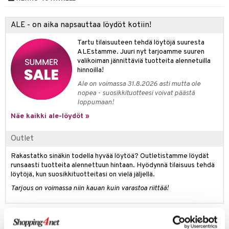
umi
ALE - on aika napsauttaa löydöt kotiin!
le
Tartu tilaisuuteen tehdä löytöjä suuresta
 Patrol
ALEstamme. Juuri nyt tarjoamme suuren
valikoiman jännittäviä tuotteita alennetuilla
pi Pitkätossu
hinnoilla!
sa Possu
Ale on voimassa 31.8.2026 asti mutta ole
nopea - suosikkituotteesi voivat päästä
 MASKS
loppumaan!
Näe kaikki ale-löydöt »
kemon
ållan
Outlet
er Mario
Rakastatko sinäkin todella hyvää löytöä? Outletistamme löydät
runsaasti tuotteita alennettuun hintaan. Hyödynnä tilaisuus tehdä
ru & Pesonen
löytöjä, kun suosikkituotteitasi on vielä jäljellä.
Tarjous on voimassa niin kauan kuin varastoa riittää!
Tuotetieto