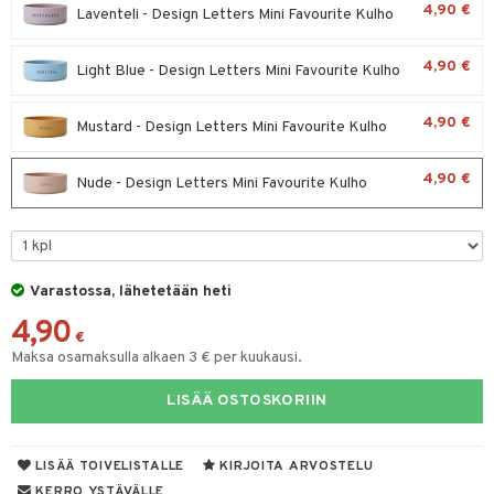
4,90 €
Laventeli - Design Letters Mini Favourite Kulho
O Minecraft
entarvikkeita
gyn vaatteet
ipullot & Tarvikkeet
gformers
blarna
taleikit
elut
GO Ninjago
ens Barn
4,90 €
Light Blue - Design Letters Mini Favourite Kulho
keet
ikat
tman
oleikit
neuvot
GO Speed Champions
ållan
kalut
inkolasit
ta
libompa
opelit
iviteettilelut
4,90 €
Mustard - Design Letters Mini Favourite Kulho
GO Spidey
ffi Love
ut ja lakit
ney
ysitterit
isuus
elyvaunut
O Super Heroes
mintahahmot
4,90 €
Nude - Design Letters Mini Favourite Kulho
starvikkeita
ney Prinsessat
uviltti
ettävät lelut
spalvelu
ic
ut
eli
iilit
ksiä & vastauksia
ut
zen
ulelut & helistimet
tuotetta
Varastossa, lähetetään heti
apussit
mähäkkimies
uvajumppa
 verkkokaupasta
4,90
ry Potter
€
Maksa osamaksulla alkaen 3 € per kuukausi.
lo Kitty
LISÄÄ OSTOSKORIIN
.L.
mmi Lehmä
LISÄÄ TOIVELISTALLE
KIRJOITA ARVOSTELU
le
KERRO YSTÄVÄLLE