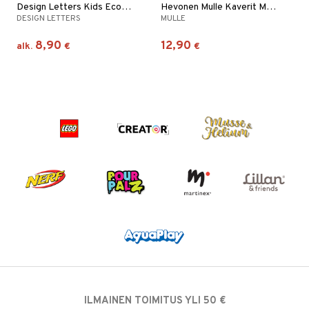
Design Letters Kids Ecozenmugg A-Z
Hevonen Mulle Kaverit Muki 6 dl
DESIGN LETTERS
MULLE
8,90
12,90
alk.
€
€
ILMAINEN TOIMITUS YLI 50 €