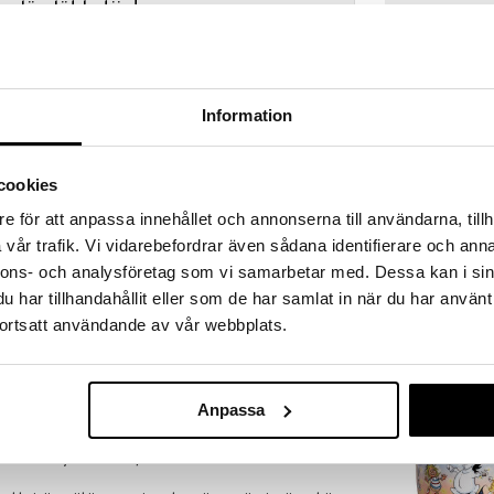
a löydöt kotiin!
isuuteen tehdä löytöjä suuresta ALEstamme. Juuri
mme suuren valikoiman jännittäviä tuotteita
a hinnoilla!
Information
massa 31.8.2026 asti mutta ole nopea -
otteesi voivat päästä loppumaan!
i ale-löydöt »
cookies
Saatavana
e för att anpassa innehållet och annonserna till användarna, tillh
vaihtoe
vår trafik. Vi vidarebefordrar även sådana identifierare och anna
Mulle Hevonen
ää löytöä? Outletistamme löydät runsaasti
nnons- och analysföretag som vi samarbetar med. Dessa kan i sin
Hyödynnä tilaisuus tehdä löytöjä, kun
MULLE
lä.
har tillhandahållit eller som de har samlat in när du har använt
9,90
in varastoa riittää!
€
ortsatt användande av vår webbplats.
Anpassa
issa on ihanat värit, ne on valmistettu kestävästä
ikrossa ja pestä astianpesukoneessa. Täytä kulho
ai muulla syätävällä lapselle.