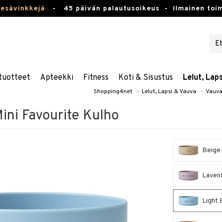
kesävinkkejä
-
45 päivän palautusoikeus -
Ilmainen toim
tuotteet
Apteekki
Fitness
Koti & Sisustus
Lelut, Lap
Shopping4net
»
Lelut, Lapsi & Vauva
»
Vauva
ini Favourite Kulho
Beige 
Lavent
Light 