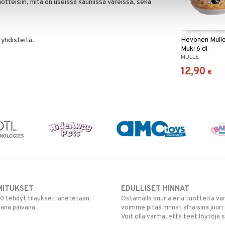
otteisiin, niitä on useissa kauniissa väreissä, sekä
Hevonen Mulle
-yhdisteitä.
Muki 6 dl
MULLE
12,90
€
MITUKSET
EDULLISET HINNAT
00 tehdyt tilaukset lähetetään
Ostamalla suuria eriä tuotteita 
mana päivänä
voimme pitää hinnat alhaisina juuri
Voit olla varma, että teet löytöjä 