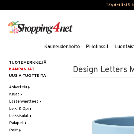
Täydellisiä 
Kauneudenhoito
Piilolinssit
Luontais
TUOTEMERKKEJÄ
Design Letters M
KAMPANJAT
UUSIA TUOTTEITA
Askartelu
Kirjat
Askartelumateriaalit
Lastenvaatteet
Askartelusetti
Askartelukirjat
Leiki & Opi
Helmet
Maalauskirjat
Alaosat
Leikkikalut
Koulutarvikkeet
Päiväkirjat
Alusvaatteet & Sukat
Opetuslelut
Leggingsit
Palapeli
Muovailuvaha
Kengät
Oppimispelit
Ajoneuvot
Pelit
Piirrä ja maalaa
Mekot
Soittimet
Eläimet
1000 palaa
Autoradat