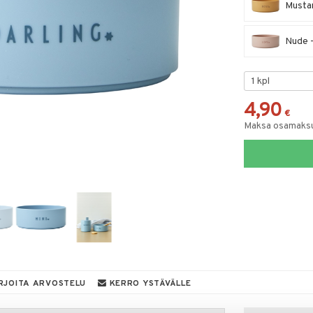
Mustar
Nude -
4,90
€
Maksa osamaksul
RJOITA ARVOSTELU
KERRO YSTÄVÄLLE