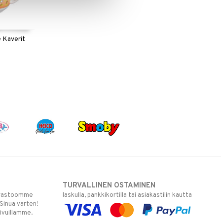
 Kaverit
TURVALLINEN OSTAMINEN
varastoomme
laskulla, pankkikortilla tai asiakastilin kautta
 Sinua varten!
sivuillamme.