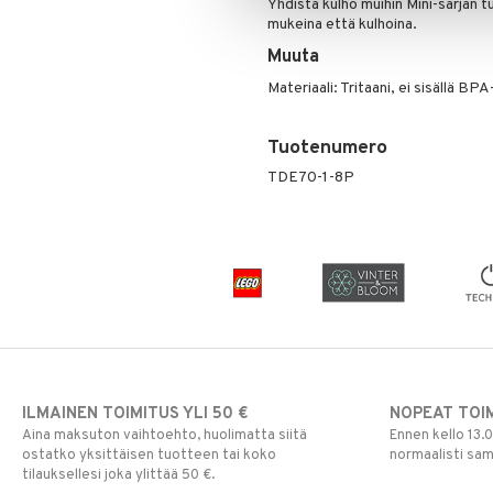
Yhdistä kulho muihin Mini-sarjan tu
mukeina että kulhoina.
Muuta
Materiaali: Tritaani, ei sisällä BPA
Tuotenumero
TDE70-1-8P
ILMAINEN TOIMITUS YLI 50 €
NOPEAT TOI
Aina maksuton vaihtoehto, huolimatta siitä
Ennen kello 13.
ostatko yksittäisen tuotteen tai koko
normaalisti sa
tilauksellesi joka ylittää 50 €.