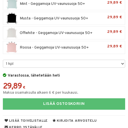
29,89 €
spalvelu
Mint - Geggamoja UV-vaunusuoja 50+
O Minecraft
entarvikkeita
gyn vaatteet
ipullot & Tarvikkeet
ut
gformers
iilit
blarna
taleikit
elut
ksiä & vastauksia
GO Ninjago
ens Barn
29,89 €
ut
Musta - Geggamoja UV-vaunusuoja 50+
ikat
ulelut & helistimet
tman
oleikit
neuvot
tuotetta
GO Speed Champions
ållan
apussit
kalut
uvajumppa
libompa
opelit
iviteettilelut
29,89 €
Offwhite - Geggamoja UV-vaunusuoja 50+
 verkkokaupasta
GO Spidey
ffi Love
ney
elyvaunut
O Super Heroes
mintahahmot
29,89 €
Roosa - Geggamoja UV-vaunusuoja 50+
ney Prinsessat
ettävät lelut
ic
eli
zen
Varastossa, lähetetään heti
mähäkkimies
29,89
ry Potter
€
Maksa osamaksulla alkaen 6 € per kuukausi.
lo Kitty
LISÄÄ OSTOSKORIIN
.L.
mmi Lehmä
LISÄÄ TOIVELISTALLE
KIRJOITA ARVOSTELU
le
KERRO YSTÄVÄLLE