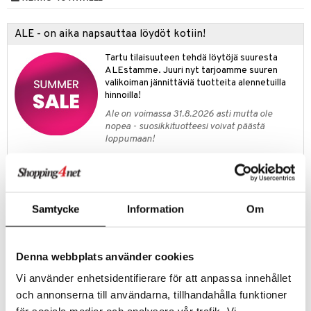
umi
ALE - on aika napsauttaa löydöt kotiin!
le
Tartu tilaisuuteen tehdä löytöjä suuresta
 Patrol
ALEstamme. Juuri nyt tarjoamme suuren
valikoiman jännittäviä tuotteita alennetuilla
pi Pitkätossu
hinnoilla!
sa Possu
Ale on voimassa 31.8.2026 asti mutta ole
nopea - suosikkituotteesi voivat päästä
 MASKS
loppumaan!
Näe kaikki ale-löydöt »
kemon
ållan
Tuotetieto
Samtycke
Information
Om
er Mario
Älykäs ja käytännöllinen tummansininen UV-verho. Tuote, joka
helpottaa auringon pitämistä loitolla. UV-verho on valmistettu
ru & Pesonen
materiaalista, jonka UV-suoja on 50+. Materiaali estää 98 % auringon
Denna webbplats använder cookies
haitallisista UVA- ja UVB-säteistä ja hengittää. Verhoa voi käyttää
hyvin lastenvaunuissa, turvaistuimessa jne., ja se on universaali. UV-
Vi använder enhetsidentifierare för att anpassa innehållet
verho kiinnitetään kätevästi mukana tulevilla muovirenkailla.
och annonserna till användarna, tillhandahålla funktioner
Universaali