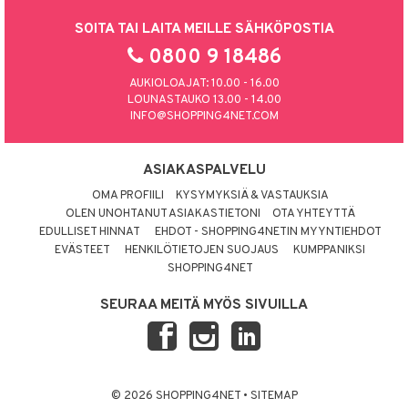
SOITA TAI LAITA MEILLE SÄHKÖPOSTIA
0800 9 18486
AUKIOLOAJAT: 10.00 - 16.00
LOUNASTAUKO 13.00 - 14.00
INFO@SHOPPING4NET.COM
ASIAKASPALVELU
OMA PROFIILI
KYSYMYKSIÄ & VASTAUKSIA
OLEN UNOHTANUT ASIAKASTIETONI
OTA YHTEYTTÄ
EDULLISET HINNAT
EHDOT - SHOPPING4NETIN MYYNTIEHDOT
EVÄSTEET
HENKILÖTIETOJEN SUOJAUS
KUMPPANIKSI
SHOPPING4NET
SEURAA MEITÄ MYÖS SIVUILLA
© 2026 SHOPPING4NET
•
SITEMAP