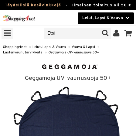
Täydellisiä kesävinkkejä
-
Ilmainen toimitus yli 50 €
Lelut, Lapsi & Vauva
ERKKEJÄ
Kauneudenhoito
JAT
UOTTEITA
Piilolinssit
Shopping4net
»
Lelut, Lapsi & Vauva
»
Vauva & Lapsi
»
Lastenvaunutarvikkeita
»
Geggamoja UV-vaunusuoja 50+
Luontaistuotteet
u
Apteekki
lumateriaalit
Geggamoja UV-vaunusuoja 50+
atteet
lusetti
lukirjat
Fitness
pi
kirjat
t
Koti & Sisustus
gingsit
ut
rvikkeet
rjat
atteet & Sukat
lelut
Lelut, Lapsi & Vauva
luvaha
pelit
vot
Tuotemerkkejä
oradat
ja maalaa
et
t
alaa
Kampanjat
ot
 Real
Lapsi
otteet
it
lentereita
alaa
elit