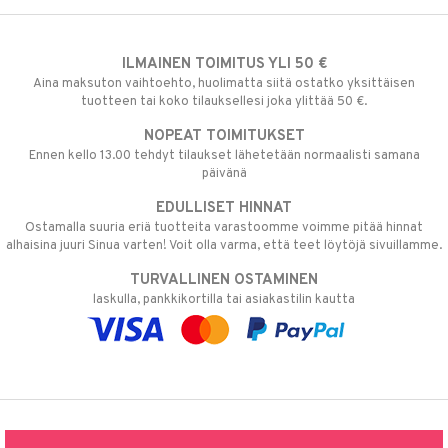
ILMAINEN TOIMITUS YLI 50 €
Aina maksuton vaihtoehto, huolimatta siitä ostatko yksittäisen
tuotteen tai koko tilauksellesi joka ylittää 50 €.
NOPEAT TOIMITUKSET
Ennen kello 13.00 tehdyt tilaukset lähetetään normaalisti samana
päivänä
EDULLISET HINNAT
Ostamalla suuria eriä tuotteita varastoomme voimme pitää hinnat
alhaisina juuri Sinua varten! Voit olla varma, että teet löytöjä sivuillamme.
TURVALLINEN OSTAMINEN
laskulla, pankkikortilla tai asiakastilin kautta