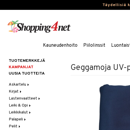
Täydellisiä 
Kauneudenhoito
Piilolinssit
Luontais
TUOTEMERKKEJÄ
Geggamoja UV-p
KAMPANJAT
UUSIA TUOTTEITA
Askartelu
Kirjat
Askartelumateriaalit
Lastenvaatteet
Askartelusetti
Askartelukirjat
Leiki & Opi
Helmet
Maalauskirjat
Alaosat
Leikkikalut
Koulutarvikkeet
Päiväkirjat
Alusvaatteet & Sukat
Opetuslelut
Leggingsit
Palapeli
Muovailuvaha
Kengät
Oppimispelit
Ajoneuvot
Pelit
Piirrä ja maalaa
Mekot
Soittimet
Eläimet
1000 palaa
Autoradat