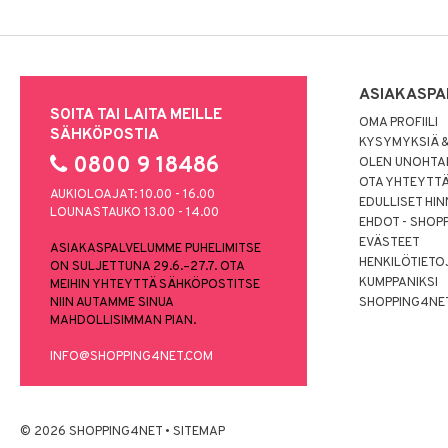
ASIAKASPA
SOITA TAI LAITA MEILLE
OMA PROFIILI
SÄHKÖPOSTIA
KYSYMYKSIÄ &
0800 9 18486
OLEN UNOHTAN
OTA YHTEYTT
AUKIOLOAJAT: 10.00 - 16.00
EDULLISET HI
LOUNASTAUKO 13.00 - 14.00
EHDOT - SHOP
EVÄSTEET
ASIAKASPALVELUMME PUHELIMITSE
HENKILÖTIETO
ON SULJETTUNA 29.6.–27.7. OTA
KUMPPANIKSI
MEIHIN YHTEYTTÄ SÄHKÖPOSTITSE
NIIN AUTAMME SINUA
SHOPPING4NE
MAHDOLLISIMMAN PIAN.
INFO@SHOPPING4NET.COM
© 2026 SHOPPING4NET
•
SITEMAP