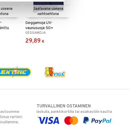
 useana
Saatavana useana
htona
vaihtoehtona
-
Geggamoja UV-
Minttu
vaunusuoja 50+
GEGGAMOJA
29,89
€
TURVALLINEN OSTAMINEN
varastoomme
laskulla, pankkikortilla tai asiakastilin kautta
 Sinua varten!
sivuillamme.