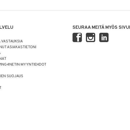
LVELU
SEURAA MEITÄ MYÖS SIVU
 VASTAUKSIA
UT ASIAKASTIETONI
Ä
NNAT
PING4NETIN MYYNTIEHDOT
JEN SUOJAUS
T