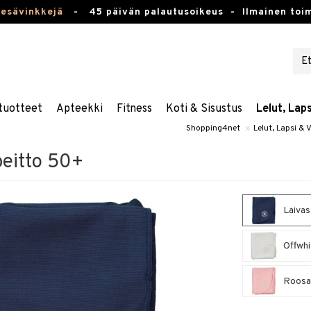
kesävinkkejä
-
45 päivän palautusoikeus -
Ilmainen toim
tuotteet
Apteekki
Fitness
Koti & Sisustus
Lelut, Lap
Shopping4net
»
Lelut, Lapsi & 
eitto 50+
Laivas
Offwhi
Roosa 