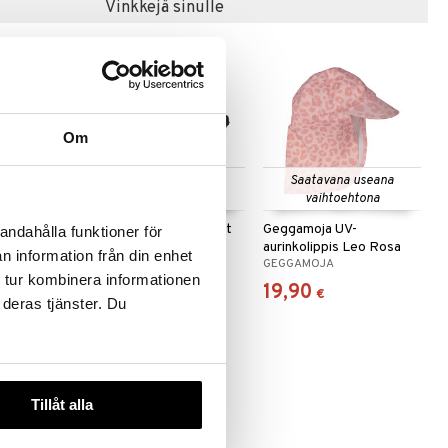
Vinkkejä sinulle
Om
 useana
Saatavana useana
Saatavana useana
htona
vaihtoehtona
vaihtoehtona
rinkohattu
Geggamoja Aurinkolasit
Geggamoja UV-
andahålla funktioner för
Lapsille (2-6 vuotta)
aurinkolippis Leo Rosa
n information från din enhet
GEGGAMOJA
GEGGAMOJA
nen
 tur kombinera informationen
15,90
19,90
€
€
 deras tjänster. Du
Tillåt alla