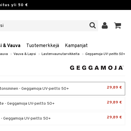
itus yli 50 €
si & Vauva
Tuotemerkkejä
Kampanjat
Vauva
»
Vauva & Lapsi
»
Lastenvaunutarvikkeita
»
Geggamoja UV-peitto 50+
29,89 €
tonsininen - Geggamoja UV-peitto 50+
29,89 €
te - Geggamoja UV-peitto 50+
29,89 €
- Geggamoja UV-peitto 50+