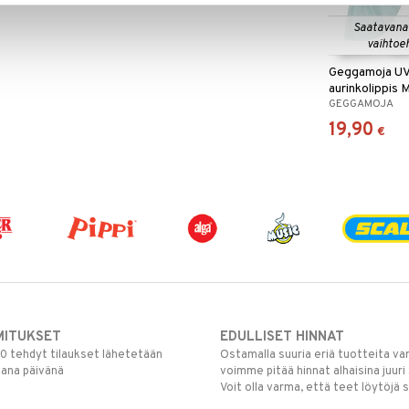
Saatavana
vaihtoe
Geggamoja UV
aurinkolippis 
GEGGAMOJA
19,90
€
MITUKSET
EDULLISET HINNAT
00 tehdyt tilaukset lähetetään
Ostamalla suuria eriä tuotteita 
mana päivänä
voimme pitää hinnat alhaisina juuri
Voit olla varma, että teet löytöjä 