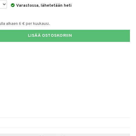
Varastossa, lähetetään heti
la alkaen 6 € per kuukausi.
LISÄÄ OSTOSKORIIN