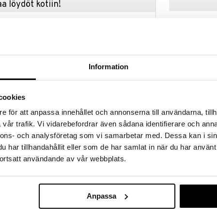
a löydöt kotiin!
isuuteen tehdä löytöjä suuresta ALEstamme. Juuri
mme suuren valikoiman jännittäviä tuotteita
a hinnoilla!
massa 31.8.2026 asti mutta ole nopea -
otteesi voivat päästä loppumaan!
Information
i ale-löydöt »
Saatavana
vaihtoe
cookies
Geggamoja Au
e för att anpassa innehållet och annonserna till användarna, tillh
n UV-suoja 50+. Peitolla on monia
Mamma Mu
vår trafik. Vi vidarebefordrar även sådana identifierare och anna
nnalle, vaunun päälle ripustettavaksi, auringon alla
GEGGAMOJA
Minttu/Valkoi
en. UV-peiton materiaali hengittää ja on valmistettu
nnons- och analysföretag som vi samarbetar med. Dessa kan i sin
20,90
.
€
har tillhandahållit eller som de har samlat in när du har använt
ortsatt användande av vår webbplats.
lisista UVA- ja UVB-säteistä.
Anpassa