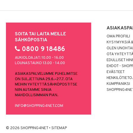
ASIAKASPA
SOITA TAI LAITA MEILLE
OMA PROFIILI
SÄHKÖPOSTIA
KYSYMYKSIÄ &
0800 9 18486
OLEN UNOHTAN
OTA YHTEYTT
AUKIOLOAJAT: 10.00 - 16.00
EDULLISET HI
LOUNASTAUKO 13.00 - 14.00
EHDOT - SHOP
EVÄSTEET
ASIAKASPALVELUMME PUHELIMITSE
HENKILÖTIETO
ON SULJETTUNA 29.6.–27.7. OTA
KUMPPANIKSI
MEIHIN YHTEYTTÄ SÄHKÖPOSTITSE
NIIN AUTAMME SINUA
SHOPPING4NE
MAHDOLLISIMMAN PIAN.
INFO@SHOPPING4NET.COM
© 2026 SHOPPING4NET
•
SITEMAP