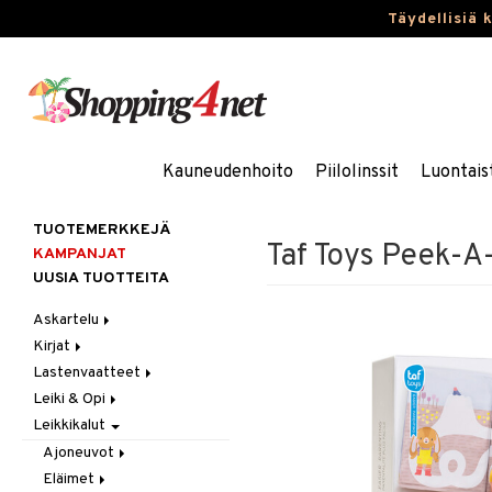
Täydellisiä 
Kauneudenhoito
Piilolinssit
Luontais
TUOTEMERKKEJÄ
Taf Toys Peek-A-
KAMPANJAT
UUSIA TUOTTEITA
Askartelu
Kirjat
Askartelumateriaalit
Lastenvaatteet
Askartelusetti
Askartelukirjat
Leiki & Opi
Helmet
Maalauskirjat
Alaosat
Leikkikalut
Koulutarvikkeet
Päiväkirjat
Alusvaatteet & Sukat
Opetuslelut
Leggingsit
Muovailuvaha
Kengät
Oppimispelit
Ajoneuvot
Piirrä ja maalaa
Mekot
Soittimet
Eläimet
Autoradat