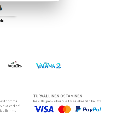
ela
TURVALLINEN OSTAMINEN
varastoomme
laskulla, pankkikortilla tai asiakastilin kautta
 Sinua varten!
sivuillamme.