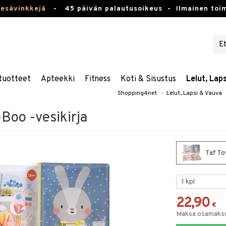
kesävinkkejä
-
45 päivän palautusoikeus -
Ilmainen toim
tuotteet
Apteekki
Fitness
Koti & Sisustus
Lelut, Lap
Shopping4net
»
Lelut, Lapsi & Vauva
Boo -vesikirja
Taf To
22,90
€
Maksa osamaksul