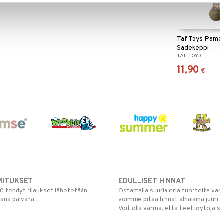
Taf Toys Pam
Sadekeppi
TAF TOYS
11,90
€
MITUKSET
EDULLISET HINNAT
00 tehdyt tilaukset lähetetään
Ostamalla suuria eriä tuotteita 
mana päivänä
voimme pitää hinnat alhaisina juuri
Voit olla varma, että teet löytöjä 