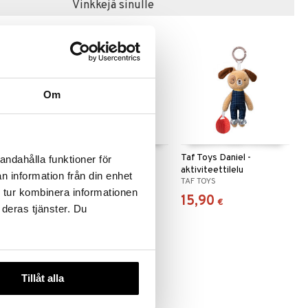
Vinkkejä sinulle
Om
ndon
Taf Toys Brendon
Taf Toys Daniel -
andahålla funktioner för
lu
Helistin
aktiviteettilelu
n information från din enhet
TAF TOYS
TAF TOYS
 tur kombinera informationen
9,50
15,90
€
€
 deras tjänster. Du
Tillåt alla