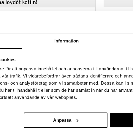
a löydöt kotiin!
isuuteen tehdä löytöjä suuresta ALEstamme. Juuri
mme suuren valikoiman jännittäviä tuotteita
a hinnoilla!
massa 31.8.2026 asti mutta ole nopea -
otteesi voivat päästä loppumaan!
Information
i ale-löydöt »
cookies
Taf Toys Bre
e för att anpassa innehållet och annonserna till användarna, tillh
kkisää sivua, joissa värit tulevat esiin, kun kuvitukset
Aktiviteettile
vår trafik. Vi vidarebefordrar även sådana identifierare och anna
sa.
TAF TOYS
nnons- och analysföretag som vi samarbetar med. Dessa kan i sin
14,90
n erityisesti suunniteltu pienille käsille ja värittää
€
har tillhandahållit eller som de har samlat in när du har använt
ättää lapsen uteliaisuuden ja harjoittaa heidän
ortsatt användande av vår webbplats.
sista materiaaleista. Myrkytön BPA, lyijyvapaa,
Anpassa
kkailuihin.