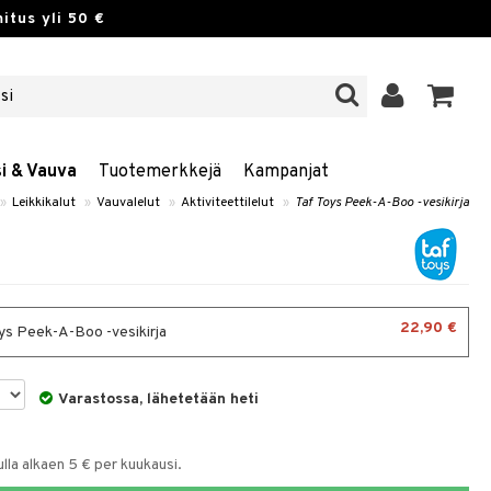
itus yli 50 €
si & Vauva
Tuotemerkkejä
Kampanjat
»
Leikkikalut
»
Vauvalelut
»
Aktiviteettilelut
»
Taf Toys Peek-A-Boo -vesikirja
22,90 €
ys Peek-A-Boo -vesikirja
Varastossa, lähetetään heti
la alkaen 5 € per kuukausi.