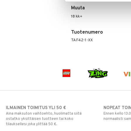
Vesipullot & Tarvikkeet
Muut
Purulelut & helistimet
Muuta
Rahapussit
Vauvajumppa
18 kk+
Tuotenumero
TAF42-1-XX
ILMAINEN TOIMITUS YLI 50 €
NOPEAT TOI
Aina maksuton vaihtoehto, huolimatta siitä
Ennen kello 13.
ostatko yksittäisen tuotteen tai koko
normaalisti sa
tilauksellesi joka ylittää 50 €.