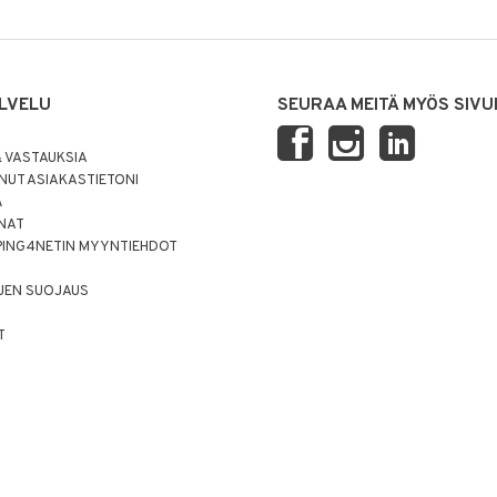
LVELU
SEURAA MEITÄ MYÖS SIVU
 VASTAUKSIA
UT ASIAKASTIETONI
Ä
NNAT
PING4NETIN MYYNTIEHDOT
JEN SUOJAUS
T