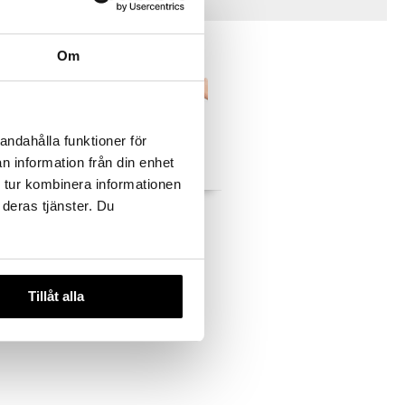
Vinkkejä sinulle
Om
andahålla funktioner för
n information från din enhet
 tur kombinera informationen
 deras tjänster. Du
de Time
TAF 13835 Soothing
Sounds Book
TAF TOYS
24,90
€
Tillåt alla