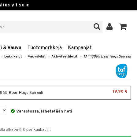
itus yli 50 €
si & Vauva
Tuotemerkkejä
Kampanjat
»
Leikkikalut
»
Vauvalelut
»
Aktiviteettilelut
»
TAF 13865 Bear Hugs Spiraali
19,90 €
865 Bear Hugs Spiraali
Varastossa, lähetetään heti
la alkaen 5 € per kuukausi.