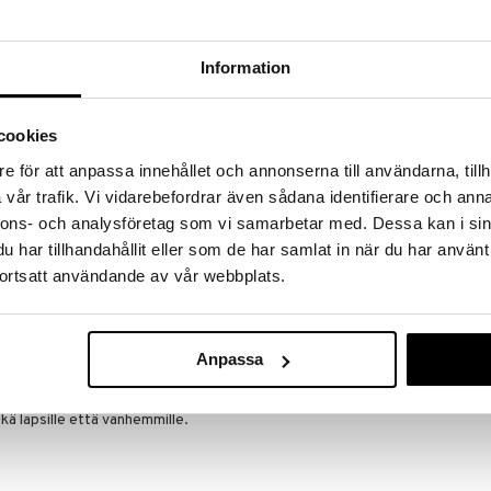
a löydöt kotiin!
isuuteen tehdä löytöjä suuresta ALEstamme. Juuri
Information
mme suuren valikoiman jännittäviä tuotteita
a hinnoilla!
massa 31.8.2026 asti mutta ole nopea -
cookies
otteesi voivat päästä loppumaan!
i ale-löydöt »
e för att anpassa innehållet och annonserna till användarna, tillh
vår trafik. Vi vidarebefordrar även sådana identifierare och anna
nnons- och analysföretag som vi samarbetar med. Dessa kan i sin
har tillhandahållit eller som de har samlat in när du har använt
TAF 13825 Ri
la!
Busy Book
ortsatt användande av vår webbplats.
TAF TOYS
llinen lelu turvaistuimeen tai vaunuihin. Pehmeä
33,90
 on värikkäitä roikkuvia leluja, kuten puruleluja,
€
aikki stimuloimaan lapsesi aisteja ja hienomotoriikkaa
Anpassa
sti.
 ja monikäyttöinen – tekee jokaisesta matkasta
ä lapsille että vanhemmille.