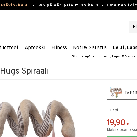
kesävinkkejä
-
45 päivän palautusoikeus -
Ilmainen toim
tuotteet
Apteekki
Fitness
Koti & Sisustus
Lelut, Lap
Shopping4net
»
Lelut, Lapsi & Vauva
Hugs Spiraali
TAF 13
19,90
€
Maksa osamaksul