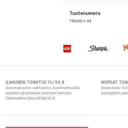
Vesipullot & Tarvikkeet
Muut
Purulelut & helistimet
Rahapussit
Vauvajumppa
Tuotenumero
TRG30-1-XX
ILMAINEN TOIMITUS YLI 50 €
NOPEAT TOI
Aina maksuton vaihtoehto, huolimatta siitä
Ennen kello 13.
ostatko yksittäisen tuotteen tai koko
normaalisti sa
tilauksellesi joka ylittää 50 €.