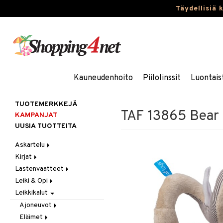
Täydellisiä 
Kauneudenhoito
Piilolinssit
Luontais
TUOTEMERKKEJÄ
TAF 13865 Bear 
KAMPANJAT
UUSIA TUOTTEITA
Askartelu
Kirjat
Askartelumateriaalit
Lastenvaatteet
Askartelusetti
Askartelukirjat
Leiki & Opi
Helmet
Maalauskirjat
Alaosat
Leikkikalut
Koulutarvikkeet
Päiväkirjat
Alusvaatteet & Sukat
Opetuslelut
Leggingsit
Muovailuvaha
Kengät
Oppimispelit
Ajoneuvot
Piirrä ja maalaa
Mekot
Soittimet
Eläimet
Autoradat