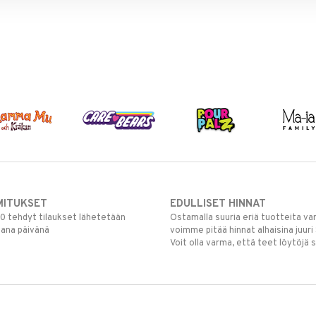
MITUKSET
EDULLISET HINNAT
00 tehdyt tilaukset lähetetään
Ostamalla suuria eriä tuotteita 
mana päivänä
voimme pitää hinnat alhaisina juuri
Voit olla varma, että teet löytöjä 