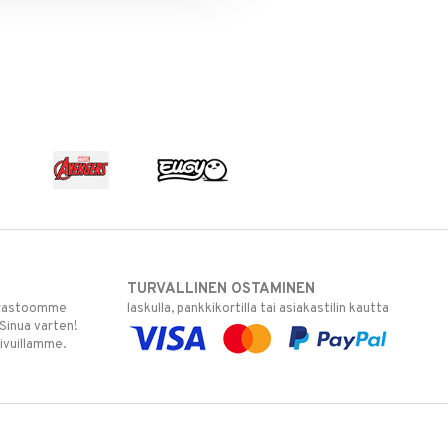
TURVALLINEN OSTAMINEN
varastoomme
laskulla, pankkikortilla tai asiakastilin kautta
 Sinua varten!
sivuillamme.