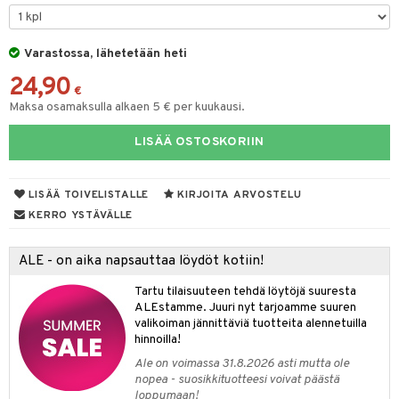
O Minecraft
entarvikkeita
gformers
blarna
taleikit
elut
GO Ninjago
ens Barn
Varastossa, lähetetään heti
ikat
tman
oleikit
neuvot
24,90
GO Speed Champions
ållan
kalut
libompa
opelit
iviteettilelut
€
Maksa osamaksulla alkaen 5 € per kuukausi.
GO Spidey
ffi Love
ney
elyvaunut
LISÄÄ OSTOSKORIIN
O Super Heroes
mintahahmot
ney Prinsessat
ettävät lelut
ic
eli
LISÄÄ TOIVELISTALLE
KIRJOITA ARVOSTELU
zen
alaa
KERRO YSTÄVÄLLE
mähäkkimies
Lapsi
alaa
elit
ALE - on aika napsauttaa löydöt kotiin!
ry Potter
0 palaa
lit
aukut
spalvelu
Tartu tilaisuuteen tehdä löytöjä suuresta
lo Kitty
ALEstamme. Juuri nyt tarjoamme suuren
peli
lit
di
ksiä & vastauksia
valikoiman jännittäviä tuotteita alennetuilla
.L.
nhoito
palapelit
hinnoilla!
tuotetta
mmi Lehmä
Ale on voimassa 31.8.2026 asti mutta ole
pyhuone
miaiset
ien oheistarvikkeet
kit ja käsipyyhkeet
nopea - suosikkituotteesi voivat päästä
 verkkokaupasta
le
loppumaan!