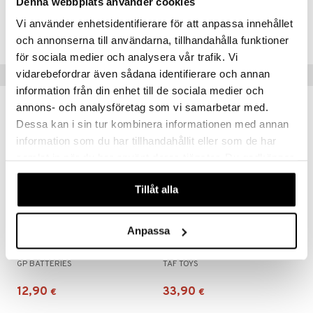
Denna webbplats använder cookies
Tuotenumero
Vi använder enhetsidentifierare för att anpassa innehållet
TRG29-1-XX
och annonserna till användarna, tillhandahålla funktioner
för sociala medier och analysera vår trafik. Vi
vidarebefordrar även sådana identifierare och annan
Vinkkejä sinulle
information från din enhet till de sociala medier och
annons- och analysföretag som vi samarbetar med.
Dessa kan i sin tur kombinera informationen med annan
information som du har tillhandahållit eller som de har
samlat in när du har använt deras tjänster. Du godkänner
våra cookies vid fortsatt användande av vår webbplats.
Tillåt alla
Anpassa
GP Batteries Super Alkaline AAA 20 kpl pakkaus
TAF 13825 Ride Time Busy Book
GP BATTERIES
TAF TOYS
12,90
33,90
€
€