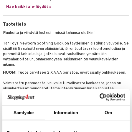
hkeet
vikkeet
aunutarvikkeita
Näe kaikki ale-löydöt »
umi
it & Tarvikkeet
le
le
ossa
na/Äiti
Tuotetieto
 Patrol
kut
kaus & imetys
us
Rauhoita ja viihdytä lastasi – missä tahansa oletkin!
pi Pitkätossu
eenvarjot
istelu
nen
Taf Toys Newborn Soothing Book on täydellinen aistikirja vauvoille. Se
sa Possu
sisältää 5 rauhoittavaa eläinääntä, 5 rentouttavaa luontomelodiaa ja
mput
lalaput
keet
pehmeitä kehtolauluja, jotka luovat rauhallisen ympäristön
 MASKS
vatsaharjoittelun, pinnasängyssä leikkimisen tai vaunukävelyiden
ten Huonekalut
ten aterimet
inkolasit
ta
aikana.
kemon
tot
ka- & Säilytyslaatikot
HUOM!
Tuote tarvitsee 2 X AAA paristoa, eivät sisälly pakkaukseen.
ut ja lakit
ysitterit
isuus
ållan
lytys
tipullot & Tarvikkeet
starvikkeita
uviltti
Valmistettu pehmeästä, vauvalle turvallisesta kankaasta, jossa on
yksinkertaiset painonapit, tämä interaktiivinen kirja kannustaa
er Mario
gyn vaatteet
ipullot & Tarvikkeet
ut
iilit
varhaiseen aisti- ja kuuloaistin kehitykseen samalla kun se tarjoaa
ru & Pesonen
turvallisuutta ja rauhaa. Täydellinen huomaavainen lahja uusille
ut
ulelut & helistimet
vanhemmille – tai välttämätön jokaisessa lastenhuoneessa!
Samtycke
Information
Om
Muuta
apussit
uvajumppa
0 kk+