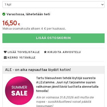
O Minecraft
entarvikkeita
gformers
blarna
taleikit
elut
GO Ninjago
ens Barn
Varastossa, lähetetään heti
ikat
tman
oleikit
neuvot
16,50
GO Speed Champions
ållan
kalut
libompa
opelit
iviteettilelut
€
Maksa osamaksulla alkaen 4 € per kuukausi.
GO Spidey
ffi Love
ney
elyvaunut
LISÄÄ OSTOSKORIIN
O Super Heroes
mintahahmot
ney Prinsessat
ettävät lelut
ic
eli
LISÄÄ TOIVELISTALLE
KIRJOITA ARVOSTELU
zen
alaa
KERRO YSTÄVÄLLE
mähäkkimies
Lapsi
alaa
elit
ALE - on aika napsauttaa löydöt kotiin!
ry Potter
0 palaa
lit
aukut
spalvelu
Tartu tilaisuuteen tehdä löytöjä suuresta
lo Kitty
ALEstamme. Juuri nyt tarjoamme suuren
peli
lit
di
ksiä & vastauksia
valikoiman jännittäviä tuotteita alennetuilla
.L.
nhoito
palapelit
hinnoilla!
tuotetta
mmi Lehmä
Ale on voimassa 31.8.2026 asti mutta ole
pyhuone
miaiset
ien oheistarvikkeet
kit ja käsipyyhkeet
nopea - suosikkituotteesi voivat päästä
 verkkokaupasta
le
loppumaan!