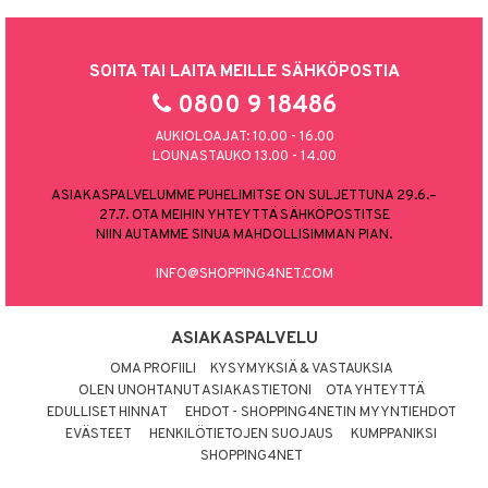
SOITA TAI LAITA MEILLE SÄHKÖPOSTIA
0800 9 18486
AUKIOLOAJAT: 10.00 - 16.00
LOUNASTAUKO 13.00 - 14.00
ASIAKASPALVELUMME PUHELIMITSE ON SULJETTUNA 29.6.–
27.7. OTA MEIHIN YHTEYTTÄ SÄHKÖPOSTITSE
NIIN AUTAMME SINUA MAHDOLLISIMMAN PIAN.
INFO@SHOPPING4NET.COM
ASIAKASPALVELU
OMA PROFIILI
KYSYMYKSIÄ & VASTAUKSIA
OLEN UNOHTANUT ASIAKASTIETONI
OTA YHTEYTTÄ
EDULLISET HINNAT
EHDOT - SHOPPING4NETIN MYYNTIEHDOT
EVÄSTEET
HENKILÖTIETOJEN SUOJAUS
KUMPPANIKSI
SHOPPING4NET