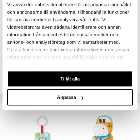
Vi använder enhetsidentifierare för att anpassa innehållet
- Pyyhitään kostealla liinalla
och annonserna till användarna, tillhandahålla funktioner
- Koko: 11 x 9 x 28 cm
för sociala medier och analysera vår trafik. Vi
vidarebefordrar även sådana identifierare och annan
Koko Skip Hopin valikoima noudattaa REACH- ja EU-standardeja eikä
information från din enhet till de sociala medier och
sisällä kiellettyjä kemikaaleja
annons- och analysföretag som vi samarbetar med.
Muuta
Dessa kan i sin tur kombinera informationen med annan
0 kk+
information som du har tillhandahållit eller som de har
samlat in när du har använt deras tjänster. Du godkänner
Tuotenumero
våra cookies vid fortsatt användande av vår webbplats.
Tillåt alla
TSK76-1-XX
Anpassa
Vinkkejä sinulle