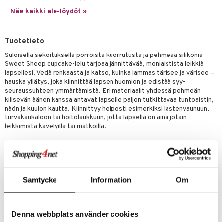
hkeet
vikkeet
aunutarvikkeita
Näe kaikki ale-löydöt »
umi
it & Tarvikkeet
le
le
ossa
na/Äiti
Tuotetieto
 Patrol
kut
kaus & imetys
us
Suloisella sekoituksella pörröistä kuorrutusta ja pehmeää silikonia
Sweet Sheep cupcake-lelu tarjoaa jännittävää, moniaistista leikkiä
pi Pitkätossu
eenvarjot
istelu
nen
lapsellesi. Vedä renkaasta ja katso, kuinka lammas tärisee ja värisee –
sa Possu
hauska yllätys, joka kiinnittää lapsen huomion ja edistää syy-
mput
lalaput
keet
seuraussuhteen ymmärtämistä. Eri materiaalit yhdessä pehmeän
 MASKS
kilisevän äänen kanssa antavat lapselle paljon tutkittavaa tuntoaistin,
ten Huonekalut
ten aterimet
inkolasit
ta
näön ja kuulon kautta. Kiinnittyy helposti esimerkiksi lastenvaunuun,
kemon
turvakaukaloon tai hoitolaukkuun, jotta lapsella on aina jotain
tot
ka- & Säilytyslaatikot
ut ja lakit
ysitterit
isuus
leikkimistä kävelyillä tai matkoilla.
ållan
lytys
tipullot & Tarvikkeet
starvikkeita
uviltti
- Erilaisia aistimateriaaleja ja pehmeä kilisevä ääni
er Mario
gyn vaatteet
ipullot & Tarvikkeet
ut
iilit
- Vedä renkaasta saadaksesi lampaan tärisemään
ru & Pesonen
ut
ulelut & helistimet
Samtycke
Information
Om
- Edistää käsi-silmä-koordinaatiota
apussit
uvajumppa
- Opettaa syy-seuraussuhdetta
Denna webbplats använder cookies
- Kiinnittyy helposti esimerkiksi lastenvaunuun tai turvakaukaloon