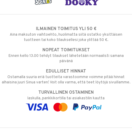
ILMAINEN TOIMITUS YLI 50 €
Aina maksuton vaihtoehto, huolimatta siitä ostatko yksittäisen
tuotteen tai koko tilauksellesi joka ylittää 50 €.
NOPEAT TOIMITUKSET
Ennen kello 13.00 tehdyt tilaukset lähetetään normaalisti samana
päivänä
EDULLISET HINNAT
Ostamalla suuria eriä tuotteita varastoomme voimme pitää hinnat
alhaisina juuri Sinua varten! Voit olla varma, että teet löytöjä sivuillamme.
TURVALLINEN OSTAMINEN
laskulla, pankkikortilla tai asiakastilin kautta