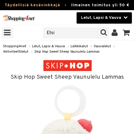
Täydellisiä kesävinkkejä
-
Ilmainen toimitus yli 50 €
Lelut, Lapsi & Vauva
ERKKEJÄ
Kauneudenhoito
JAT
UOTTEITA
Piilolinssit
Shopping4net
»
Lelut, Lapsi & Vauva
»
Leikkikalut
»
Vauvalelut
»
Aktiviteettilelut
»
Skip Hop Sweet Sheep Vaunulelu Lammas
Luontaistuotteet
u
Apteekki
lumateriaalit
Skip Hop Sweet Sheep Vaunulelu Lammas
atteet
lusetti
lukirjat
Fitness
pi
kirjat
t
Koti & Sisustus
gingsit
ut
rvikkeet
rjat
atteet & Sukat
lelut
Lelut, Lapsi & Vauva
luvaha
pelit
vot
Tuotemerkkejä
oradat
ja maalaa
et
t
Kampanjat
ot
 Real
otteet
it
lentereita