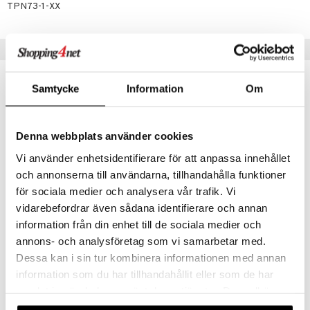
TPN73-1-XX
Vinkkejä sinulle
Samtycke
Information
Om
Denna webbplats använder cookies
Vi använder enhetsidentifierare för att anpassa innehållet
och annonserna till användarna, tillhandahålla funktioner
för sociala medier och analysera vår trafik. Vi
vidarebefordrar även sådana identifierare och annan
information från din enhet till de sociala medier och
Peppi Pehmeä Pallo
Peppi Pitkätossu
PIPPI LÅNGSTRUMP
PIPPI LÅNGSTRUMP
annons- och analysföretag som vi samarbetar med.
Dessa kan i sin tur kombinera informationen med annan
7,50
23,90
€
€
information som du har tillhandahållit eller som de har
samlat in när du har använt deras tjänster. Du godkänner
våra cookies vid fortsatt användande av vår webbplats.