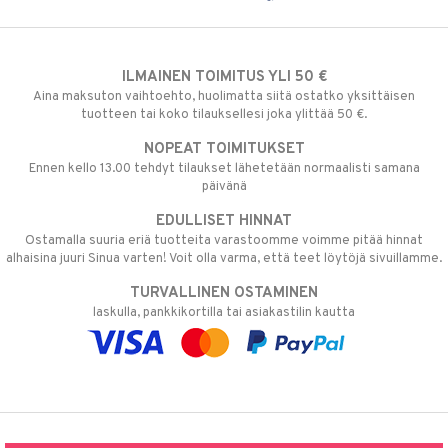
ILMAINEN TOIMITUS YLI 50 €
Aina maksuton vaihtoehto, huolimatta siitä ostatko yksittäisen
tuotteen tai koko tilauksellesi joka ylittää 50 €.
NOPEAT TOIMITUKSET
Ennen kello 13.00 tehdyt tilaukset lähetetään normaalisti samana
päivänä
EDULLISET HINNAT
Ostamalla suuria eriä tuotteita varastoomme voimme pitää hinnat
alhaisina juuri Sinua varten! Voit olla varma, että teet löytöjä sivuillamme.
TURVALLINEN OSTAMINEN
laskulla, pankkikortilla tai asiakastilin kautta