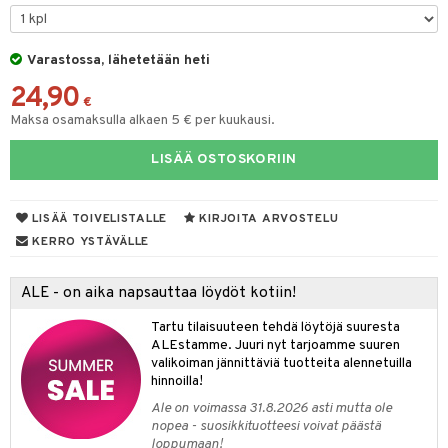
O Minecraft
entarvikkeita
gformers
blarna
taleikit
elut
GO Ninjago
ens Barn
Varastossa, lähetetään heti
ikat
tman
oleikit
neuvot
24,90
GO Speed Champions
ållan
kalut
libompa
opelit
iviteettilelut
€
Maksa osamaksulla alkaen 5 € per kuukausi.
GO Spidey
ffi Love
ney
elyvaunut
LISÄÄ OSTOSKORIIN
O Super Heroes
mintahahmot
ney Prinsessat
ettävät lelut
ic
eli
LISÄÄ TOIVELISTALLE
KIRJOITA ARVOSTELU
zen
alaa
KERRO YSTÄVÄLLE
mähäkkimies
Lapsi
alaa
elit
ALE - on aika napsauttaa löydöt kotiin!
ry Potter
0 palaa
lit
aukut
spalvelu
Tartu tilaisuuteen tehdä löytöjä suuresta
lo Kitty
ALEstamme. Juuri nyt tarjoamme suuren
peli
lit
di
ksiä & vastauksia
valikoiman jännittäviä tuotteita alennetuilla
.L.
nhoito
palapelit
hinnoilla!
tuotetta
mmi Lehmä
Ale on voimassa 31.8.2026 asti mutta ole
pyhuone
miaiset
ien oheistarvikkeet
kit ja käsipyyhkeet
nopea - suosikkituotteesi voivat päästä
 verkkokaupasta
le
loppumaan!