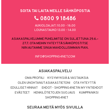
SOITA TAI LAITA MEILLE SÄHKÖPOSTIA
0800 9 18486
AUKIOLOAJAT: 10.00 - 16.00
LOUNASTAUKO 13.00 - 14.00
ASIAKASPALVELUMME PUHELIMITSE ON SULJETTUNA 29.6.–
27.7. OTA MEIHIN YHTEYTTÄ SÄHKÖPOSTITSE
NIIN AUTAMME SINUA MAHDOLLISIMMAN PIAN.
INFO@SHOPPING4NET.COM
ASIAKASPALVELU
OMA PROFIILI
KYSYMYKSIÄ & VASTAUKSIA
OLEN UNOHTANUT ASIAKASTIETONI
OTA YHTEYTTÄ
EDULLISET HINNAT
EHDOT - SHOPPING4NETIN MYYNTIEHDOT
EVÄSTEET
HENKILÖTIETOJEN SUOJAUS
KUMPPANIKSI
SHOPPING4NET
SEURAA MEITÄ MYÖS SIVUILLA