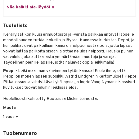
hkeet
vikkeet
aunutarvikkeita
Näe kaikki ale-löydöt »
umi
it & Tarvikkeet
le
le
ossa
na/Äiti
Tuotetieto
 Patrol
kut
kaus & imetys
us
Keräilylaatikon kuusi erimuotoista ja -väristä palikkaa antavat lapselle
mahdollisuuden tutkia, kokeilla ja löytää. Kannessa kurkistaa Peppi, ja
pi Pitkätossu
eenvarjot
istelu
nen
kun palikat ovat paikoillaan, kansi on helppo nostaa pois, jotta lapset
sa Possu
voivat laittaa palikoita sisään ja ottaa ne ulos helposti. Hauska puinen
mput
lalaput
keet
vauvalelu, joka auttaa lasta ymmärtämään muotoja ja värejä.
 MASKS
Täydellinen pienille lapsille, jotka haluavat oppia leikkimällä!
ten Huonekalut
ten aterimet
inkolasit
ta
Peppi
- Leiki maailman vahvimman tytön kanssa! Ei ole ihme, että
kemon
tot
ka- & Säilytyslaatikot
Peppi on monen lapsen suosikki. Astrid Lindgrenin kertomukset Peppi
ut ja lakit
ysitterit
isuus
Pitkätossusta viihdyttävät yhä lapsia, ja Ingrid Vang Nymanin klassiset
ållan
lytys
tipullot & Tarvikkeet
starvikkeita
uviltti
kuvitukset tuovat leluihin leikkisää eloa.
er Mario
gyn vaatteet
ipullot & Tarvikkeet
ut
iilit
Huolellisesti kehitetty Ruotsissa Mickin toimesta.
ru & Pesonen
Muuta
ut
ulelut & helistimet
1 vuosi+
apussit
uvajumppa
Tuotenumero