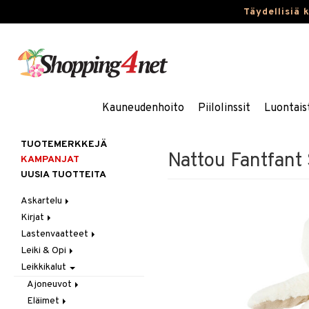
Täydellisiä 
Kauneudenhoito
Piilolinssit
Luontais
TUOTEMERKKEJÄ
Nattou Fantfant 
KAMPANJAT
UUSIA TUOTTEITA
Askartelu
Kirjat
Askartelumateriaalit
Lastenvaatteet
Askartelusetti
Askartelukirjat
Leiki & Opi
Helmet
Maalauskirjat
Alaosat
Leikkikalut
Koulutarvikkeet
Päiväkirjat
Alusvaatteet & Sukat
Opetuslelut
Leggingsit
Muovailuvaha
Kengät
Oppimispelit
Ajoneuvot
Piirrä ja maalaa
Mekot
Soittimet
Eläimet
Autoradat