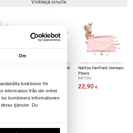
Vinkkejä sinulle
Om
nt
Nattou Fantfant Spiraali
Nattou Fantfant Uniriepu
eura
Peura
NATTOU
NATTOU
andahålla funktioner för
27,90
22,90
€
€
n information från din enhet
 tur kombinera informationen
 deras tjänster. Du