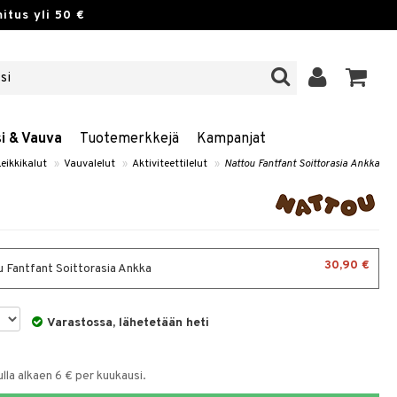
itus yli 50 €
si & Vauva
Tuotemerkkejä
Kampanjat
Leikkikalut
»
Vauvalelut
»
Aktiviteettilelut
»
Nattou Fantfant Soittorasia Ankka
30,90 €
 Fantfant Soittorasia Ankka
Varastossa, lähetetään heti
la alkaen 6 € per kuukausi.