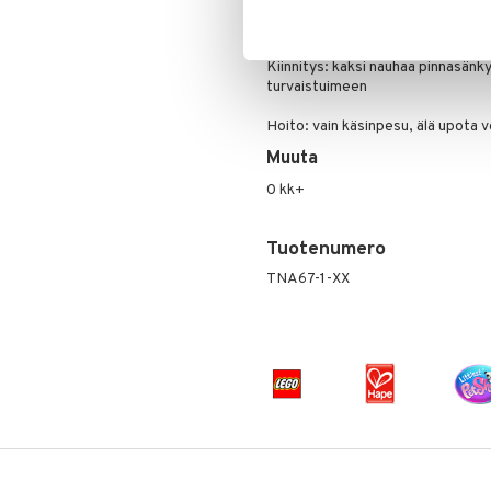
Vesipullot & Tarvikkeet
Muut
Purulelut & helistimet
Materiaali: erittäin pehmeä plyysi,
Rahapussit
Vauvajumppa
Kiinnitys: kaksi nauhaa pinnasänk
turvaistuimeen
Hoito: vain käsinpesu, älä upota 
Muuta
0 kk+
Tuotenumero
TNA67-1-XX