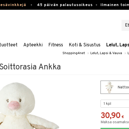
kesävinkkejä
-
45 päivän palautusoikeus -
Ilmainen toim
tuotteet
Apteekki
Fitness
Koti & Sisustus
Lelut, Lap
Shopping4net
»
Lelut, Lapsi & Vauva
»
Soittorasia Ankka
Nattou
30,90
€
Maksa osamaksul