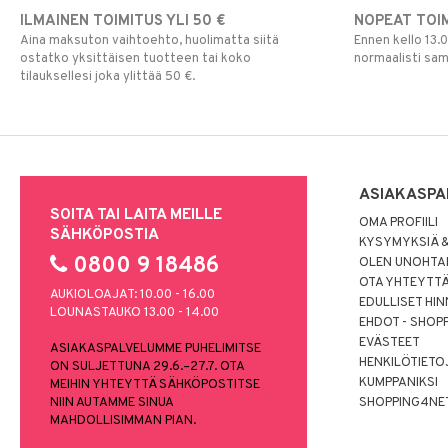
ILMAINEN TOIMITUS YLI 50 €
NOPEAT TOI
Aina maksuton vaihtoehto, huolimatta siitä
Ennen kello 13.
ostatko yksittäisen tuotteen tai koko
normaalisti sa
tilauksellesi joka ylittää 50 €.
ASIAKASPA
SOITA TAI LAITA MEILLE
OMA PROFIILI
SÄHKÖPOSTIA
KYSYMYKSIÄ &
0800 9 18486
OLEN UNOHTAN
OTA YHTEYTT
AUKIOLOAJAT: 10.00 - 16.00
EDULLISET HI
LOUNASTAUKO 13.00 - 14.00
EHDOT - SHOP
EVÄSTEET
ASIAKASPALVELUMME PUHELIMITSE
HENKILÖTIETO
ON SULJETTUNA 29.6.–27.7. OTA
KUMPPANIKSI
MEIHIN YHTEYTTÄ SÄHKÖPOSTITSE
NIIN AUTAMME SINUA
SHOPPING4NE
MAHDOLLISIMMAN PIAN.