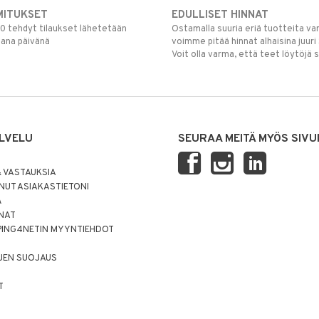
MITUKSET
EDULLISET HINNAT
00 tehdyt tilaukset lähetetään
Ostamalla suuria eriä tuotteita 
mana päivänä
voimme pitää hinnat alhaisina juuri
Voit olla varma, että teet löytöjä 
LVELU
SEURAA MEITÄ MYÖS SIVU
 VASTAUKSIA
UT ASIAKASTIETONI
Ä
NNAT
PING4NETIN MYYNTIEHDOT
JEN SUOJAUS
T