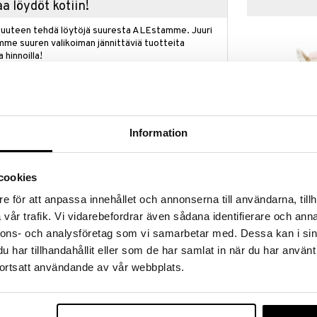
a löydöt kotiin!
isuuteen tehdä löytöjä suuresta ALEstamme. Juuri
mme suuren valikoiman jännittäviä tuotteita
a hinnoilla!
massa 31.8.2026 asti mutta ole nopea -
otteesi voivat päästä loppumaan!
i ale-löydöt »
Information
Nattou Fantfa
toulta on täydellinen ystävä, joka auttaa vauvaasi
Soittorasia P
cookies
arovasti renkaasta, niin sisäänrakennettu soittorasia
NATTOU
dian, joka rauhoittaa ja lohduttaa pientäsi. Pehmeä
e för att anpassa innehållet och annonserna till användarna, tillh
32,90
aksi nauhaa tekevät musiikkiplyysin kiinnittämisestä
€
vår trafik. Vi vidarebefordrar även sådana identifierare och anna
lastenvaunuihin helppoa. Täydellinen vauvalahja, joka
den ja hauskuuden.
nnons- och analysföretag som vi samarbetar med. Dessa kan i sin
har tillhandahållit eller som de har samlat in när du har använt
ortsatt användande av vår webbplats.
L x K)