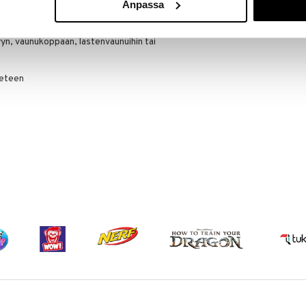
Anpassa
 hellävarainen iholle
yyn, vaunukoppaan, lastenvaunuihin tai
veteen