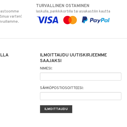
TURVALLINEN OSTAMINEN
varastoomme
laskulla, pankkikortilla tai asiakastilin kautta
 Sinua varten!
sivuillamme.
ILLA
ILMOITTAUDU UUTISKIRJEEMME
SAAJAKSI
NIMESI:
SÄHKÖPOSTIOSOITTEESI: