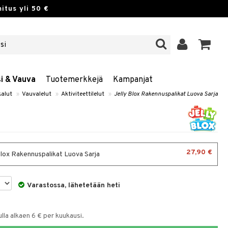
itus yli 50 €
si & Vauva
Tuotemerkkejä
Kampanjat
kalut
»
Vauvalelut
»
Aktiviteettilelut
»
Jelly Blox Rakennuspalikat Luova Sarja
27,90 €
Blox Rakennuspalikat Luova Sarja
Varastossa, lähetetään heti
la alkaen 6 € per kuukausi.