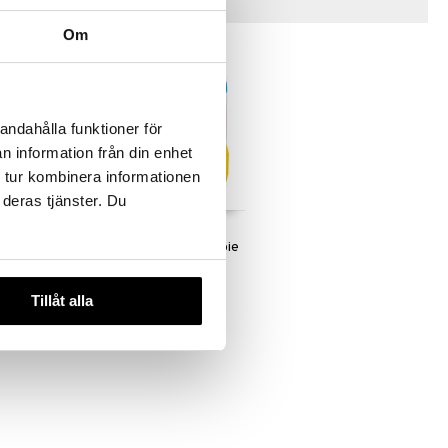
Vinkkejä sinulle
Om
andahålla funktioner för
n information från din enhet
 tur kombinera informationen
 deras tjänster. Du
Jelly Blox
at 30 kpl
Rakennuspalikat Newbie
JELLY BLOX
Kit
22,90
€
Tillåt alla