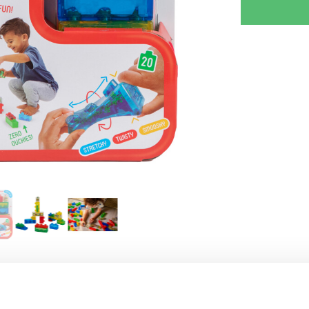
RJOITA ARVOSTELU
KERRO YSTÄVÄLLE