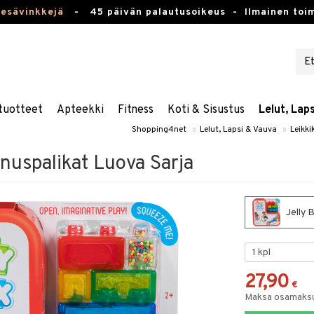
kesävinkkejä
-
45 päivän palautusoikeus -
Ilmainen toim
tuotteet
Apteekki
Fitness
Koti & Sisustus
Lelut, Lap
Shopping4net
»
Lelut, Lapsi & Vauva
»
Leikki
nuspalikat Luova Sarja
Jelly 
27,90
€
Maksa osamaksul