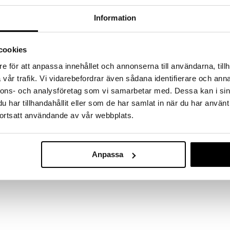
a löydöt kotiin!
Information
isuuteen tehdä löytöjä suuresta ALEstamme. Juuri
mme suuren valikoiman jännittäviä tuotteita
a hinnoilla!
cookies
massa 31.8.2026 asti mutta ole nopea -
otteesi voivat päästä loppumaan!
e för att anpassa innehållet och annonserna till användarna, tillh
i ale-löydöt »
vår trafik. Vi vidarebefordrar även sådana identifierare och anna
nnons- och analysföretag som vi samarbetar med. Dessa kan i sin
har tillhandahållit eller som de har samlat in när du har använt
ortsatt användande av vår webbplats.
Jelly Blox
rakennuspalikat luovaan ja sensoriseen
Rakennuspalik
i heiluvia rakennelmia.
JELLY BLOX
kaa, mukaan lukien erikoispalat, joissa on hiekkaa,
43,90
€
Anpassa