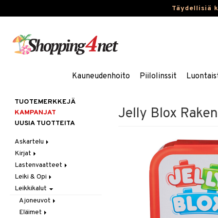
Täydellisiä 
Kauneudenhoito
Piilolinssit
Luontais
TUOTEMERKKEJÄ
Jelly Blox Raken
KAMPANJAT
UUSIA TUOTTEITA
Askartelu
Kirjat
Askartelumateriaalit
Lastenvaatteet
Askartelusetti
Askartelukirjat
Leiki & Opi
Helmet
Maalauskirjat
Alaosat
Leikkikalut
Koulutarvikkeet
Päiväkirjat
Alusvaatteet & Sukat
Opetuslelut
Leggingsit
Muovailuvaha
Kengät
Oppimispelit
Ajoneuvot
Piirrä ja maalaa
Mekot
Soittimet
Eläimet
Autoradat