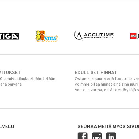
MITUKSET
EDULLISET HINNAT
00 tehdyt tilaukset lähetetään
Ostamalla suuria eriä tuotteita 
mana päivänä
voimme pitää hinnat alhaisina juuri
Voit olla varma, että teet löytöjä 
LVELU
SEURAA MEITÄ MYÖS SIVU