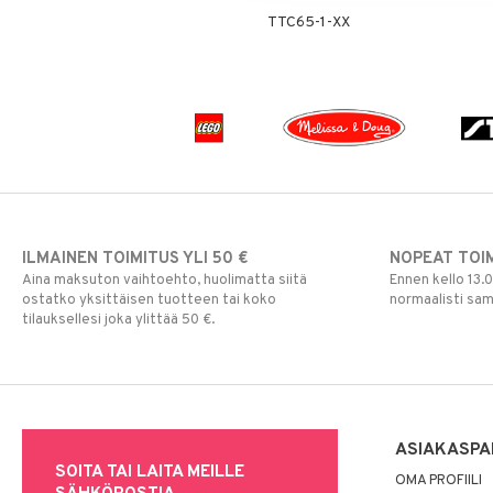
Vesipullot & Tarvikkeet
Muut
Purulelut & helistimet
TTC65-1-XX
Rahapussit
Vauvajumppa
ILMAINEN TOIMITUS YLI 50 €
NOPEAT TOI
Aina maksuton vaihtoehto, huolimatta siitä
Ennen kello 13.
ostatko yksittäisen tuotteen tai koko
normaalisti sa
tilauksellesi joka ylittää 50 €.
ASIAKASPA
SOITA TAI LAITA MEILLE
OMA PROFIILI