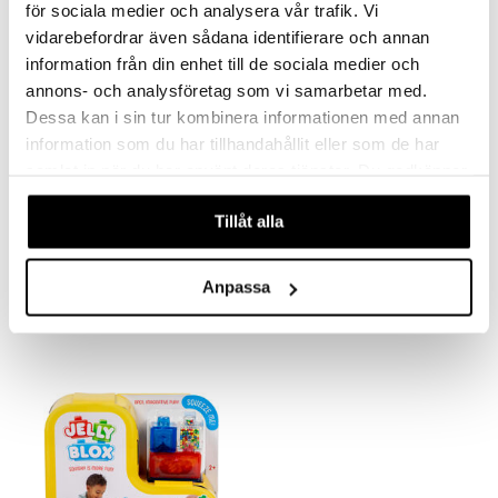
för sociala medier och analysera vår trafik. Vi
vidarebefordrar även sådana identifierare och annan
information från din enhet till de sociala medier och
annons- och analysföretag som vi samarbetar med.
Dessa kan i sin tur kombinera informationen med annan
information som du har tillhandahållit eller som de har
samlat in när du har använt deras tjänster. Du godkänner
våra cookies vid fortsatt användande av vår webbplats.
Tillåt alla
Jelly Blox Rakennuspalikat 30 kpl
Jelly Blox Rakennuspalikat Luova Sarja
JELLY BLOX
JELLY BLOX
Anpassa
43,90
27,90
€
€