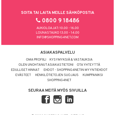
SOITA TAI LAITA MEILLE SÄHKÖPOSTIA
0800 9 18486
AUKIOLOAJAT: 10.00 - 16.00
LOUNASTAUKO 13.00 - 14.00
INFO@SHOPPING4NET.COM
ASIAKASPALVELU
OMA PROFIILI
KYSYMYKSIÄ & VASTAUKSIA
OLEN UNOHTANUT ASIAKASTIETONI
OTA YHTEYTTÄ
EDULLISET HINNAT
EHDOT - SHOPPING4NETIN MYYNTIEHDOT
EVÄSTEET
HENKILÖTIETOJEN SUOJAUS
KUMPPANIKSI
SHOPPING4NET
SEURAA MEITÄ MYÖS SIVUILLA