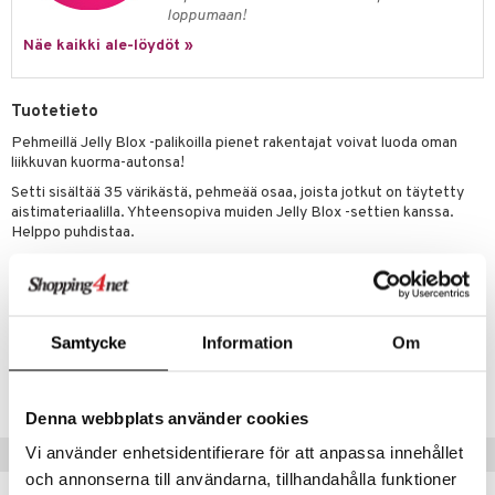
hkeet
vikkeet
aunutarvikkeita
loppumaan!
umi
it & Tarvikkeet
le
Näe kaikki ale-löydöt »
le
ossa
na/Äiti
 Patrol
Tuotetieto
kut
kaus & imetys
us
Pehmeillä Jelly Blox -palikoilla pienet rakentajat voivat luoda oman
pi Pitkätossu
eenvarjot
istelu
nen
liikkuvan kuorma-autonsa!
sa Possu
Setti sisältää 35 värikästä, pehmeää osaa, joista jotkut on täytetty
mput
lalaput
keet
aistimateriaalilla. Yhteensopiva muiden Jelly Blox -settien kanssa.
 MASKS
Helppo puhdistaa.
ten Huonekalut
ten aterimet
inkolasit
ta
kemon
Muuta
tot
ka- & Säilytyslaatikot
ut ja lakit
ysitterit
isuus
ållan
2 vuotta+
lytys
tipullot & Tarvikkeet
starvikkeita
uviltti
er Mario
Samtycke
Information
Om
gyn vaatteet
ipullot & Tarvikkeet
ut
iilit
Tuotenumero
ru & Pesonen
TTC99-1-XX
ut
ulelut & helistimet
Denna webbplats använder cookies
apussit
uvajumppa
Vi använder enhetsidentifierare för att anpassa innehållet
Vinkkejä sinulle
och annonserna till användarna, tillhandahålla funktioner