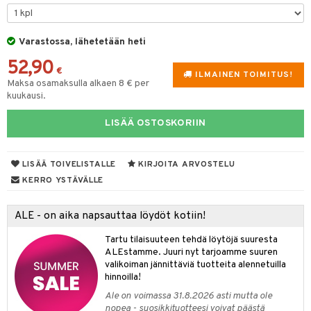
O Minecraft
entarvikkeita
gformers
blarna
taleikit
elut
GO Ninjago
ens Barn
Varastossa, lähetetään heti
ikat
tman
oleikit
neuvot
52,90
GO Speed Champions
ållan
kalut
libompa
opelit
iviteettilelut
€
ILMAINEN TOIMITUS!
Maksa osamaksulla alkaen 8 € per
GO Spidey
ffi Love
ney
elyvaunut
kuukausi.
O Super Heroes
mintahahmot
ney Prinsessat
ettävät lelut
LISÄÄ OSTOSKORIIN
ic
eli
zen
LISÄÄ TOIVELISTALLE
KIRJOITA ARVOSTELU
alaa
KERRO YSTÄVÄLLE
mähäkkimies
Lapsi
alaa
elit
ry Potter
ALE - on aika napsauttaa löydöt kotiin!
0 palaa
lit
aukut
spalvelu
lo Kitty
Tartu tilaisuuteen tehdä löytöjä suuresta
peli
lit
di
ksiä & vastauksia
ALEstamme. Juuri nyt tarjoamme suuren
.L.
nhoito
palapelit
valikoiman jännittäviä tuotteita alennetuilla
tuotetta
hinnoilla!
mmi Lehmä
pyhuone
miaiset
ien oheistarvikkeet
kit ja käsipyyhkeet
Ale on voimassa 31.8.2026 asti mutta ole
 verkkokaupasta
le
nopea - suosikkituotteesi voivat päästä