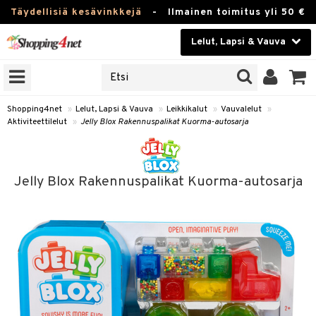
Täydellisiä kesävinkkejä
-
Ilmainen toimitus yli 50 €
Lelut, Lapsi & Vauva
ERKKEJÄ
Kauneudenhoito
JAT
UOTTEITA
Piilolinssit
Shopping4net
»
Lelut, Lapsi & Vauva
»
Leikkikalut
»
Vauvalelut
»
Aktiviteettilelut
»
Jelly Blox Rakennuspalikat Kuorma-autosarja
Luontaistuotteet
u
Apteekki
lumateriaalit
Jelly Blox Rakennuspalikat Kuorma-autosarja
atteet
lusetti
lukirjat
Fitness
pi
kirjat
t
Koti & Sisustus
gingsit
ut
rvikkeet
rjat
atteet & Sukat
lelut
Lelut, Lapsi & Vauva
luvaha
pelit
vot
Tuotemerkkejä
oradat
ja maalaa
et
t
Kampanjat
ot
 Real
otteet
it
lentereita