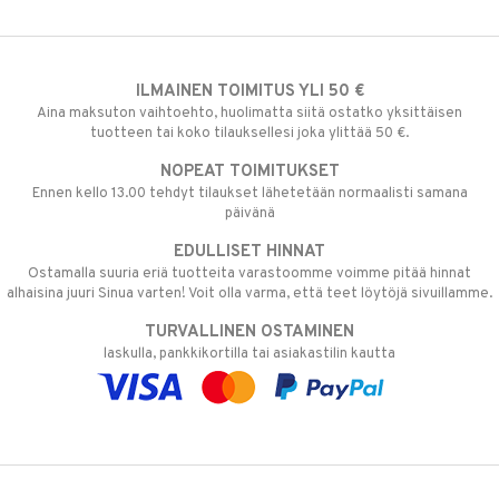
ILMAINEN TOIMITUS YLI 50 €
Aina maksuton vaihtoehto, huolimatta siitä ostatko yksittäisen
tuotteen tai koko tilauksellesi joka ylittää 50 €.
NOPEAT TOIMITUKSET
Ennen kello 13.00 tehdyt tilaukset lähetetään normaalisti samana
päivänä
EDULLISET HINNAT
Ostamalla suuria eriä tuotteita varastoomme voimme pitää hinnat
alhaisina juuri Sinua varten! Voit olla varma, että teet löytöjä sivuillamme.
TURVALLINEN OSTAMINEN
laskulla, pankkikortilla tai asiakastilin kautta